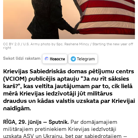
CC BY 2.0
/
U.S. Army photo by Spc. Rashene Mincy
/
Starting the new year off
right
Sekot līdzi rakstam
Krievijas Sabiedriskās domas pētījumu centrs
(VCIOM) publicējis aptauju "Ja nu rīt sāksies
karš?", kas veltīta jautājumam par to, cik lielā
mērā Krievijas iedzīvotāji jūt militārus
draudus un kādas valstis uzskata par Krievijai
naidīgām.
RĪGA
, 2
9.
jūnijs
— Sputnik.
Par domājamajiem
militārajiem pretiniekiem Krievijas iedzīvotāji
uzskata ASV un Ukrainu, bet par sabiedrotajiem —