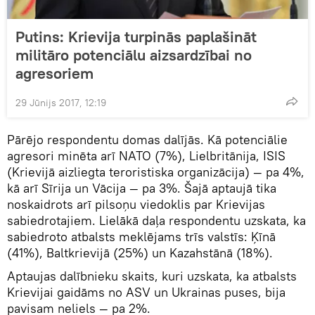
Putins: Krievija turpinās paplašināt
militāro potenciālu aizsardzībai no
agresoriem
29 Jūnijs 2017, 12:19
Pārējo respondentu domas dalījās. Kā potenciālie
agresori minēta arī NATO (7%), Lielbritānija, ISIS
(Krievijā aizliegta teroristiska organizācija) — pa 4%,
kā arī Sīrija un Vācija — pa 3%. Šajā aptaujā tika
noskaidrots arī pilsoņu viedoklis par Krievijas
sabiedrotajiem. Lielākā daļa respondentu uzskata, ka
sabiedroto atbalsts meklējams trīs valstīs: Ķīnā
(41%), Baltkrievijā (25%) un Kazahstānā (18%).
Aptaujas dalībnieku skaits, kuri uzskata, ka atbalsts
Krievijai gaidāms no ASV un Ukrainas puses, bija
pavisam neliels — pa 2%.