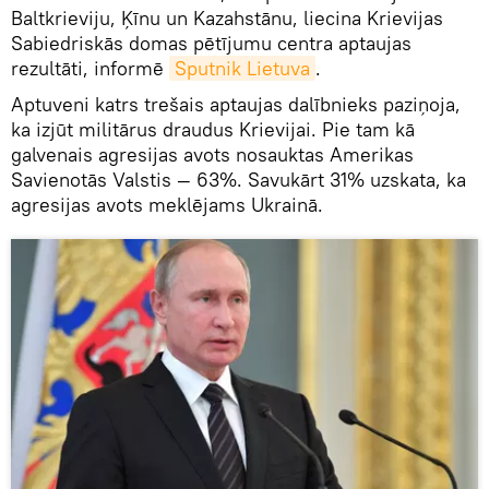
Baltkrieviju, Ķīnu un Kazahstānu, liecina Krievijas
Sabiedriskās domas pētījumu centra aptaujas
rezultāti, informē
Sputnik Lietuva
.
Aptuveni katrs trešais aptaujas dalībnieks paziņoja,
ka izjūt militārus draudus Krievijai. Pie tam kā
galvenais agresijas avots nosauktas Amerikas
Savienotās Valstis — 63%. Savukārt 31% uzskata, ka
agresijas avots meklējams Ukrainā.