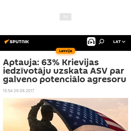
LAT
Latvija
Aptauja: 63% Krievijas
iedzīvotāju uzskata ASV par
galveno potenciālo agresoru
13:54 29.06.2017