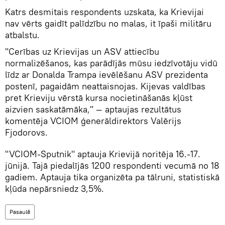
Katrs desmitais respondents uzskata, ka Krievijai
nav vērts gaidīt palīdzību no malas, it īpaši militāru
atbalstu.
"Cerības uz Krievijas un ASV attiecību
normalizēšanos, kas parādījās mūsu iedzīvotāju vidū
līdz ar Donalda Trampa ievēlēšanu ASV prezidenta
postenī, pagaidām neattaisnojas. Kijevas valdības
pret Krieviju vērstā kursa nocietināšanās kļūst
aizvien saskatāmāka," — aptaujas rezultātus
komentēja VCIOM ģenerāldirektors Valērijs
Fjodorovs.
"VCIOM-Sputnik" aptauja Krievijā noritēja 16.-17.
jūnijā. Tajā piedalījās 1200 respondenti vecumā no 18
gadiem. Aptauja tika organizēta pa tālruni, statistiskā
kļūda nepārsniedz 3,5%.
Pasaulē