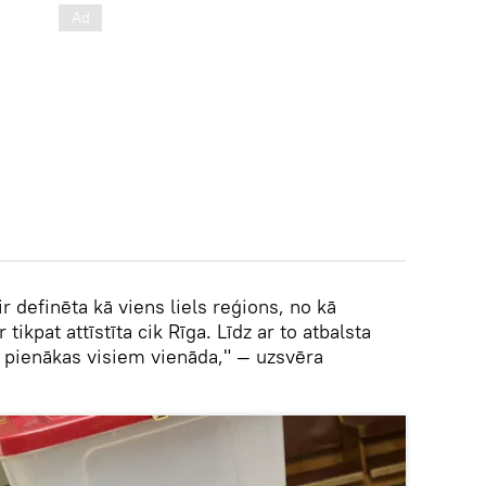
r definēta kā viens liels reģions, no kā
r tikpat attīstīta cik Rīga. Līdz ar to atbalsta
 pienākas visiem vienāda," — uzsvēra