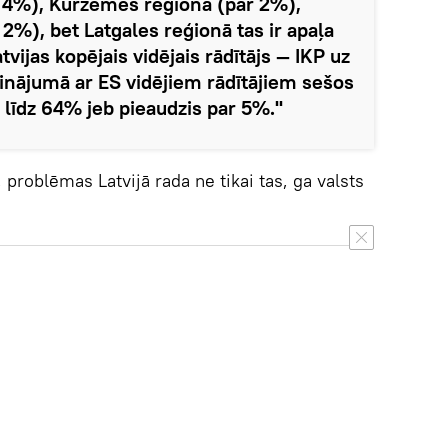
 4%), Kurzemes reģionā (par 2%),
2%), bet Latgales reģionā tas ir apaļa
tvijas kopējais vidējais rādītājs — IKP uz
zinājumā ar ES vidējiem rādītājiem sešos
līdz 64% jeb pieaudzis par 5%."
roblēmas Latvijā rada ne tikai tas, ga valsts