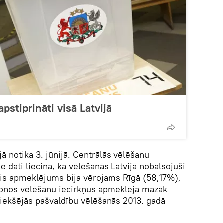
apstiprināti visā Latvijā
jā notika 3. jūnijā. Centrālās vēlēšanu
e dati liecina, ka vēlēšanās Latvijā nobalsojuši
ais apmeklējums bija vērojams Rīgā (58,17%),
rajonos vēlēšanu iecirkņus apmeklēja mazāk
riekšējās pašvaldību vēlēšanās 2013. gadā