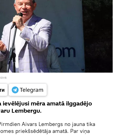
kovs
 ievēlējusi mēra amatā ilggadējo
ivaru Lembergu.
irmdien Aivars Lembergs no jauna tika
 domes priekšsēdētāja amatā. Par viņa