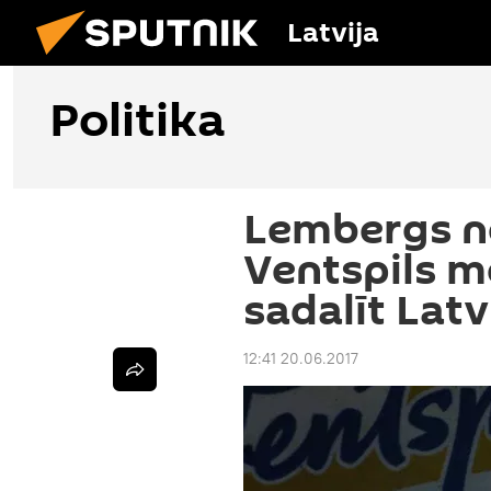
Latvija
Politika
Lembergs no
Ventspils mē
sadalīt Latv
12:41 20.06.2017