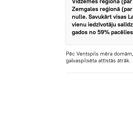
Vidzemes reģionā (par
Zemgales reģionā (par 
nulle. Savukārt visas La
vienu iedzīvotāju salīd
gados no 59% pacēlies 
Pēc Ventspils mēra domām, p
galvaspilsēta attīstās ātrāk.