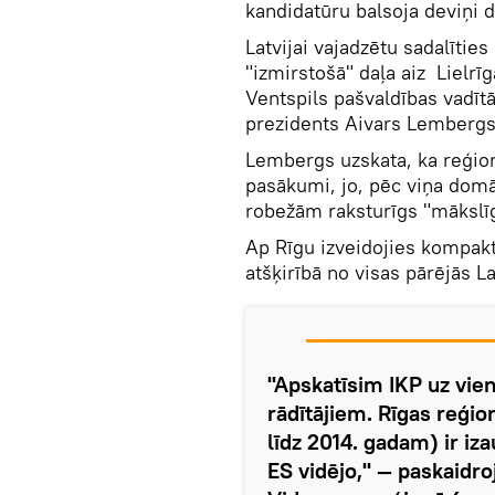
kandidatūru balsoja deviņi d
Latvijai vajadzētu sadalīties 
"izmirstošā" daļa aiz Lielrī
Ventspils pašvaldības vadītāj
prezidents Aivars Lembergs
Lembergs uzskata, ka reģion
pasākumi, jo, pēc viņa domām
robežām raksturīgs "mākslīg
Ap Rīgu izveidojies kompakt
atšķirībā no visas pārējās La
"Apskatīsim IKP uz vien
rādītājiem. Rīgas reģio
līdz 2014. gadam) ir iz
ES vidējo," — paskaidro