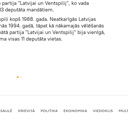
partija "Latvijai un Ventspilij", ko vada
13 deputāta mandātiem.
ili kopš 1988. gada. Neatkarīgās Latvijas
nās 1994. gadā, tāpat kā nākamajās vēlēšanās
tā partija "Latvijai un Ventspilij" bija vienīgā,
a visas 11 deputāta vietas.
ASAULĒ
KRIEVIJĀ
POLITIKA
EKONOMIKA
VIEDOKLIS
MULT