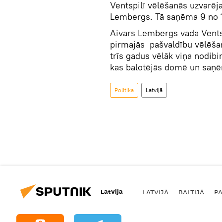
Ventspilī vēlēšanās uzvarēja 
Lembergs. Tā saņēma 9 no 
Aivars Lembergs vada Ventsp
pirmajās pašvaldību vēlēša
trīs gadus vēlāk viņa nodibinā
kas balotējās domē un saņēm
Politika
Latvijā
Latvija
LATVIJĀ
BALTIJĀ
P