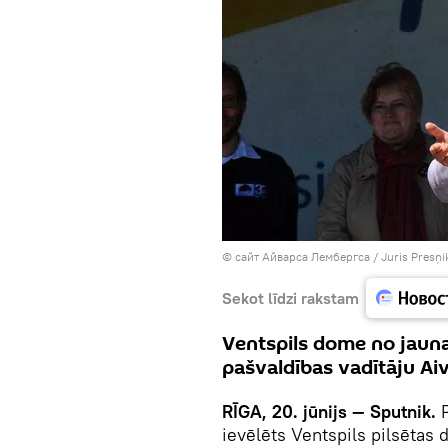
©
сайт Айварса Лембергса / Juris Presņi
Sekot līdzi rakstam
Ventspils dome no jauna
pašvaldības vadītāju A
RĪGA, 20. jūnijs — Sputnik.
P
ievēlēts Ventspils pilsētas