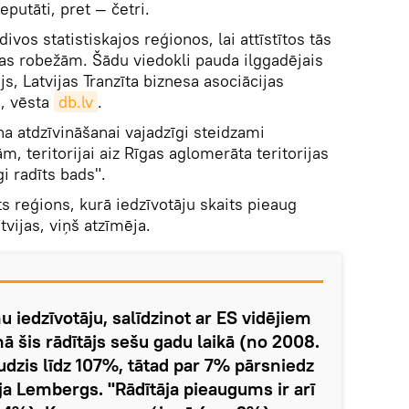
eputāti, pret — četri.
divos statistiskajos reģionos, lai attīstītos tās
gas robežām. Šādu viedokli pauda ilggadējais
s, Latvijas Tranzīta biznesa asociācijas
, vēsta
db.lv
.
a atdzīvināšanai vajadzīgi steidzami
, teritorijai aiz Rīgas aglomerāta teritorijas
i radīts bads".
s reģions, kurā iedzīvotāju skaits pieaug
tvijas, viņš atzīmēja.
u iedzīvotāju, salīdzinot ar ES vidējiem
nā šis rādītājs sešu gadu laikā (no 2008.
audzis līdz 107%, tātad par 7% pārsniedz
ja Lembergs. "Rādītāja pieaugums ir arī