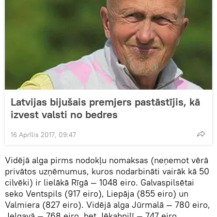
Latvijas bijušais premjers pastāstījis, kā
izvest valsti no bedres
16 Aprīlis 2017, 09:47
Vidējā alga pirms nodokļu nomaksas (neņemot vērā
privātos uzņēmumus, kuros nodarbināti vairāk kā 50
cilvēki) ir lielākā Rīgā — 1048 eiro. Galvaspilsētai
seko Ventspils (917 eiro), Liepāja (855 eiro) un
Valmiera (827 eiro). Vidējā alga Jūrmalā — 780 eiro,
Jelgavā — 768 eiro, bet Jēkabpilī — 747 eiro.