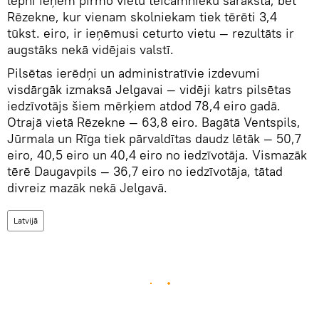
lepni ieņem pirmo vietu teicamnieku sarakstā, bet
Rēzekne, kur vienam skolniekam tiek tērēti 3,4
tūkst. eiro, ir ieņēmusi ceturto vietu — rezultāts ir
augstāks nekā vidējais valstī.
Pilsētas ierēdņi un administratīvie izdevumi
visdārgāk izmaksā Jelgavai — vidēji katrs pilsētas
iedzīvotājs šiem mērķiem atdod 78,4 eiro gadā.
Otrajā vietā Rēzekne — 63,8 eiro. Bagātā Ventspils,
Jūrmala un Rīga tiek pārvaldītas daudz lētāk — 50,7
eiro, 40,5 eiro un 40,4 eiro no iedzīvotāja. Vismazāk
tērē Daugavpils — 36,7 eiro no iedzīvotāja, tātad
divreiz mazāk nekā Jelgavā.
Latvijā