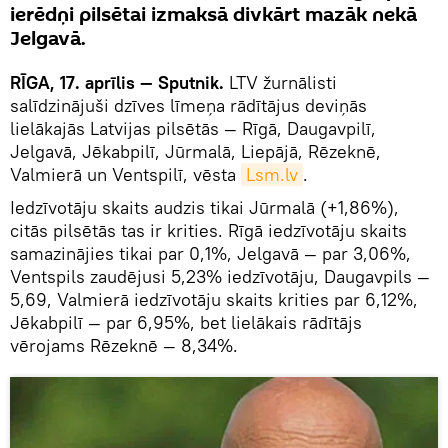
ierēdņi pilsētai izmaksā divkārt mazāk nekā
Jelgavā.
RĪGA, 17. aprīlis — Sputnik.
LTV žurnālisti
salīdzinājuši dzīves līmeņa rādītājus deviņās
lielākajās Latvijas pilsētās — Rīgā, Daugavpilī,
Jelgavā, Jēkabpilī, Jūrmalā, Liepājā, Rēzeknē,
Valmierā un Ventspilī, vēsta
Lsm.lv
.
Iedzīvotāju skaits audzis tikai Jūrmalā (+1,86%),
citās pilsētās tas ir krities. Rīgā iedzīvotāju skaits
samazinājies tikai par 0,1%, Jelgavā — par 3,06%,
Ventspils zaudējusi 5,23% iedzīvotāju, Daugavpils —
5,69, Valmierā iedzīvotāju skaits krities par 6,12%,
Jēkabpilī — par 6,95%, bet lielākais rādītājs
vērojams Rēzeknē — 8,34%.