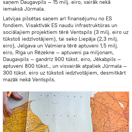
saņem Daugavpils — 15 milj. eiro, vairāk nekā
iemaksā Jūrmala.
Latvijas pilsētas saņem arī finansējumu no ES
fondiem. Visaktīvāk ES naudu infrastruktūras un
sociālajiem projektiem tērē Ventspils (3 milj. eiro uz
tūkstoš iedzīvotājiem), tai seko Liepāja (2,3 milj.
eiro), Jelgava un Valmiera tērē aptuveni 1,5 milj.
eiro, Rīga un Rēzekne — aptuveni pa miljonam,
Daugavpils — gandrīz 900 tūkst. eiro, Jēkabpils —
aptuveni 800 tūkst., un visvairāk atpaliek Jūrmala —
300 tūkst. eiro uz tūkstoš iedzīvotājiem, desmitkārt
mazāk nekā Ventspils.