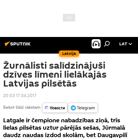
LAT
Latvija
Žurnālisti salīdzinājuši
dzīves līmeni lielākajās
Latvijas pilsētās
20:03 17.04.2017
Sekot līdzi rakstam
Latgale ir čempione nabadzibas ziņā, trīs
lielas pilsētas uztur pārējās sešas, Jūrmalā
daudz naudas izdod skolām, bet Daugavpilī