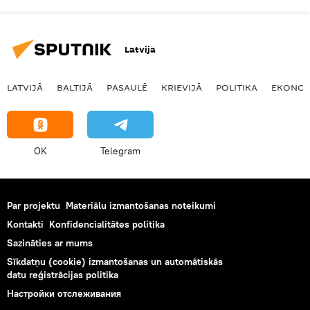
Latvija
LATVIJĀ
BALTIJĀ
PASAULĒ
KRIEVIJĀ
POLITIKA
EKONOM
OK
Telegram
Par projektu
Materiālu izmantošanas noteikumi
Kontakti
Konfidencialitātes politika
Sazināties ar mums
Sīkdatņu (cookie) izmantošanas un automātiskās
datu reģistrācijas politika
Настройки отслеживания