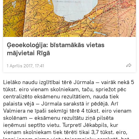
Ģeoekoloģija: bīstamākās vietas
mājvietai Rīgā
1 Aprīlis 2017, 17:41
Lielāko naudu izglītībai tērē Jūrmala — vairāk nekā 5
tūkst. eiro vienam skolniekam, taču, spriežot pēc
centralizēto eksāmenu rezultātiem, nauda tiek
palaista vējā — Jūrmala sarakstā ir pēdējā. Arī
Valmiera ne īpaši sekmīgi tērē 4 tūkst. eiro vienam
skolēnam — eksāmenu rezultātu ziņā pilsēta
ieņēmusi septīto vietu. Turpretī Jēkabpils, kur
vienam skolniekam tiek tērēti tikai 3,7 tūkst. eiro,