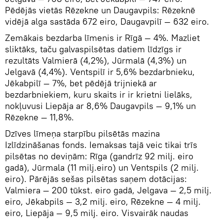
Pēdējās vietās Rēzekne un Daugavpils: Rēzeknē
vidējā alga sastāda 672 eiro, Daugavpilī — 632 eiro.
Zemākais bezdarba līmenis ir Rīgā — 4%. Mazliet
sliktāks, taču galvaspilsētas datiem līdzīgs ir
rezultāts Valmierā (4,2%), Jūrmalā (4,3%) un
Jelgavā (4,4%). Ventspilī ir 5,6% bezdarbnieku,
Jēkabpilī — 7%, bet pēdējā trijniekā ar
bezdarbniekiem, kuru skaits ir ir krietni lielāks,
nokļuvusi Liepāja ar 8,6% Daugavpils — 9,1% un
Rēzekne — 11,8%.
Dzīves līmeņa starpību pilsētās mazina
Izlīdzināšanas fonds. Iemaksas tajā veic tikai trīs
pilsētas no deviņām: Rīga (gandrīz 92 milj. eiro
gadā), Jūrmala (11 milj.eiro) un Ventspils (2 milj.
eiro). Pārējās sešas pilsētas saņem dotācijas:
Valmiera — 200 tūkst. eiro gadā, Jelgava — 2,5 milj.
eiro, Jēkabpils — 3,2 milj. eiro, Rēzekne — 4 milj.
eiro, Liepāja — 9,5 milj. eiro. Visvairāk naudas