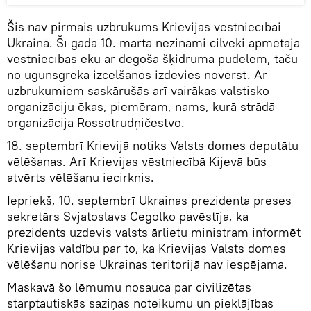
Šis nav pirmais uzbrukums Krievijas vēstniecībai
Ukrainā. Šī gada 10. martā nezināmi cilvēki apmētāja
vēstniecības ēku ar degoša šķidruma pudelēm, taču
no ugunsgrēka izcelšanos izdevies novērst. Ar
uzbrukumiem saskārušās arī vairākas valstisko
organizāciju ēkas, piemēram, nams, kurā strādā
organizācija Rossotrudņičestvo.
18. septembrī Krievijā notiks Valsts domes deputātu
vēlēšanas. Arī Krievijas vēstniecībā Kijevā būs
atvērts vēlēšanu iecirknis.
Iepriekš, 10. septembrī Ukrainas prezidenta preses
sekretārs Svjatoslavs Cegolko pavēstīja, ka
prezidents uzdevis valsts ārlietu ministram informēt
Krievijas valdību par to, ka Krievijas Valsts domes
vēlēšanu norise Ukrainas teritorijā nav iespējama.
Maskavā šo lēmumu nosauca par civilizētas
starptautiskās saziņas noteikumu un pieklājības