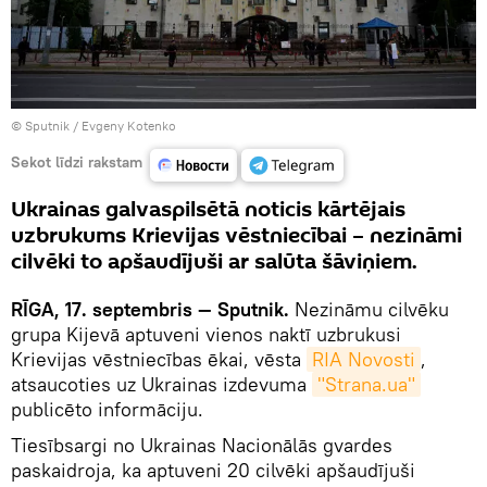
© Sputnik / Evgeny Kotenko
Sekot līdzi rakstam
Ukrainas galvaspilsētā noticis kārtējais
uzbrukums Krievijas vēstniecībai – nezināmi
cilvēki to apšaudījuši ar salūta šāviņiem.
RĪGA, 17. septembris — Sputnik.
Nezināmu cilvēku
grupa Kijevā aptuveni vienos naktī uzbrukusi
Krievijas vēstniecības ēkai, vēsta
RIA Novosti
,
atsaucoties uz Ukrainas izdevuma
"Strana.ua"
publicēto informāciju.
Tiesībsargi no Ukrainas Nacionālās gvardes
paskaidroja, ka aptuveni 20 cilvēki apšaudījuši