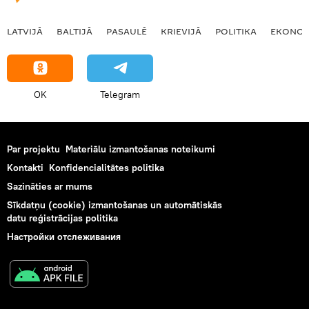
LATVIJĀ
BALTIJĀ
PASAULĒ
KRIEVIJĀ
POLITIKA
EKONOM
OK
Telegram
Par projektu
Materiālu izmantošanas noteikumi
Kontakti
Konfidencialitātes politika
Sazināties ar mums
Sīkdatņu (cookie) izmantošanas un automātiskās
datu reģistrācijas politika
Настройки отслеживания