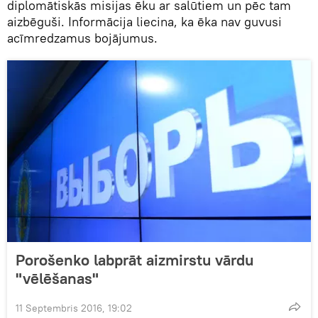
diplomātiskās misijas ēku ar salūtiem un pēc tam
aizbēguši. Informācija liecina, ka ēka nav guvusi
acīmredzamus bojājumus.
Porošenko labprāt aizmirstu vārdu
"vēlēšanas"
11 Septembris 2016, 19:02