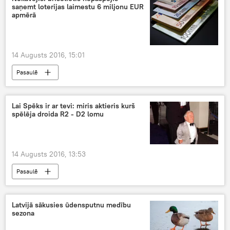
saņemt loterijas laimestu 6 miljonu EUR
apmērā
14 Augusts 2016, 15:01
Pasaulē
Lai Spēks ir ar tevi: miris aktieris kurš
spēlēja droida R2 - D2 lomu
14 Augusts 2016, 13:53
Pasaulē
Latvijā sākusies ūdensputnu medību
sezona