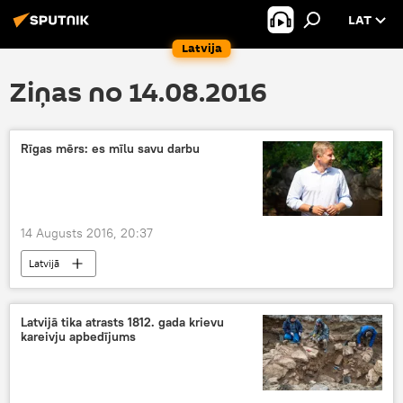
LAT
Latvija
Ziņas no 14.08.2016
Rīgas mērs: es mīlu savu darbu
14 Augusts 2016, 20:37
Latvijā
Latvijā tika atrasts 1812. gada krievu
kareivju apbedījums