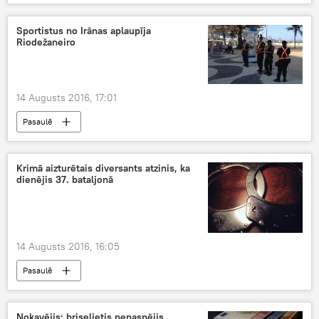
Sportistus no Irānas aplaupīja
Riodežaneiro
14 Augusts 2016, 17:01
Pasaulē
Krimā aizturētais diversants atzinis, ka
dienējis 37. bataljonā
14 Augusts 2016, 16:05
Pasaulē
Nokavējis: briselietis nepaspējis