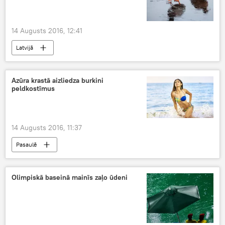
14 Augusts 2016, 12:41
Latvijā
Azūra krastā aizliedza burkini
peldkostīmus
14 Augusts 2016, 11:37
Pasaulē
Olimpiskā baseinā mainīs zaļo ūdeni