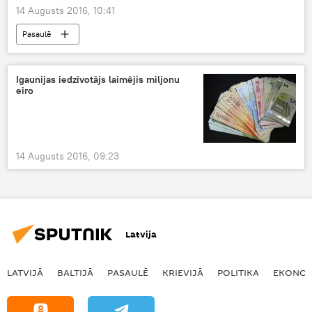
14 Augusts 2016, 10:41
Pasaulē
Igaunijas iedzīvotājs laimējis miljonu
eiro
14 Augusts 2016, 09:23
Latvija
LATVIJĀ
BALTIJĀ
PASAULĒ
KRIEVIJĀ
POLITIKA
EKONOM