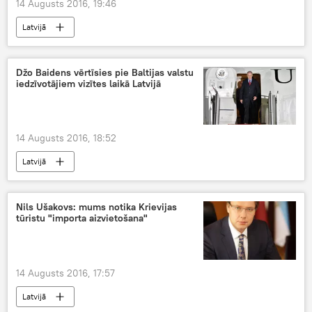
14 Augusts 2016, 19:46
Latvijā
Džo Baidens vērtīsies pie Baltijas valstu
iedzīvotājiem vizītes laikā Latvijā
14 Augusts 2016, 18:52
Latvijā
Nils Ušakovs: mums notika Krievijas
tūristu "importa aizvietošana"
14 Augusts 2016, 17:57
Latvijā