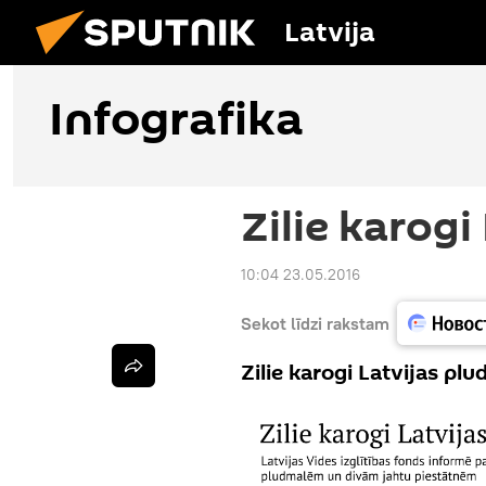
Latvija
Infografika
Zilie karogi
10:04 23.05.2016
Sekot līdzi rakstam
Zilie karogi Latvijas pl