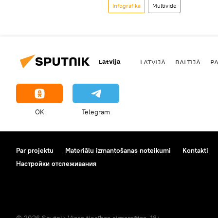
Infografika
Multivide
Latvija
LATVIJĀ
BALTIJĀ
P
OK
Telegram
Par projektu
Materiālu izmantošanas noteikumi
Kontakti
Настройки отслеживания