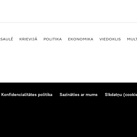
ASAULĒ
KRIEVIJĀ
POLITIKA
EKONOMIKA
VIEDOKLIS
MULT
Konfidencialitātes politika
Sazināties ar mums
Sīkdatņu (cookie