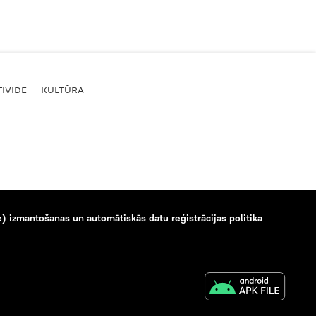
IVIDE
KULTŪRA
) izmantošanas un automātiskās datu reģistrācijas politika