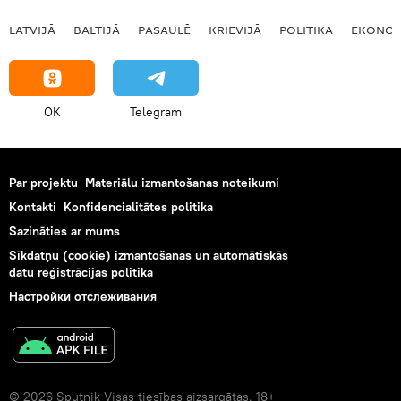
LATVIJĀ
BALTIJĀ
PASAULĒ
KRIEVIJĀ
POLITIKA
EKONOM
OK
Telegram
Par projektu
Materiālu izmantošanas noteikumi
Kontakti
Konfidencialitātes politika
Sazināties ar mums
Sīkdatņu (cookie) izmantošanas un automātiskās
datu reģistrācijas politika
Настройки отслеживания
© 2026 Sputnik Visas tiesības aizsargātas. 18+