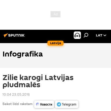
LAT
Latvija
Infografika
Zilie karogi Latvijas
pludmalēs
10:04 23.05.2016
Sekot līdzi rakstam