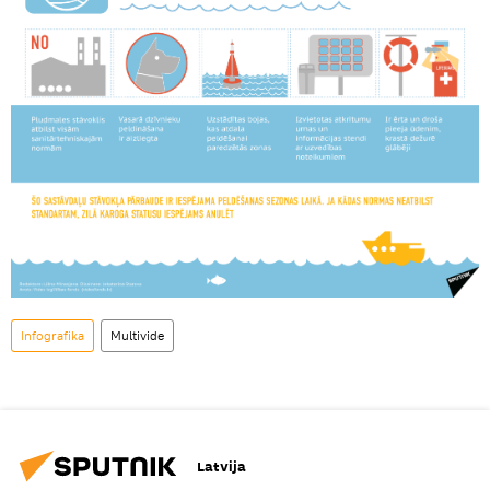
Infografika
Multivide
Latvija