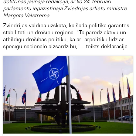
doktrīnas jaunajā redakcijā, ar ko 24. februārī
parlamentu iepazīstināja Zviedrijas ārlietu ministre
Margota Valstrēma.
Zviedrijas valdība uzskata, ka šāda politika garantēs
stabilitāti un drošību reģionā. "Tā paredz aktīvu un
atbildīgu drošības politiku, kā arī ārpolitiku līdz ar
spēcīgu nacionālo aizsardzību," – teikts deklarācijā.