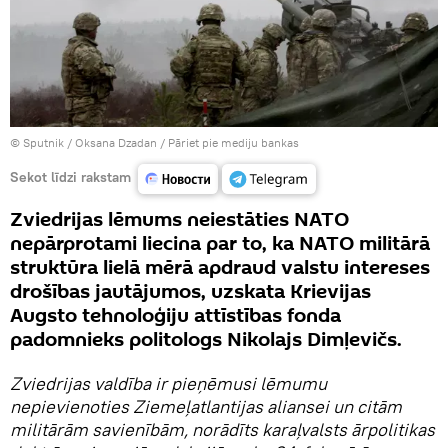
© Sputnik / Oksana Dzadan
/
Pāriet pie mediju bankas
Sekot līdzi rakstam
Zviedrijas lēmums neiestāties NATO
nepārprotami liecina par to, ka NATO militārā
struktūra lielā mērā apdraud valstu intereses
drošības jautājumos, uzskata Krievijas
Augsto tehnoloģiju attīstības fonda
padomnieks politologs Nikolajs Dimļevičs.
Zviedrijas valdība ir pieņēmusi lēmumu
nepievienoties Ziemeļatlantijas aliansei un citām
militārām savienībām, norādīts karaļvalsts ārpolitikas