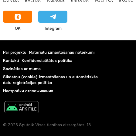
LATVIJĀ
BALTIJĀ
PASAULĒ
KRIEVIJĀ
POLITIKA
EKONOM
OK
Telegram
Par projektu
Materiālu izmantošanas noteikumi
Kontakti
Konfidencialitātes politika
Sazināties ar mums
Sīkdatņu (cookie) izmantošanas un automātiskās
datu reģistrācijas politika
Настройки отслеживания
© 2026 Sputnik Visas tiesības aizsargātas. 18+