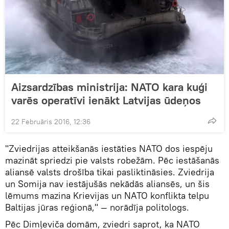
Aizsardzības ministrija: NATO kara kuģi
varēs operatīvi ienākt Latvijas ūdeņos
22 Februāris 2016, 12:36
"Zviedrijas atteikšanās iestāties NATO dos iespēju
mazināt spriedzi pie valsts robežām. Pēc iestāšanās
aliansē valsts drošība tikai pasliktināsies. Zviedrija
un Somija nav iestājušās nekādās aliansēs, un šis
lēmums mazina Krievijas un NATO konflikta telpu
Baltijas jūras reģionā," — norādīja politologs.
Pēc Dimļeviča domām, zviedri saprot, ka NATO