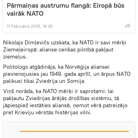
Pārmaiņas austrumu flangā: Eiropā būs
vairāk NATO
11 Februāris 2016, 14:30
Nikolajs Dimļevičs uzskata, ka NATO ir savi mērķi
Ziemeļeiropā: alianse cenšas pilnībā pakļaut
ziemeļus.
Politologs atgādināja, ka Norvēģija aliansei
pievienojusies jau 1949. gada aprīlī, un ārpus NATO
palikusi tikai Zviedrija un Somija.
Viņš norāda, ka NATO mērķi ir saprotami: lai
pakļautu Zviedrijas ārējās drošības sistēmu, tā
jāpiespiež iestāties aliansē, ņemot vērā patreizējo
pret Krieviju vērstās histērijas vilni.