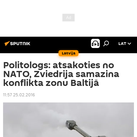
LAT
Latvija
Politologs: atsakoties no
NATO, Zviedrija samazina
konflikta zonu Baltijā
11:57 25.02.2016