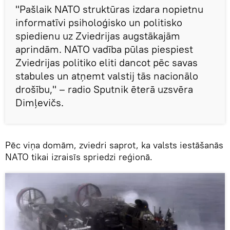
"Pašlaik NATO struktūras izdara nopietnu
informatīvi psiholoģisko un politisko
spiedienu uz Zviedrijas augstākajām
aprindām. NATO vadība pūlas piespiest
Zviedrijas politiko eliti dancot pēc savas
stabules un atņemt valstij tās nacionālo
drošību," – radio Sputnik ēterā uzsvēra
Dimļevičs.
Pēc viņa domām, zviedri saprot, ka valsts iestāšanās
NATO tikai izraisīs spriedzi reģionā.