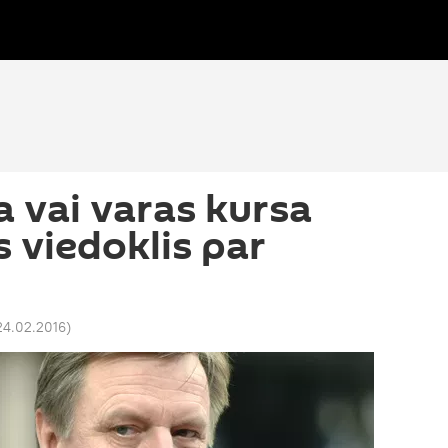
 vai varas kursa
s viedoklis par
24.02.2016
)