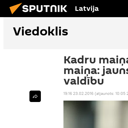
Latvija
Viedoklis
Kadru maiņa
maiņa: jaun
valdību
19:16 23.02.2016
(atjaunots:
10:05 