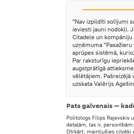
"Nav izpildīti solījumi
ieviesti jauni nodokļi.
Citadele un kompāniju a
uzņēmuma "Pasažieru v
aprūpes sistēmā, kuri
Par raksturīgu iepriekšē
augstprātīgā attieksme
vēlētājiem. Pašreizējā 
uzskata Valērijs Agešin
Pats galvenais — kad
Politologs Filips Rajevskis 
detaļām, tas ir, personībām
Otrkārt, mainījušies cilvēki