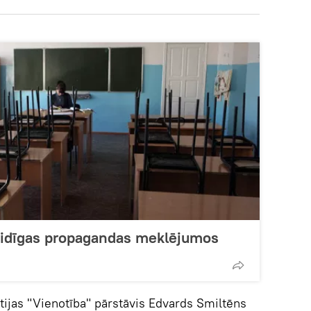
naidīgas propagandas meklējumos
tijas "Vienotība" pārstāvis Edvards Smiltēns