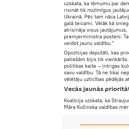
uzskata, ka lēmumu par dem
risināt tik nozīmīgus jautāj
Ukrainā. Pēc tam nāca Latvi
galā teicami. Vēlāk kā snie
atrisināja visus jautājumus
premjerministra posteni. Ta
veidot jaunu valdību."
Opozīcijas deputāti, kas pro
patiešām bijis tik vienkāršs.
politikas kaite – intrigas ku
savu valdību. Tā ne tikai ne
vēlētāju uzticības pēdējās a
Vecās jaunās prioritā
Koalīcija uzskata, ka Strauj
Māra Kučinska valdības mērķ