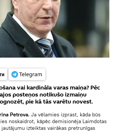
ošana vai kardināla varas maiņa? Pēc
najos posteņos notikušo izmaiņu
ognozēt, pie kā tās varētu novest.
rina Petrova.
Ja vēlamies izprast, kāda būs
sies noskaidrot, kāpēc demisionēja Laimdotas
 jautājumu izteiktas vairākas pretrunīgas