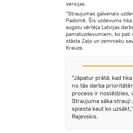
versijas.
"Straujumas galvenais uzde
Padomē. Šis uzdevums tika iz
augstu vērtēja Latvijas darb
pamatuzdevumiem, ko pati uzs
stāsta Zaļo un zemnieku sa
Krauze.
"Jāpatur prātā: kad tik
no tās darba prioritāt
process ir noslēdzies, v
Straujuma sāka strauji 
spiesta kaut ko uzsākt,"
Rajevskis.