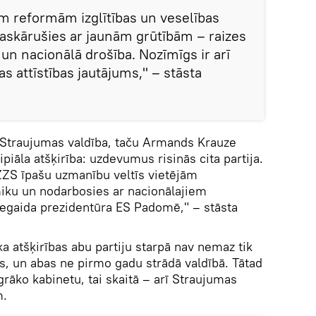
im reformām izglītības un veselības
askārušies ar jaunām grūtībām – raizes
 un nacionālā drošība. Nozīmīgs ir arī
as attīstības jautājums," – stāsta
ī Straujumas valdība, taču Armands Krauze
piāla atšķirība: uzdevumus risinās cita partija.
 ZZS īpašu uzmanību veltīs vietējām
iku un nodarbosies ar nacionālajiem
negaida prezidentūra ES Padomē," – stāsta
ka atšķirības abu partiju starpā nav nemaz tik
jās, un abas ne pirmo gadu strādā valdībā. Tātad
grāko kabinetu, tai skaitā – arī Straujumas
m.