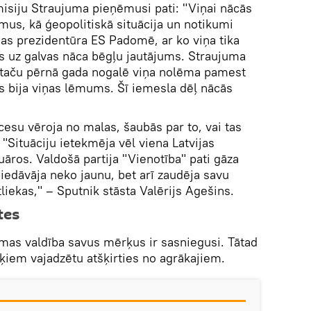
isiju Straujuma pieņēmusi pati: "Viņai nācās
umus, kā ģeopolitiskā situācija un notikumi
jas prezidentūra ES Padomē, ar ko viņa tika
gs uz galvas nāca bēgļu jautājums. Straujuma
, taču pērnā gada nogalē viņa nolēma pamest
s bija viņas lēmums. Šī iemesla dēļ nācās
cesu vēroja no malas, šaubās par to, vai tas
 "Situāciju ietekmēja vēl viena Latvijas
luāros. Valdošā partija "Vienotība" pati gāza
piedāvāja neko jaunu, bet arī zaudēja savu
tliekas," – Sputnik stāsta Valērijs Agešins.
tes
umas valdība savus mērķus ir sasniegusi. Tātad
iem vajadzētu atšķirties no agrākajiem.