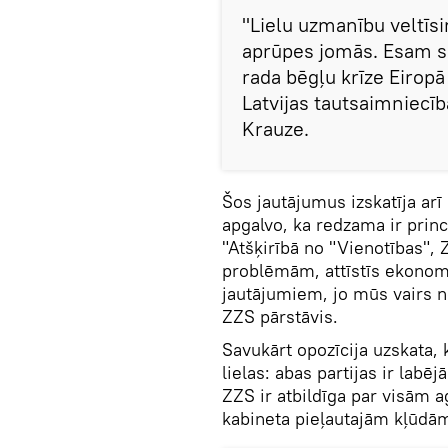
"Lielu uzmanību veltīs
aprūpes jomās. Esam s
rada bēgļu krīze Eiropā
Latvijas tautsaimniecīb
Krauze.
Šos jautājumus izskatīja ar
apgalvo, ka redzama ir princi
"Atšķirībā no "Vienotības",
problēmām, attīstīs ekonom
jautājumiem, jo mūs vairs 
ZZS pārstāvis.
Savukārt opozīcija uzskata, 
lielas: abas partijas ir labē
ZZS ir atbildīga par visām a
kabineta pieļautajām kļūdā