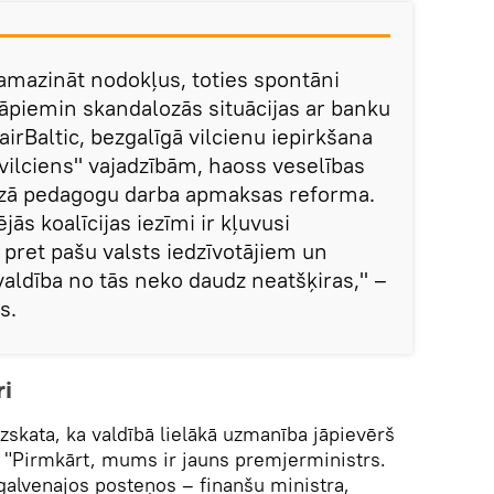
 samazināt nodokļus, toties spontāni
 Jāpiemin skandalozās situācijas ar banku
irBaltic, bezgalīgā vilcienu iepirkšana
ilciens" vajadzībām, haoss veselības
ozā pedagogu darba apmaksas reforma.
jās koalīcijas iezīmi ir kļuvusi
 pret pašu valsts iedzīvotājiem un
valdība no tās neko daudz neatšķiras," –
s.
ri
uzskata, ka valdībā lielākā uzmanība jāpievērš
: "Pirmkārt, mums ir jauns premjerministrs.
 galvenajos posteņos – finanšu ministra,