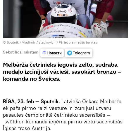
© Sputnik / Vladimir Astapkovich
/
Pāriet pie mediju bankas
Sekot līdzi rakstam
Melbārža četrinieks ieguvis zeltu, sudraba
medaļu izcīnījuši vācieši, savukārt bronzu –
komanda no Šveices.
RĪGA, 23. feb
— Sputnik.
Latvieša Oskara Melbārža
ekipāža pirmo reizi vēsturē ir izcīnījusi uzvaru
pasaules čempionātā četrinieku sacensībās —
svētdien komanda ieņēma pirmo vietu sacensībās
Īglsas
trasē Austrijā.