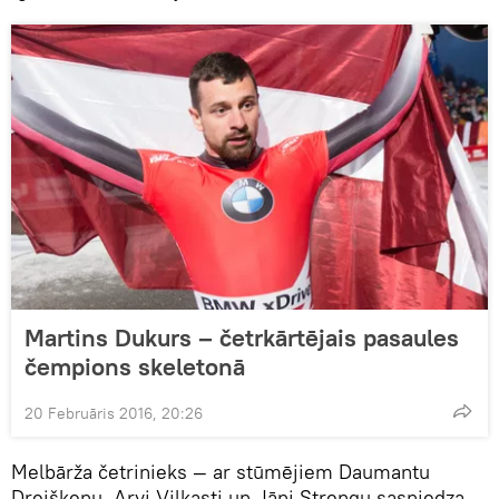
Martins Dukurs – četrkārtējais pasaules
čempions skeletonā
20 Februāris 2016, 20:26
Melbārža četrinieks — ar stūmējiem Daumantu
Dreiškenu, Arvi Vilkasti un Jāni Strengu sasniedza