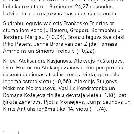
lielisku rezultātu – 3 minūtes 24,27 sekundes.
Latvijai tā ir pirmā uzvara pasaules čempionātā.
Sudrabu ieguvis vācietis Frančesko Frīdrihs ar
stūmējiem Kendiju Baueru, Gregoru Bermbahu un
Torstenu Margisu (+0,04). Bronzu ieguva šveicieši
Riko Peters, Janne Brors van der Zijde, Tomass
Amrheins un Simons Freidlijs (+0,22).
Krievi Aleksandrs Kasjanovs, Aleksejs Puškarjovs,
Iļvirs Huzins un Aleksejs Zaicevs, kuri pēc pirmās
sacensību dienas atradās trešajā vietā, galu galā
ieņēma astoto vietu (+0,66). Aleksejs Stuļņevs,
Maksims Mokrousovs, Vasilijs Kondratenko un
Romāns Košeļevs finišēja devītajā vietā (+1,18), bet
Ņikita Zaharovs, Pjotrs Moisejevs, Jurijs Selihovs un
Kirils Antjuhs ieņēma tikai 14. vietu (+1,74).