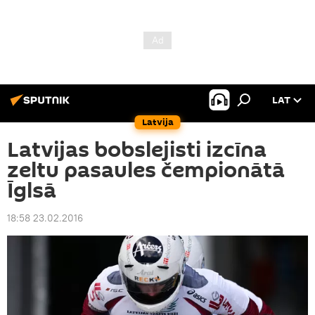
LAT
Latvija
Latvijas bobslejisti izcīna
zeltu pasaules čempionātā
Īglsā
18:58 23.02.2016