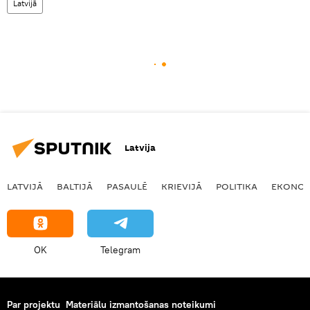
Latvijā
Latvija
LATVIJĀ
BALTIJĀ
PASAULĒ
KRIEVIJĀ
POLITIKA
EKONOM
OK
Telegram
Par projektu
Materiālu izmantošanas noteikumi