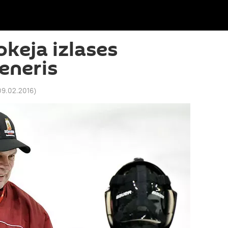
keja izlases
eneris
09.02.2016
)