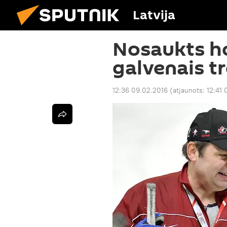
Latvija
Nosaukts ho
galvenais tr
12:36 09.02.2016
(atjaunots:
12:41 