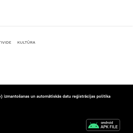
IVIDE
KULTŪRA
) izmantošanas un automātiskās datu reģistrācijas politika