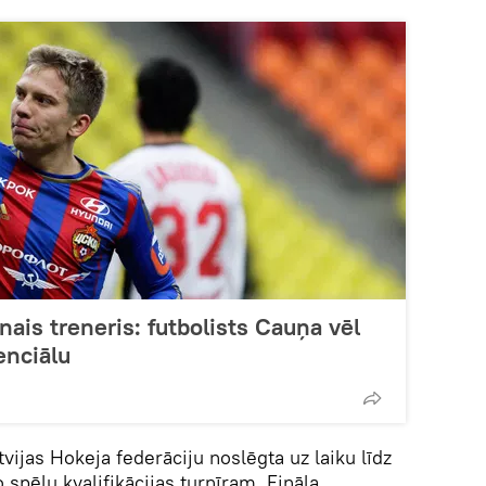
enais treneris: futbolists Cauņa vēl
enciālu
ijas Hokeja federāciju noslēgta uz laiku līdz
spēļu kvalifikācijas turnīram. Fināla