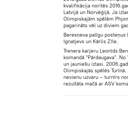
kvalifikācija noritēs 2016.ga
Latvijā un Norvēģijā. Ja izla
Olimpiskajām spēlēm Phjonča
pagarināts vēl uz diviem ga
Beresņeva palīgu posteņus L
Ignatjevs un Kārlis Zīle.
Trenera karjeru Leonīds Ber
komandā "Pārdaugava". No 1
un jauniešu izlasi. 2006.ga
Olimpiskajās spēlēs Turīnā. 
nevienu uzvaru – turnīrs no
rezultāta mačā ar ASV kom