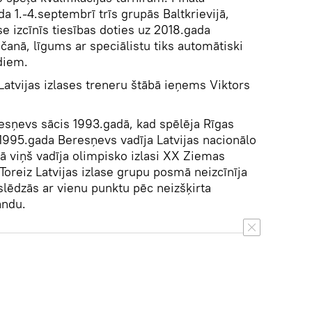
da 1.-4.septembrī trīs grupās Baltkrievijā,
se izcīnīs tiesības doties uz 2018.gada
nā, līgums ar speciālistu tiks automātiski
diem.
atvijas izlases treneru štābā ieņems Viktors
esņevs sācis 1993.gadā, kad spēlēja Rīgas
995.gada Beresņevs vadīja Latvijas nacionālo
dā viņš vadīja olimpisko izlasi XX Ziemas
Toreiz Latvijas izlase grupu posmā neizcīnīja
slēdzās ar vienu punktu pēc neizšķirta
andu.