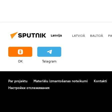
Latvija
LATVIJĀ
BALTIJĀ
P
OK
Telegram
Par projektu
Materiālu izmantošanas noteikumi
Kontakti
Настройки отслеживания