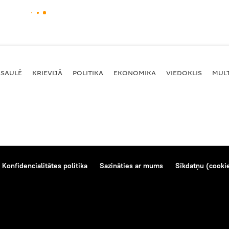
ASAULĒ
KRIEVIJĀ
POLITIKA
EKONOMIKA
VIEDOKLIS
MULT
Konfidencialitātes politika
Sazināties ar mums
Sīkdatņu (cookie