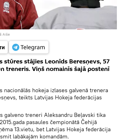
š Aiše
 stūres stājies Leonīds Beresņevs, 57
n treneris. Viņš nomainīs šajā postenī
as nacionālās hokeja izlases galvenā trenera
sņevs, teikts Latvijas Hokeja federācijas
s galveno treneri Aleksandru Beļavski tika
. 2015.gada pasaules čempionātā Čehijā
ēma 13.vietu, bet Latvijas Hokeja federācija
 desmit labākajām komandām.