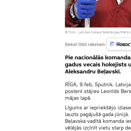
© Foto :
Latvijas hokeja federācijas/Mārtiņ
Sekot līdzi rakstam
Pie nacionālās komandas
gadus vecais hokejists u
Aleksandru Beļavski.
RĪGA, 9.feb, Sputnik. Latvij
postenī stājies Leonīds Bere
mājas lapā.
Līgums ar iepriekšējo izlase
lauzts pagājušā gada jūnijā
Beļavska vadītā komanda ieņ
vēlējās izcīnīt vietu starp