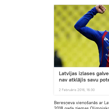
Latvijas izlases galv
nav atklājis savu pot
2 Februāris 2016, 16:30
Beresņeva vienošanās ar Latv
2018.gada ziemas Olimpisko 