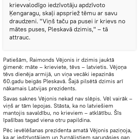
krievvalodīgo iedzīvotāju apdzīvoto
Ķengaragu, skaļi apspriež tēmu ar savu
draudzeni. "Viņš taču pa pusei ir krievs no
mātes puses, Pleskavā dzimis," – tā
attrauc.
Patiešām, Raimonds Vējonis ir dzimis jauktā
ģimenē: māte – krieviete, tēvs – latvietis. Vējoņa
tēvs dienēja armijā, un viņa vecāki iepazinās
60.gadu beigās Pleskavā. Šajā pilsētā dzimis arī
nākamais Latvijas prezidents.
Savas saknes Vējonis nekad nav slēpis. Vēl vairāk –
viņš ar tām lepojas. Stāsta, ka no latviešiem
mantojis savaldību, no krieviem – atklātību. Šīs
īpašības tagad viena otru papildina.
Pēc ievēlēšanas prezidenta amatā Vējonis paziņoja,
ka ar iedzīvotājiem un žurnālistiem sarunāsies gan