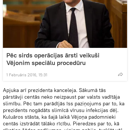
Pēc sirds operācijas ārsti veikuši
Vējonim speciālu procedūru
1 Februāris 2016, 15:31
Apjuka arī prezidenta kanceleja. Sākumā tās
pārstāvji centās neko neizpaust par valsts vadītāja
slimību. Pēc tam parādījās īss paziņojums par to, ka
prezidents nogādāts slimīcā vīrusu infekcijas dēļ.
Kuluāros stāsta, ka šajā laikā Vējoņa padomnieki
centās izstrādāt tālāko rīcību. Pieredzes par to, kā