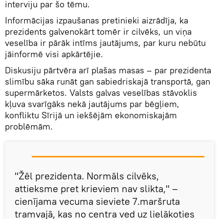
interviju par šo tēmu.
Informācijas izpaušanas pretinieki aizrādīja, ka
prezidents galvenokārt tomēr ir cilvēks, un viņa
veselība ir pārāk intīms jautājums, par kuru nebūtu
jāinformē visi apkārtējie.
Diskusiju pārtvēra arī plašas masas – par prezidenta
slimību sāka runāt gan sabiedriskajā transportā, gan
supermārketos. Valsts galvas veselības stāvoklis
kļuva svarīgāks nekā jautājums par bēgļiem,
konfliktu Sīrijā un iekšējām ekonomiskajām
problēmām.
"Žēl prezidenta. Normāls cilvēks,
attieksme pret krieviem nav slikta," –
cienījama vecuma sieviete 7.maršruta
tramvajā, kas no centra ved uz lielākoties