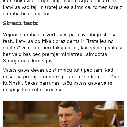
kurš nokļuvis uz operāciju galda. Agrāk gan arī citi
Latvijas vadītāji ir ārstējušies slimnīcā, tomēr šoreiz
slimība bija nopietna.
Stresa tests
Vējoņa slimība ir izvērtusies par savdabīgu stresa
testu Latvijas politikai: prezidents ir "izstājies no
spēles" visnepiemērotākajā brīdī, kad valsts palikusi
bez valdības pēc premjerministres Laimdotas
Straujumas demisijas.
Valsts galva devās uz slimnīcu tūlīt pēc tam, kad
nosauca premjerministra posteņa kandidātu – Māri
Kučinski. Sākās pārrunas, taču valsts galva vairs
nespēja kontrolēt procesu.