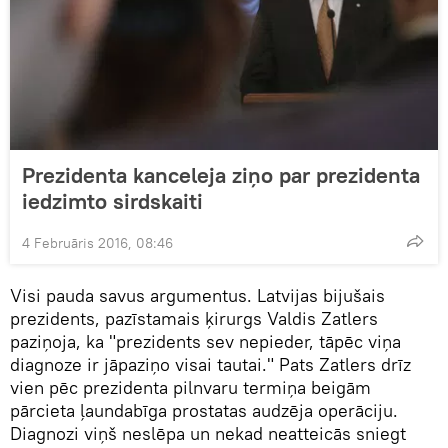
Prezidenta kanceleja ziņo par prezidenta
iedzimto sirdskaiti
4 Februāris 2016, 08:46
Visi pauda savus argumentus. Latvijas bijušais
prezidents, pazīstamais ķirurgs Valdis Zatlers
paziņoja, ka "prezidents sev nepieder, tāpēc viņa
diagnoze ir jāpaziņo visai tautai." Pats Zatlers drīz
vien pēc prezidenta pilnvaru termiņa beigām
pārcieta ļaundabīga prostatas audzēja operāciju.
Diagnozi viņš neslēpa un nekad neatteicās sniegt