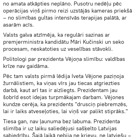
no amata atkāpties neplāno. Pusotru nedēļu pēc
operācijas viņš pirmo reizi uzstājās kameras priekšā
– no slimības gultas intensīvās terapijas palātā, ar
asarām acīs.
Valsts galva atzīmēja, ka regulāri sazinas ar
premjerministra kandidātu Māri Kučinski un seko
procesam, neskatoties uz veselības stāvokli.
Politologi par prezidenta Vējoņa slimību: valdības
krīze nav gaidāma.
Pēc tam valsts pirmā lēdija Iveta Vējone paziņoja
žurnālistiem, ka viņas vīrs jau tiecas atgriezties
darbā, kaut arī tas ir aizliegts. Prezidentam jau
šobrīd esot idejas turpmākajam darbam. Vējones
kundze cerēja, ka prezidents "drusciņ piebremzēs,
lai ir laiks atveseļoties, lai viņš var palikt stiprāks."
Tiesa gan, nav ļaunuma bez labuma. Prezidenta
slimība ir uz laiku saliedējusi sašķelto Latvijas
sabiedrību. Šajā laikā nebija ne krievu, ne latviešu –