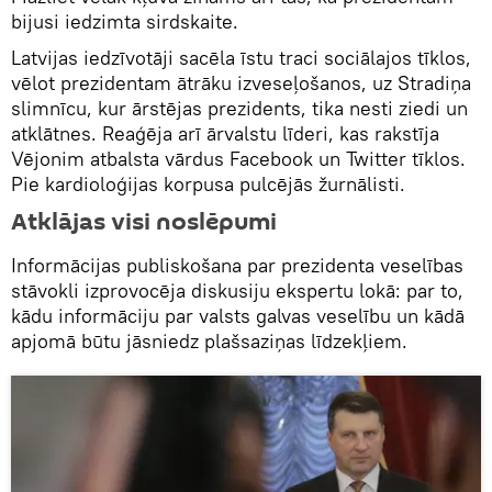
bijusi iedzimta sirdskaite.
Latvijas iedzīvotāji sacēla īstu traci sociālajos tīklos,
vēlot prezidentam ātrāku izveseļošanos, uz Stradiņa
slimnīcu, kur ārstējas prezidents, tika nesti ziedi un
atklātnes. Reaģēja arī ārvalstu līderi, kas rakstīja
Vējonim atbalsta vārdus Facebook un Twitter tīklos.
Pie kardioloģijas korpusa pulcējās žurnālisti.
Atklājas visi noslēpumi
Informācijas publiskošana par prezidenta veselības
stāvokli izprovocēja diskusiju ekspertu lokā: par to,
kādu informāciju par valsts galvas veselību un kādā
apjomā būtu jāsniedz plašsaziņas līdzekļiem.