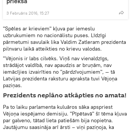
priekšā
3 Februāris 2016, 15:27
"Spēles ar krieviem" kļuva par iemeslu
uzbrukumiem no nacionālistu puses. Līdzīgi
pārmetumi savulaik lika Valdim Zatleram prezidenta
pilnvaru laikā atteikties no krievu valodas.
"Vējonis ir labs cilvēks. Viņš nav vienaldzīgs,
strādājot valdībā, nav apaudzis ar bruņām, nav
iemācījies izvairīties no "pārdzīvojumiem", — tā
Latvijas prezidenta raksturu apraksta tuvi Vējoņa
paziņas.
Prezidents neplāno atkāpties no amata!
Pa to laiku parlamenta kuluāros sāka apspriest
Vējoņa iespējamo demisiju. "Pīpētavā" šī tēma kļuva
par galveno, tātad lieta patiešām bija nopietna.
Jautājumu saasināja arī ārsti – viņi paziņoja, ka