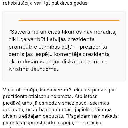
rehabilitācija var ilgt pat divus gadus.
"Satversmē un citos likumos nav norādīts,
cik ilga var būt Latvijas prezidenta
prombūtne slimības dēļ," – prezidenta
demisijas iespēju komentēja prezidenta
likumdošanas un juridiskā padomniece
Kristīne Jaunzeme.
Viņa informēja, ka Satversmē iekļauts punkts par
prezidenta atlaišanu no amata. Atbilstošs
piedāvājums jāiesniedz vismaz pusei Saeimas
deputātu, un ar balsojumu tam jāpiekrīt vismaz
divām trešdaļām deputātu. "Pagaidām nav nekāda
pamata apspriest šādu iespēju," – norādīja