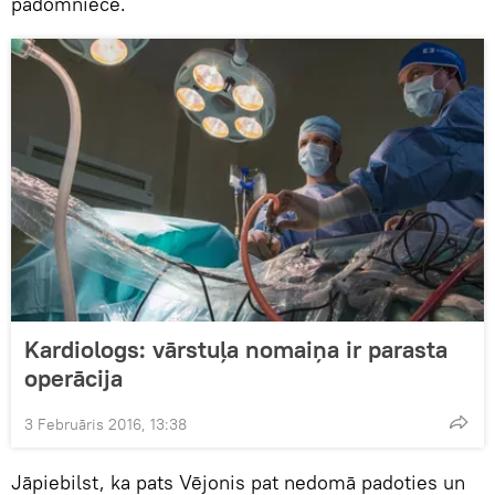
padomniece.
Kardiologs: vārstuļa nomaiņa ir parasta
operācija
3 Februāris 2016, 13:38
Jāpiebilst, ka pats Vējonis pat nedomā padoties un