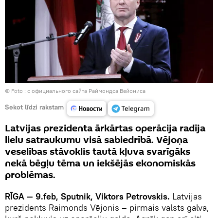
© Foto :
с официального сайта Раймондса Вейониса
Sekot līdzi rakstam
Latvijas prezidenta ārkārtas operācija radīja
lielu satraukumu visā sabiedrībā. Vējoņa
veselības stāvoklis tautā kļuva svarīgāks
nekā bēgļu tēma un iekšējās ekonomiskās
problēmas.
RĪGA — 9.feb, Sputnik, Viktors Petrovskis.
Latvijas
prezidents Raimonds Vējonis – pirmais valsts galva,