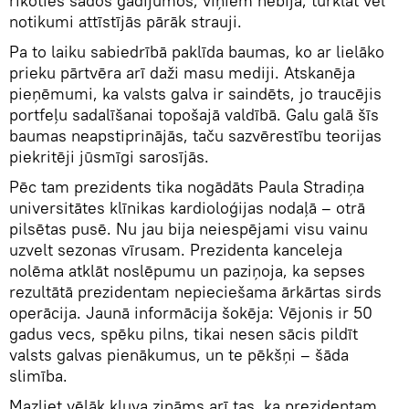
rīkoties šādos gadījumos, viņiem nebija, turklāt vēl
notikumi attīstījās pārāk strauji.
Pa to laiku sabiedrībā paklīda baumas, ko ar lielāko
prieku pārtvēra arī daži masu mediji. Atskanēja
pieņēmumi, ka valsts galva ir saindēts, jo traucējis
portfeļu sadalīšanai topošajā valdībā. Galu galā šīs
baumas neapstiprinājās, taču sazvērestību teorijas
piekritēji jūsmīgi sarosījās.
Pēc tam prezidents tika nogādāts Paula Stradiņa
universitātes klīnikas kardioloģijas nodaļā – otrā
pilsētas pusē. Nu jau bija neiespējami visu vainu
uzvelt sezonas vīrusam. Prezidenta kanceleja
nolēma atklāt noslēpumu un paziņoja, ka sepses
rezultātā prezidentam nepieciešama ārkārtas sirds
operācija. Jaunā informācija šokēja: Vējonis ir 50
gadus vecs, spēku pilns, tikai nesen sācis pildīt
valsts galvas pienākumus, un te pēkšņi – šāda
slimība.
Mazliet vēlāk kļuva zināms arī tas, ka prezidentam