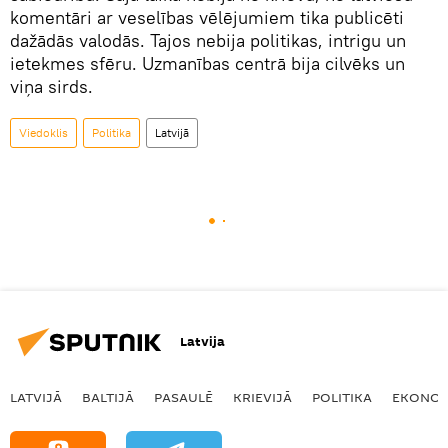
komentāri ar veselības vēlējumiem tika publicēti
dažādās valodās. Tajos nebija politikas, intrigu un
ietekmes sfēru. Uzmanības centrā bija cilvēks un
viņa sirds.
Viedoklis
Politika
Latvijā
Latvija
LATVIJĀ
BALTIJĀ
PASAULĒ
KRIEVIJĀ
POLITIKA
EKONOM