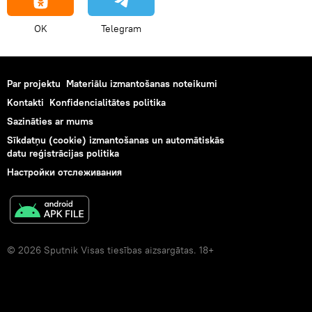
OK
Telegram
Par projektu
Materiālu izmantošanas noteikumi
Kontakti
Konfidencialitātes politika
Sazināties ar mums
Sīkdatņu (cookie) izmantošanas un automātiskās
datu reģistrācijas politika
Настройки отслеживания
© 2026 Sputnik Visas tiesības aizsargātas. 18+