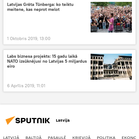
Latvijas Grēta Tūnberga: ko teiktu
meitene, kas neprot melot
1 Oktobris 2019, 13:00
Labs biznesa projekts: 15 gadu laikā
NATO izsūknējusi no Latvijas 5 miljardus
eiro
6 Aprīlis 2019, 11:01
Latvija
LATVIJĀ
BALTIJĀ
PASAULĒ
KRIEVIJĀ
POLITIKA
EKONOM