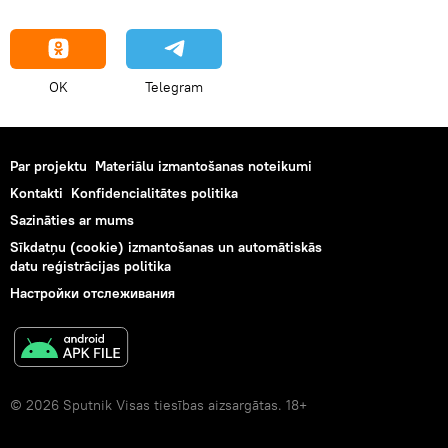
OK
Telegram
Par projektu
Materiālu izmantošanas noteikumi
Kontakti
Konfidencialitātes politika
Sazināties ar mums
Sīkdatņu (cookie) izmantošanas un automātiskās
datu reģistrācijas politika
Настройки отслеживания
© 2026 Sputnik Visas tiesības aizsargātas. 18+