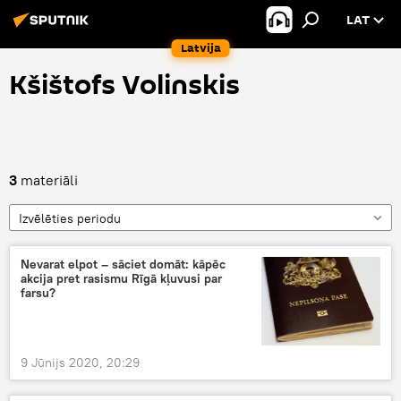
LAT
Latvija
Kšištofs Volinskis
3
materiāli
Izvēlēties periodu
Nevarat elpot – sāciet domāt: kāpēc
akcija pret rasismu Rīgā kļuvusi par
farsu?
9 Jūnijs 2020, 20:29