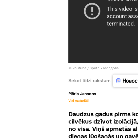
© Youtube /
Sputnik Молдова
Sekot līdzi rakstam
Māris Jansons
Visi materiāli
Daudzus gadus pirms ko
cilvēkus dzīvot izolāci
no visa. Viņš apmetās al
dienas lūgšanās un gav