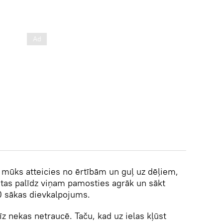
, mūks atteicies no ērtībām un guļ uz dēļiem,
a tas palīdz viņam pamosties agrāk un sākt
0 sākas dievkalpojums.
z nekas netraucē. Taču, kad uz ielas kļūst