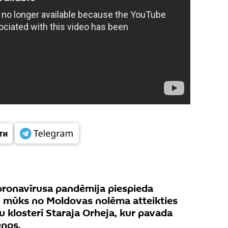
ronavīrusa pandēmija piespieda
jā, mūks no Moldovas nolēma atteikties
u klosterī Staraja Orheja, kur pavada
ēņos.