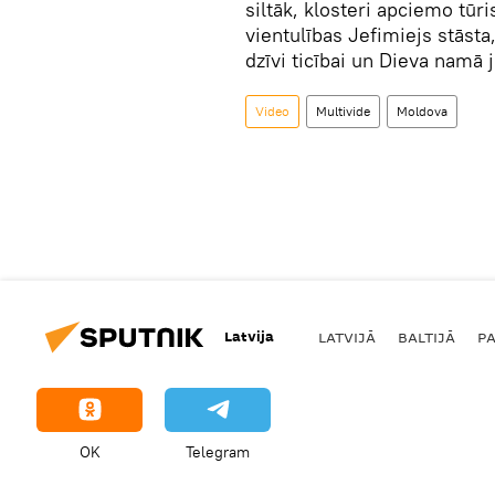
siltāk, klosteri apciemo tūr
vientulības Jefimiejs stāsta,
dzīvi ticībai un Dieva namā jū
Video
Multivide
Moldova
Latvija
LATVIJĀ
BALTIJĀ
P
OK
Telegram