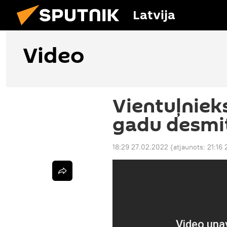
Latvija
Video
Vientuļniek
gadu desmit
18:29 27.02.2022
(atjaunots:
21:16