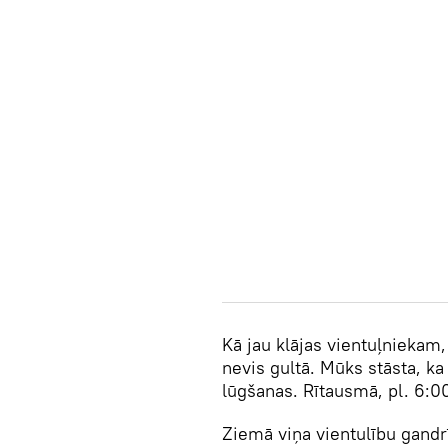
Kā jau klājas vientuļniekam
nevis gultā. Mūks stāsta, k
lūgšanas. Rītausmā, pl. 6:0
Ziemā viņa vientulību gandrī