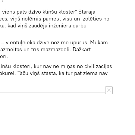
viens pats dzīvo klinšu klosterī Staraja
cs, viņš nolēmis pamest visu un izolēties no
ka, kad viņš zaudēja inženiera darbu
 – vientuļnieka dzīve nozīmē upurus. Mūkam
azmeitas un trīs mazmazdēli. Dažkārt
erī.
nšu klosterī, kur nav ne miņas no civilizācijas
pkurei. Taču viņš stāsta, ka tur pat ziemā nav