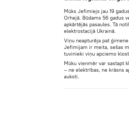
Mūks Jefimiejs jau 19 gadus 
Orhejā. Būdams 56 gadus ve
apkārtējās pasaules. Tā noti
elektrostacijā Ukrainā.
Viņu neapturēja pat ģimene
Jefimijam ir meita, sešas m
tuvinieki viņu apciemo klost
Mūku vienmēr var sastapt kli
– ne elektrības, ne krāsns a
auksti.