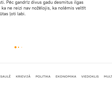
isti. Pēc gandrīz divus gadu desmitus ilgas
 ka ne reizi nav nožēlojis, ka nolēmis veltīt
tas ļoti labi.
ASAULĒ
KRIEVIJĀ
POLITIKA
EKONOMIKA
VIEDOKLIS
MULT