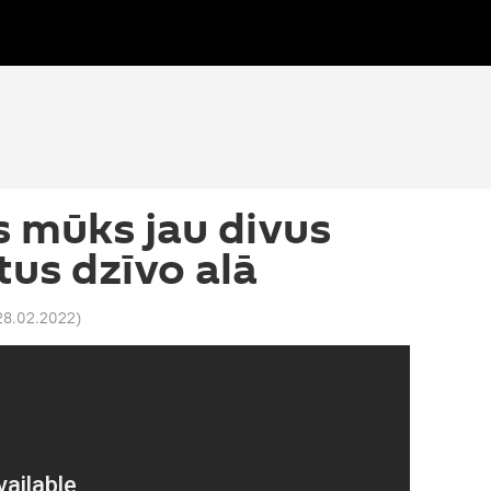
s mūks jau divus
us dzīvo alā
 28.02.2022
)