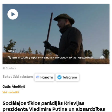
Atskaņot
video
0:49
Путин и Шойгу прогуливаются по склонам заповедника
© Sputnik
Sekot līdzi rakstam
Gatis Āboltiņš
Visi materiāli
Sociālajos tīklos parādījās Krievijas
prezidenta Vladimira Putina un aizsardzības