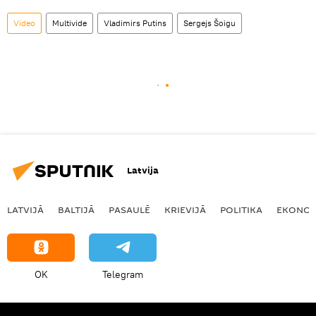
Video
Multivide
Vladimirs Putins
Sergejs Šoigu
Latvija
LATVIJĀ
BALTIJĀ
PASAULĒ
KRIEVIJĀ
POLITIKA
EKONOM
OK
Telegram