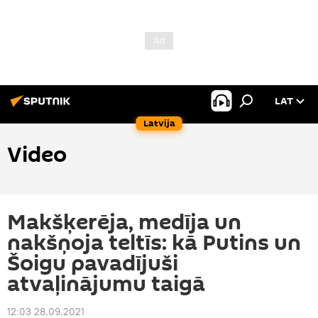
LAT
Latvija
Video
Makšķerēja, medīja un
nakšņoja teltīs: kā Putins un
Šoigu pavadījuši
atvaļinājumu taigā
12:03 28.09.2021