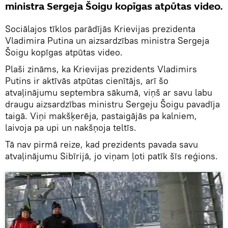
ministra Sergeja Šoigu kopīgas atpūtas video.
Sociālajos tīklos parādījās Krievijas prezidenta
Vladimira Putina un aizsardzības ministra Sergeja
Šoigu kopīgas atpūtas video.
Plaši zināms, ka Krievijas prezidents Vladimirs
Putins ir aktīvās atpūtas cienītājs, arī šo
atvaļinājumu septembra sākumā, viņš ar savu labu
draugu aizsardzības ministru Sergeju Šoigu pavadīja
taigā. Viņi makšķerēja, pastaigājās pa kalniem,
laivoja pa upi un nakšņoja teltīs.
Tā nav pirmā reize, kad prezidents pavada savu
atvaļinājumu Sibīrijā, jo viņam ļoti patīk šīs reģions.