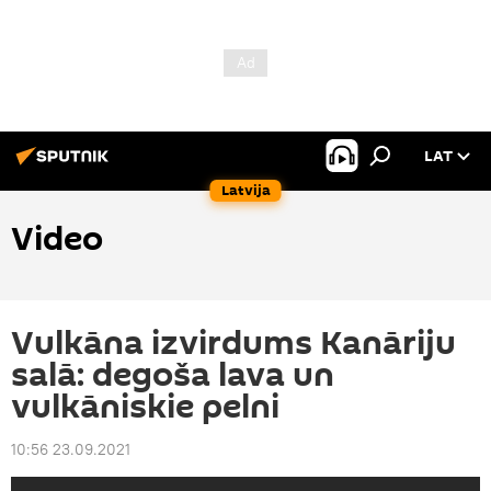
LAT
Latvija
Video
Vulkāna izvirdums Kanāriju
salā: degoša lava un
vulkāniskie pelni
10:56 23.09.2021