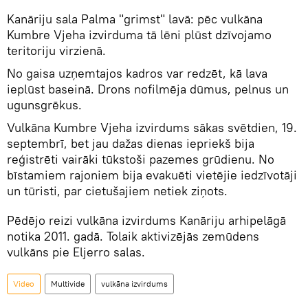
Kanāriju sala Palma "grimst" lavā: pēc vulkāna
Kumbre Vjeha izvirduma tā lēni plūst dzīvojamo
teritoriju virzienā.
No gaisa uzņemtajos kadros var redzēt, kā lava
ieplūst baseinā. Drons nofilmēja dūmus, pelnus un
ugunsgrēkus.
Vulkāna Kumbre Vjeha izvirdums sākas svētdien, 19.
septembrī, bet jau dažas dienas iepriekš bija
reģistrēti vairāki tūkstoši pazemes grūdienu. No
bīstamiem rajoniem bija evakuēti vietējie iedzīvotāji
un tūristi, par cietušajiem netiek ziņots.
Pēdējo reizi vulkāna izvirdums Kanāriju arhipelāgā
notika 2011. gadā. Tolaik aktivizējās zemūdens
vulkāns pie Eljerro salas.
Video
Multivide
vulkāna izvirdums