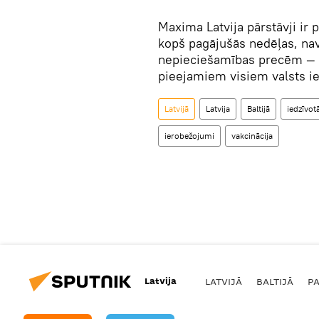
Maxima Latvija pārstāvji ir 
kopš pagājušās nedēļas, na
nepieciešamības precēm — 
pieejamiem visiem valsts ie
Latvijā
Latvija
Baltijā
iedzīvotā
ierobežojumi
vakcinācija
Latvija
LATVIJĀ
BALTIJĀ
P