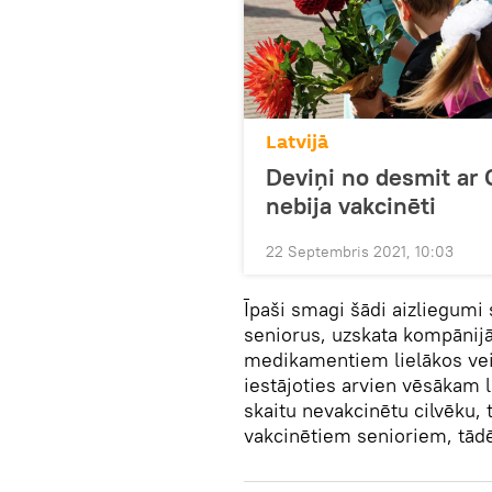
Latvijā
Deviņi no desmit ar 
nebija vakcinēti
22 Septembris 2021, 10:03
Īpaši smagi šādi aizliegumi
seniorus, uzskata kompānijā.
medikamentiem lielākos veika
iestājoties arvien vēsākam l
skaitu nevakcinētu cilvēku, t
vakcinētiem senioriem, tādē