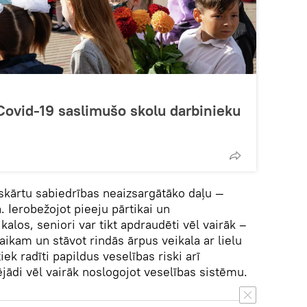
Covid-19 saslimušo skolu darbinieku
 skārtu sabiedrības neaizsargātāko daļu —
 Ierobežojot pieeju pārtikai un
los, seniori var tikt apdraudēti vēl vairāk –
aikam un stāvot rindās ārpus veikala ar lielu
iek radīti papildus veselības riski arī
jādi vēl vairāk noslogojot veselības sistēmu.