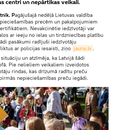
as centri un nepārtikas veikali.
tnik. P
agājušajā nedēļā Lietuvas valdība
nepieciešamības precēm un pakalpojumiem
ertifikātiem. Nevakcinētie iedzīvotāji var
kalos ar ieeju no ielas un tirdzniecības platību
ādi pasākumi radījuši iedzīvotāju
ktus ar policijas iesaisti, ziņo
jauns.lv
.
ituāciju un atzīmēja, ka Latvijā šādi
ofā. Pie nelieliem veikaliem izveidotos
otāju rindas, kas drīzumā radītu preču
pirmās nepieciešamības preču iegādi.