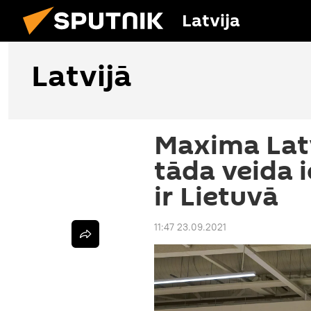
Latvija
Latvijā
Maxima Latv
tāda veida 
ir Lietuvā
11:47 23.09.2021