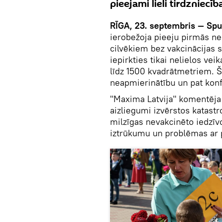
pieejami lieli tirdzniecīb
RĪGA, 23. septembris — Spu
ierobežoja pieeju pirmās 
cilvēkiem bez vakcinācijas s
iepirkties tikai nelielos vei
līdz 1500 kvadrātmetriem. Š
neapmierinātību un pat konfli
"Maxima Latvija" komentēja s
aizliegumi izvērstos katastr
milzīgas nevakcinēto iedzīv
iztrūkumu un problēmas ar 