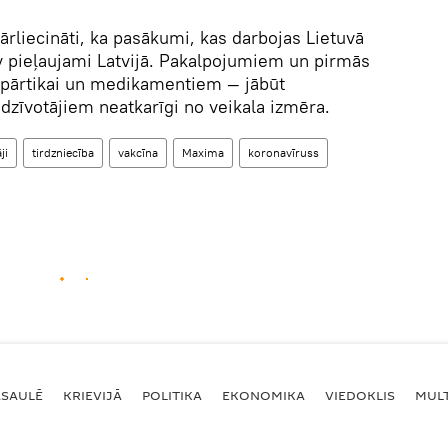
pārliecināti, ka pasākumi, kas darbojas Lietuvā
v pieļaujami Latvijā. Pakalpojumiem un pirmās
pārtikai un medikamentiem — jābūt
dzīvotājiem neatkarīgi no veikala izmēra.
ji
tirdzniecība
vakcīna
Maxima
koronavīruss
ASAULĒ
KRIEVIJĀ
POLITIKA
EKONOMIKA
VIEDOKLIS
MULT