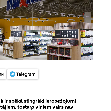
ā ir spēkā stingrāki ierobežojumi
tājiem, tostarp viņiem vairs nav