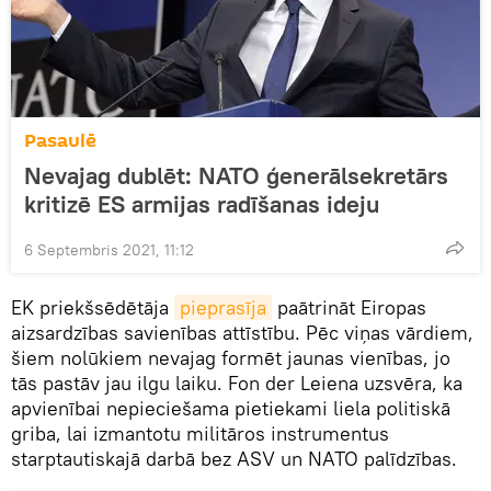
Pasaulē
Nevajag dublēt: NATO ģenerālsekretārs
kritizē ES armijas radīšanas ideju
6 Septembris 2021, 11:12
EK priekšsēdētāja
pieprasīja
paātrināt Eiropas
aizsardzības savienības attīstību. Pēc viņas vārdiem,
šiem nolūkiem nevajag formēt jaunas vienības, jo
tās pastāv jau ilgu laiku. Fon der Leiena uzsvēra, ka
apvienībai nepieciešama pietiekami liela politiskā
griba, lai izmantotu militāros instrumentus
starptautiskajā darbā bez ASV un NATO palīdzības.