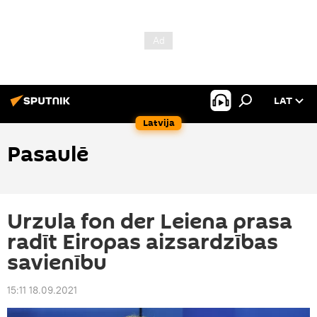
LAT
Latvija
Pasaulē
Urzula fon der Leiena prasa
radīt Eiropas aizsardzības
savienību
15:11 18.09.2021