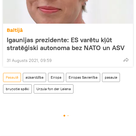
Baltijā
Igaunijas prezidente: ES varētu kļūt
stratēģiski autonoma bez NATO un ASV
31 Augusts 2021, 09:59
Pasaulē
aizsardzība
Eiropa
Eiropas Savienība
pasaule
bruņotie spēki
Urzula fon der Leiena