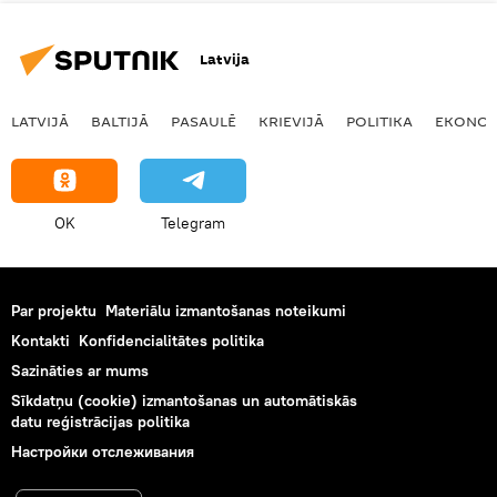
Latvija
LATVIJĀ
BALTIJĀ
PASAULĒ
KRIEVIJĀ
POLITIKA
EKONOM
OK
Telegram
Par projektu
Materiālu izmantošanas noteikumi
Kontakti
Konfidencialitātes politika
Sazināties ar mums
Sīkdatņu (cookie) izmantošanas un automātiskās
datu reģistrācijas politika
Настройки отслеживания