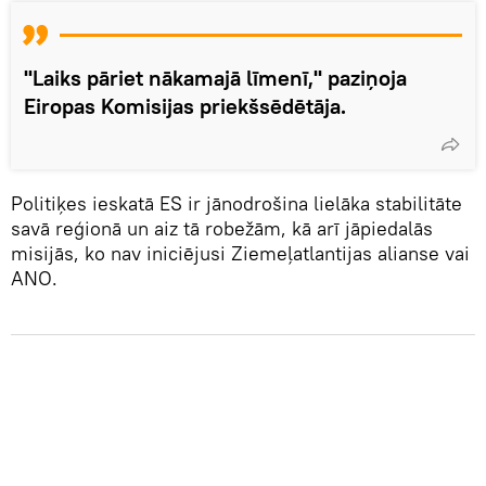
"Laiks pāriet nākamajā līmenī," paziņoja
Eiropas Komisijas priekšsēdētāja.
Politiķes ieskatā ES ir jānodrošina lielāka stabilitāte
savā reģionā un aiz tā robežām, kā arī jāpiedalās
misijās, ko nav iniciējusi Ziemeļatlantijas alianse vai
ANO.