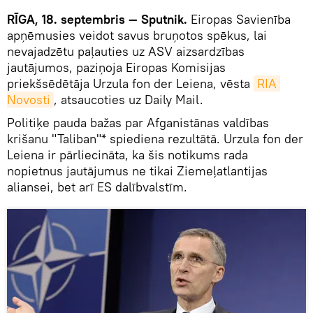
RĪGA, 18. septembris — Sputnik.
Eiropas Savienība
apņēmusies veidot savus bruņotos spēkus, lai
nevajadzētu paļauties uz ASV aizsardzības
jautājumos, paziņoja Eiropas Komisijas
priekšsēdētāja Urzula fon der Leiena, vēsta
RIA 
Novosti
, atsaucoties uz Daily Mail.
Politiķe pauda bažas par Afganistānas valdības
krišanu "Taliban"* spiediena rezultātā. Urzula fon der
Leiena ir pārliecināta, ka šis notikums rada
nopietnus jautājumus ne tikai Ziemeļatlantijas
aliansei, bet arī ES dalībvalstīm.