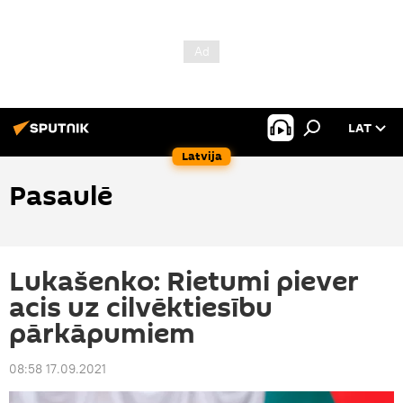
LAT
Latvija
Pasaulē
Lukašenko: Rietumi piever
acis uz cilvēktiesību
pārkāpumiem
08:58 17.09.2021