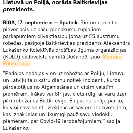
Lietuvā un Polijā, norāda Baltkrievijas
prezidents.
RĪGA, 17. septembris — Sputnik.
Rietumu valstis
piever acis uz pašu pienākumu rupjajiem
pārkāpumiem cilvēktiesību jomā uz ES austrumu
robežas, paziņoja Baltkrievijas prezidents Aleksandrs
Lukašenko Kolektīvās drošības līguma organizācijas
(KDLO) dalībvalstu samitā Dušanbē, ziņo
Sputnik 
Baltkrievija
.
"Pēdējās nedēļās vien uz robežas ar Poliju, Lietuvu
un Latviju teju katru dienu notiek incidenti, kuros
pārceļotājus no Afganistānas un citām valstīm,
piemēram, Irākas vai Sīrijas, cietsirdīgi ar varu dzen
pāri robežai uz Baltkrieviju. Es pat nerunāju par to,
kā viņi savā valstī izrēķinās ar saviem iedzīvotājiem,
kas iznāk ielās un likumīgi pauž savu viedokli,
piemēram, par Covid-19 ierobežojumiem," sacīja
Lukašenko.