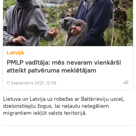
Latvijā
PMLP vadītāja: mēs nevaram vienkārši
atteikt patvēruma meklētājam
11 Septembris 2021, 12:58
Lietuva un Latvija uz robežas ar Baltkrieviju uzceļ,
dzeloņstiepļu žogus, lai neļautu nelegāliem
migrantiem iekļūt valsts teritorijā.