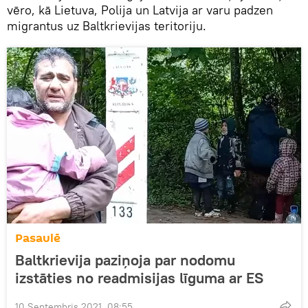
vēro, kā Lietuva, Polija un Latvija ar varu padzen
migrantus uz Baltkrievijas teritoriju.
Pasaulē
Baltkrievija paziņoja par nodomu
izstāties no readmisijas līguma ar ES
10 Septembris 2021, 08:55