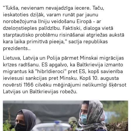
"Tukša, nevienam nevajadzīga iecere. Taču,
ieskatoties dziļāk, varam runāt par jaunu
norobežojuma līniju veidošanu Eiropā - ar
dzeloņstieples palīdzību. Faktiski, dialoga vietā
starptautisko problēmu risināšanai atgriežas aukstā
kara laika primitīvā pieeja," sacīja republikas
prezidents..
Lietuva, Latvija un Polija pārmet Minskai migrācijas
krīzes radīšanu. ES apgalvo, ka Baltkrievija izmanto
migrantus kā "hibrīdieroci" pret ES, kopš savienība
ieviesusi sankcijas pret Minsku. Kopš 10. augusta
novērsti 1166 cilvēku mēģinājumi nelikumīgi šķērsot
Latvijas un Baltkrievijas robežu.