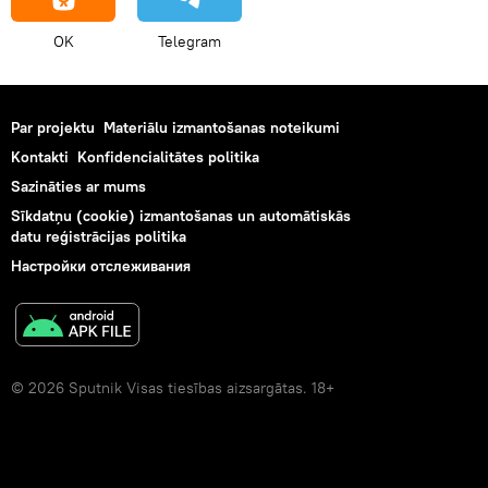
OK
Telegram
Par projektu
Materiālu izmantošanas noteikumi
Kontakti
Konfidencialitātes politika
Sazināties ar mums
Sīkdatņu (cookie) izmantošanas un automātiskās
datu reģistrācijas politika
Настройки отслеживания
© 2026 Sputnik Visas tiesības aizsargātas. 18+