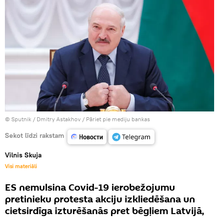
© Sputnik / Dmitry Astakhov
/
Pāriet pie mediju bankas
Sekot līdzi rakstam
Vilnis Skuja
Visi materiāli
ES nemulsina Covid-19 ierobežojumu
pretinieku protesta akciju izkliedēšana un
cietsirdīga izturēšanās pret bēgļiem Latvijā,