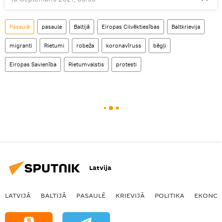
Pasaulē
pasaule
Baltijā
Eiropas Cilvēktiesības
Baltkrievija
migranti
Rietumi
robeža
koronavīruss
bēgļi
Eiropas Savienība
Rietumvalstis
protesti
Latvija
LATVIJĀ
BALTIJĀ
PASAULĒ
KRIEVIJĀ
POLITIKA
EKONOM