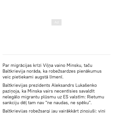
Par migrācijas krīzi Viļņa vaino Minsku, taču
Baltkrievija norāda, ka robežsardzes pienākumus
veic pietiekami augstā līmenī.
Baltkrievijas prezidents Aleksandrs Lukašenko
paziņoja, ka Minska vairs necentīsies savaldīt
nelegālo migrantu plūsmu uz ES valstīm: Rietumu
sankciju dēļ tam nav "ne naudas, ne spēku".
Baltkrievijas robežsargi jau vairākkārt ziņojuši: viņi