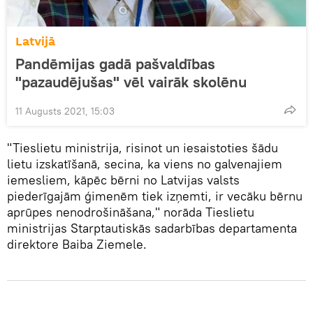
Latvijā
Pandēmijas gadā pašvaldības
"pazaudējušas" vēl vairāk skolēnu
11 Augusts 2021, 15:03
"Tieslietu ministrija, risinot un iesaistoties šādu
lietu izskatīšanā, secina, ka viens no galvenajiem
iemesliem, kāpēc bērni no Latvijas valsts
piederīgajām ģimenēm tiek izņemti, ir vecāku bērnu
aprūpes nenodrošināšana," norāda Tieslietu
ministrijas Starptautiskās sadarbības departamenta
direktore Baiba Ziemele.