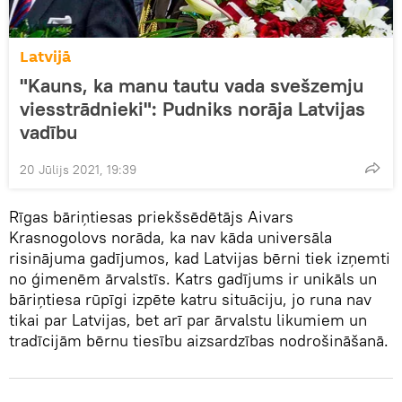
Latvijā
"Kauns, ka manu tautu vada svešzemju
viesstrādnieki": Pudniks norāja Latvijas
vadību
20 Jūlijs 2021, 19:39
Rīgas bāriņtiesas priekšsēdētājs Aivars
Krasnogolovs norāda, ka nav kāda universāla
risinājuma gadījumos, kad Latvijas bērni tiek izņemti
no ģimenēm ārvalstīs. Katrs gadījums ir unikāls un
bāriņtiesa rūpīgi izpēte katru situāciju, jo runa nav
tikai par Latvijas, bet arī par ārvalstu likumiem un
tradīcijām bērnu tiesību aizsardzības nodrošināšanā.