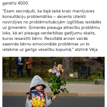
gandrīz 4000.
"Esam secinājuši, ka šajā laikā krasi mainījusies
konsultāciju problemātika – akcents izteikti
novirzījies no problēmsituācijām izglītības iestādēs
uz ģimenēm. Ģimenēs pieauga attiecību problēmu
loks, kā arī pieauga vardarbības gadījumu skaits,
kuros iesaistīti bērni. Rezultātā arvien vairāk
saasinās bērnu emocionālās problēmas un to
ietekme uz garīgo veselību kopumā," atzīmē Vēja.