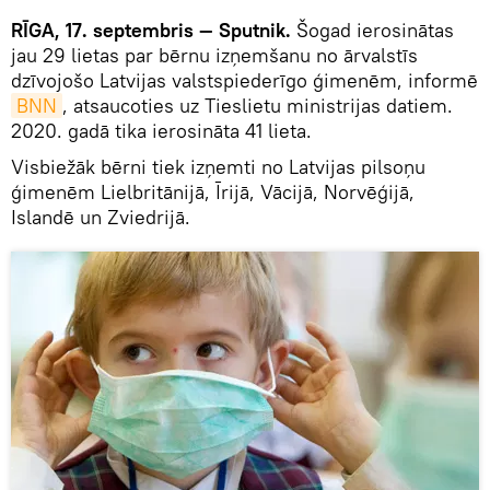
RĪGA, 17. septembris — Sputnik.
Šogad ierosinātas
jau 29 lietas par bērnu izņemšanu no ārvalstīs
dzīvojošo Latvijas valstspiederīgo ģimenēm, informē
BNN
, atsaucoties uz Tieslietu ministrijas datiem.
2020. gadā tika ierosināta 41 lieta.
Visbiežāk bērni tiek izņemti no Latvijas pilsoņu
ģimenēm Lielbritānijā, Īrijā, Vācijā, Norvēģijā,
Islandē un Zviedrijā.