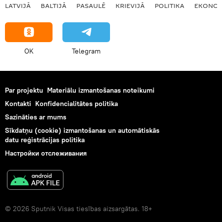
LATVIJĀ
BALTIJĀ
PASAULĒ
KRIEVIJĀ
POLITIKA
EKONOM
OK
Telegram
Par projektu
Materiālu izmantošanas noteikumi
Kontakti
Konfidencialitātes politika
Sazināties ar mums
Sīkdatņu (cookie) izmantošanas un automātiskās
datu reģistrācijas politika
Настройки отслеживания
© 2026 Sputnik Visas tiesības aizsargātas. 18+