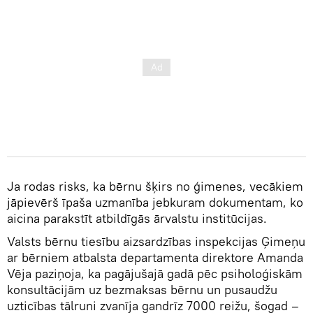
Ja rodas risks, ka bērnu šķirs no ģimenes, vecākiem
jāpievērš īpaša uzmanība jebkuram dokumentam, ko
aicina parakstīt atbildīgās ārvalstu institūcijas.
Valsts bērnu tiesību aizsardzības inspekcijas Ģimeņu
ar bērniem atbalsta departamenta direktore Amanda
Vēja paziņoja, ka pagājušajā gadā pēc psiholoģiskām
konsultācijām uz bezmaksas bērnu un pusaudžu
uzticības tālruni zvanīja gandrīz 7000 reižu, šogad –