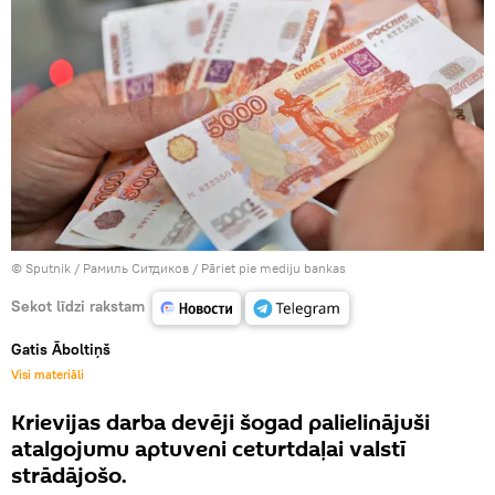
© Sputnik / Рамиль Ситдиков
/
Pāriet pie mediju bankas
Sekot līdzi rakstam
Gatis Āboltiņš
Visi materiāli
Krievijas darba devēji šogad palielinājuši
atalgojumu aptuveni ceturtdaļai valstī
strādājošo.