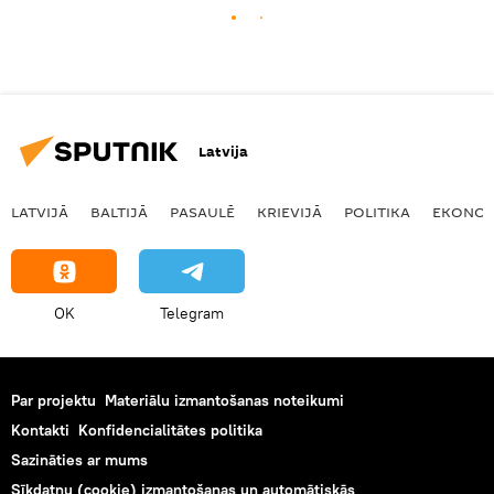
Latvija
LATVIJĀ
BALTIJĀ
PASAULĒ
KRIEVIJĀ
POLITIKA
EKONOM
OK
Telegram
Par projektu
Materiālu izmantošanas noteikumi
Kontakti
Konfidencialitātes politika
Sazināties ar mums
Sīkdatņu (cookie) izmantošanas un automātiskās