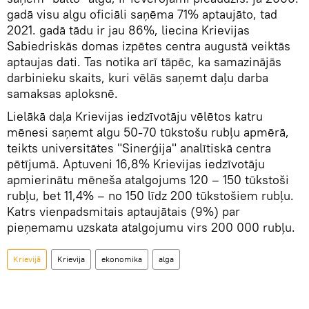
gadā visu algu oficiāli saņēma 71% aptaujāto, tad
2021. gadā tādu ir jau 86%, liecina Krievijas
Sabiedriskās domas izpētes centra augustā veiktās
aptaujas dati. Tas notika arī tāpēc, ka samazinājās
darbinieku skaits, kuri vēlās saņemt daļu darba
samaksas aploksnē.
Lielākā daļa Krievijas iedzīvotāju vēlētos katru
mēnesi saņemt algu 50-70 tūkstošu rubļu apmērā,
teikts universitātes "Sinerģija" analītiskā centra
pētījumā. Aptuveni 16,8% Krievijas iedzīvotāju
apmierinātu mēneša atalgojums 120 – 150 tūkstoši
rubļu, bet 11,4% – no 150 līdz 200 tūkstošiem rubļu.
Katrs vienpadsmitais aptaujātais (9%) par
pieņemamu uzskata atalgojumu virs 200 000 rubļu.
Krievijā
Krievija
ekonomika
alga