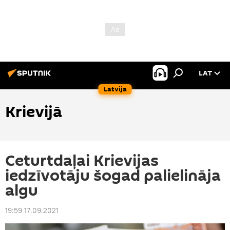
LAT
Latvija
Krievijā
Ceturtdaļai Krievijas
iedzīvotāju šogad palielināja
algu
19:59 17.09.2021