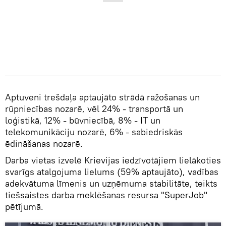
Aptuveni trešdaļa aptaujāto strādā ražošanas un
rūpniecības nozarē, vēl 24% - transportā un
loģistikā, 12% - būvniecībā, 8% - IT un
telekomunikāciju nozarē, 6% - sabiedriskās
ēdināšanas nozarē.
Darba vietas izvelē Krievijas iedzīvotājiem lielākoties
svarīgs atalgojuma lielums (59% aptaujāto), vadības
adekvātuma līmenis un uzņēmuma stabilitāte, teikts
tiešsaistes darba meklēšanas resursa "SuperJob"
pētījumā.