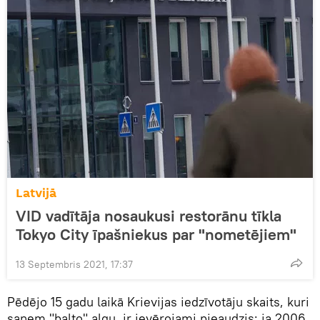
Latvijā
VID vadītāja nosaukusi restorānu tīkla
Tokyo City īpašniekus par "nometējiem"
13 Septembris 2021, 17:37
Pēdējo 15 gadu laikā Krievijas iedzīvotāju skaits, kuri
saņem "balto" algu, ir ievērojami pieaudzis: ja 2006.