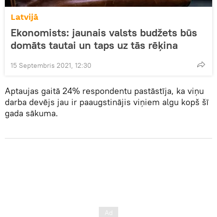
Latvijā
Ekonomists: jaunais valsts budžets būs
domāts tautai un taps uz tās rēķina
15 Septembris 2021, 12:30
Aptaujas gaitā 24% respondentu pastāstīja, ka viņu
darba devējs jau ir paaugstinājis viņiem algu kopš šī
gada sākuma.