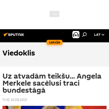
LAT
Latvija
Viedoklis
Uz atvadām teikšu... Angela
Merkele sacēlusi traci
bundestāgā
11:32 14.09.2021