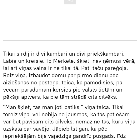
Tikai sirdij ir divi kambari un divi priekškambari.
Labie un kreisie. To Merkele, šķiet, nav ņēmusi vērā,
lai arī viņas vaina ir ne tikai tā. Pati taču pareģoja.
Reiz viņa, izbaudot domu par pirmo dienu pēc
aiziešanas no posteņa, teica, ka pamodīsies, pa
vecam paradumam ķersies pie valsts lietām un
pēkšņi aptvers, ka pie tām strādā cits cilvēks.
"Man šķiet, tas man ļoti patiks," viņa teica. Tikai
toreiz viņai vēl nebija ne jausmas, ka tas patiešām
var būt pavisam cits cilvēks, nemaz ne tas, kuru viņa
uzskata par savējo. Jāpiebilst gan, ka pēc
iepriekšējām bija vajadzīgs gandrīz pusgads, līdz