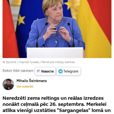
© Sputnik / Сергей Гунеев
/
Pāriet pie mediju bankas
Sekot līdzi rakstam
Mihails Šeinkmans
Visi materiāli
Neredzēti zems reitings un reālas izredzes
nonākt ceļmalā pēc 26. septembra. Merkelei
atlika vienīgi uzstāties "Sargangelas" lomā un