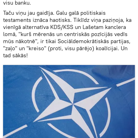
visu banku.
Taču viņu jau gaidīja. Galu galā politiskais
testaments iznāca haotisks. Tiklīdz viņa paziņoja, ka
vienīgā alternatīva KDS/KSS un Lašetam kanclera
lomā, "kurš mērenās un centriskās pozīcijās vedīs
mūs nākotnē", ir tikai Sociāldemokrātiskās partijas,
"zaļo" un "kreiso" (proti, visu pārējo) koalīcijai. Un
tad sākās!