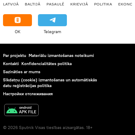
LATVIJĀ
BALTIJĀ
PASAULĒ
KRIEVIJĀ
POLITIKA
EKONOM
OK
Telegram
Par projektu
Materiālu izmantošanas noteikumi
Kontakti
Konfidencialitātes politika
Sazināties ar mums
Sīkdatņu (cookie) izmantošanas un automātiskās
datu reģistrācijas politika
Настройки отслеживания
© 2026 Sputnik Visas tiesības aizsargātas. 18+