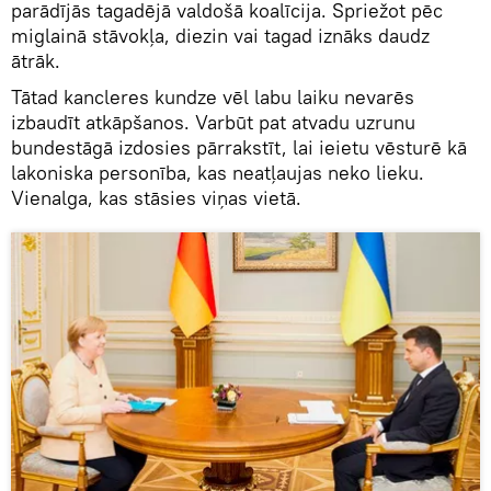
parādījās tagadējā valdošā koalīcija. Spriežot pēc
miglainā stāvokļa, diezin vai tagad iznāks daudz
ātrāk.
Tātad kancleres kundze vēl labu laiku nevarēs
izbaudīt atkāpšanos. Varbūt pat atvadu uzrunu
bundestāgā izdosies pārrakstīt, lai ieietu vēsturē kā
lakoniska personība, kas neatļaujas neko lieku.
Vienalga, kas stāsies viņas vietā.