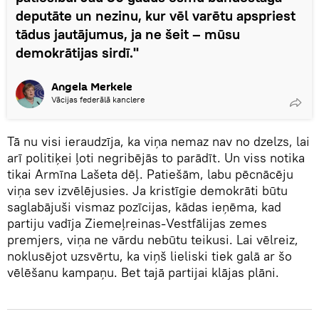
deputāte un nezinu, kur vēl varētu apspriest
tādus jautājumus, ja ne šeit – mūsu
demokrātijas sirdī."
Angela Merkele
Vācijas federālā kanclere
Tā nu visi ieraudzīja, ka viņa nemaz nav no dzelzs, lai
arī politiķei ļoti negribējās to parādīt. Un viss notika
tikai Armīna Lašeta dēļ. Patiešām, labu pēcnācēju
viņa sev izvēlējusies. Ja kristīgie demokrāti būtu
saglabājuši vismaz pozīcijas, kādas ieņēma, kad
partiju vadīja Ziemeļreinas-Vestfālijas zemes
premjers, viņa ne vārdu nebūtu teikusi. Lai vēlreiz,
noklusējot uzsvērtu, ka viņš lieliski tiek galā ar šo
vēlēšanu kampaņu. Bet tajā partijai klājas plāni.