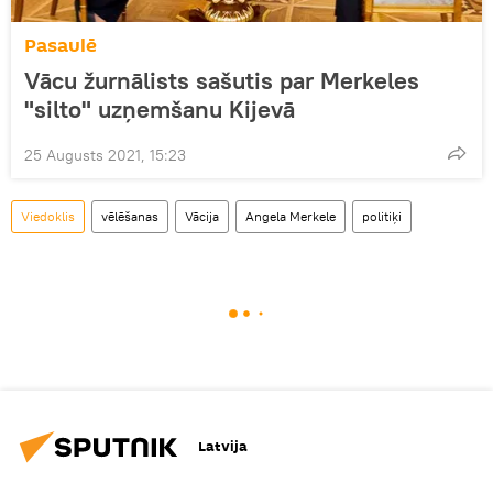
Pasaulē
Vācu žurnālists sašutis par Merkeles
"silto" uzņemšanu Kijevā
25 Augusts 2021, 15:23
Viedoklis
vēlēšanas
Vācija
Angela Merkele
politiķi
Latvija