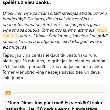
spēlēt uz visu banku.
Droši vien viņa pavisam citādi iztēlojās atvadu uzrunu
bundestāgā. Protams, diezin vai viņa cerēja uz
oponentu cieņpilnu attieksmi – ne jau pirmo gadu
viņa strādā politikā. Tomēr, domājams, atzīmēja
radio 
Sputnik
autors Mihails Šeinkmans, kanclerei ne prātā
nenāca, ka viņa būs atgādināt, cik darba gadi viņai ir
aiz muguras.
Tāpēc jau viņa centās iekļaut tik vēsturisku runu
pieticīgās 15 minūtēs, jo gribējās iespiesties atmiņā
kā lakoniskai personībai, kas neatļaujas neko lieku.
Tomēr vienubrīd viņa nespēja savaldīties un deva
vaļu jūtām.
"Mans Dievs, kas par traci! Es vienkārši saku
patiesību. Jau 30 gadus esmu bundestāga