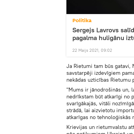
Politika
Sergejs Lavrovs salīd
pagalma huligānu iz
22 Maijs 2021, 09:02
Ja Rietumi tam būs gatavi, M
savstarpēji izdevīgiem pama
nekādas uzticības Rietumu p
"Mums ir jānodrošinās un, la
nedrīkstam būt atkarīgi no 
svarīgākajās, vitāli nozīmīg
strādā, lai aizvietotu import
atkarīgas no tehnoloģiskās 
Krievijas un rietumvalstu at
pēc notikumiem Ukrainā un 