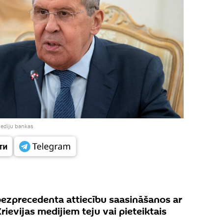
mediju bankas
 bezprecedenta attiecību saasināšanos ar
rievijas medijiem teju vai pieteiktais