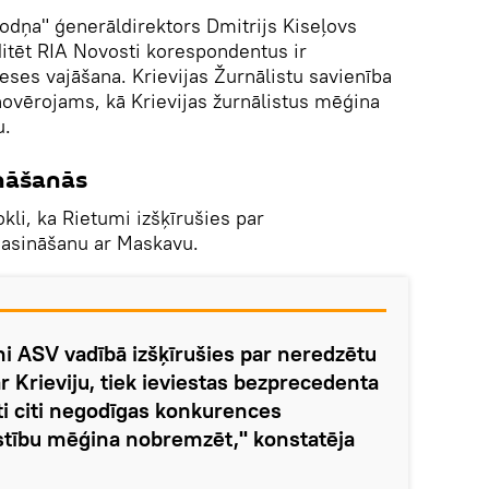
odņa" ģenerāldirektors Dmitrijs Kiseļovs
ditēt RIA Novosti korespondentus ir
eses vajāšana. Krievijas Žurnālistu savienība
 novērojams, kā Krievijas žurnālistus mēģina
u.
nāšanās
li, ka Rietumi izšķīrušies par
aasināšanu ar Maskavu.
i ASV vadībā izšķīrušies par neredzētu
r Krieviju, tiek ieviestas bezprecedenta
ti citi negodīgas konkurences
stību mēģina nobremzēt," konstatēja