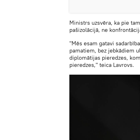
Ministrs uzsvēra, ka pie tam
pašizolācijā, ne konfrontācij
"Mēs esam gatavi sadarbībai 
pamatiem, bez jebkādiem ult
diplomātijas pieredzes, ko
pieredzes," teica Lavrovs.