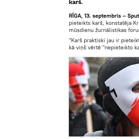
karš.
RĪGA, 13. septembris – Sput
pieteikts karš, konstatēja K
mūsdienu žurnālistikas foru
"Karš praktiski jau ir pietei
kā viņš vērtē "nepieteikto k