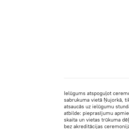
Ielūgums atspoguļot ceremon
sabrukuma vietā Ņujorkā, ti
atsaucās uz ielūgumu stunda
atbilde: pieprasījumu apmie
skaita un vietas trūkuma dē
bez akreditācijas ceremonijā