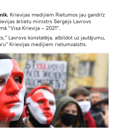
nik.
Krievijas medijiem Rietumos jau gandrīz
rievijas ārlietu ministrs Sergejs Lavrovs
mā "Visa Krievija – 2021".
kts," Lavrovs konstatēja, atbildot uz jautājumu,
aru" Krievijas medijiem rietumvalstīs.