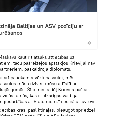
zināja Baltijas un ASV pozīciju ar
turēšanos
askava kaut rīt atsāks attiecības uz
tiem, taču pašreizējos apstākļos Krievijai nav
artneriem, paskaidroja diplomāts.
i arī paliekam atvērti pasaulei, mēs
pasaules mūsu dzīvei, mūsu attīstībai
ākajās jomās. Šī iemesla dēļ Krievija pašlaik
u visās jomās, kas ir atkarīgas vai bija
mijiedarbības ar Rietumiem," secināja Lavrovs.
tiecības krasi pasliktinājās, pieaugot spriedzei
Krimā 2014.gadā. ES un ASV ieviesa