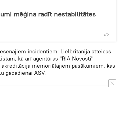
tumi mēģina radīt nestabilitātes
nesenajiem incidentiem: Lielbritānija atteicās
ālistam, kā arī aģentūras "RIA Novosti"
a akreditācija memoriālajiem pasākumiem, kas
ktu gadadienai ASV.