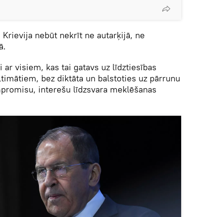
 Krievija nebūt nekrīt ne autarķijā, ne
ā.
ar visiem, kas tai gatavs uz līdztiesības
imātiem, bez diktāta un balstoties uz pārrunu
mpromisu, interešu līdzsvara meklēšanas