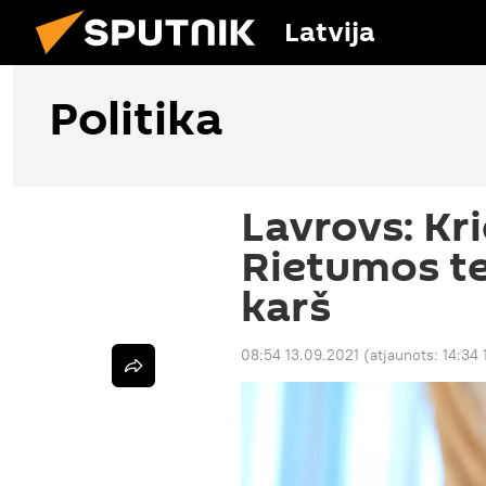
Latvija
Politika
Lavrovs: Kr
Rietumos te
karš
08:54 13.09.2021
(atjaunots:
14:34 