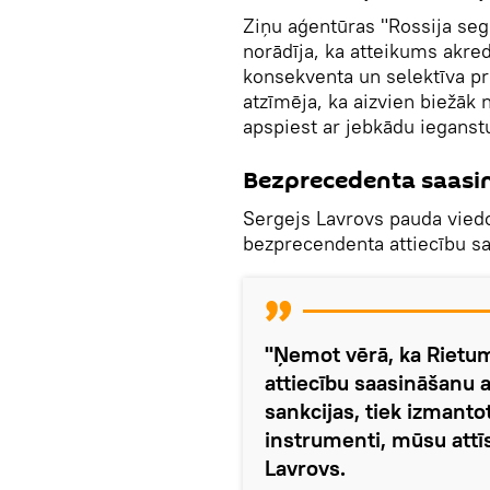
Ziņu aģentūras "Rossija seg
norādīja, ka atteikums akre
konsekventa un selektīva pr
atzīmēja, ka aizvien biežāk
apspiest ar jebkādu ieganst
Bezprecedenta saasi
Sergejs Lavrovs pauda viedok
bezprecendenta attiecību s
"Ņemot vērā, ka Rietum
attiecību saasināšanu a
sankcijas, tiek izmanto
instrumenti, mūsu attī
Lavrovs.