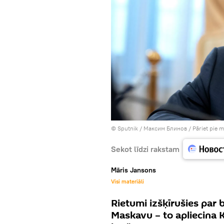
© Sputnik / Максим Блинов
/
Pāriet pie 
Sekot līdzi rakstam
Māris Jansons
Visi materiāli
Rietumi izšķīrušies par
Maskavu – to apliecina K