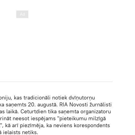
iju, kas tradicionāli notiek dvīņutorņu
ka saņemts 20. augustā. RIA Novosti žurnālisti
s laikā. Ceturtdien tika saņemta organizatoru
rināt neesot iespējams "pieteikumu milzīgā
ļ", kā arī piezīmēja, ka neviens korespondents
 ielaists netiks.