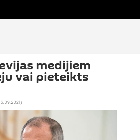
ievijas medijiem
ju vai pieteikts
15.09.2021
)