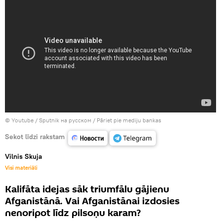
© Youtube /
Sputnik на русском
/
Pāriet pie mediju bankas
Sekot līdzi rakstam
Vilnis Skuja
Visi materiāli
Kalifāta idejas sāk triumfālu gājienu
Afganistānā. Vai Afganistānai izdosies
nenoripot līdz pilsoņu karam?