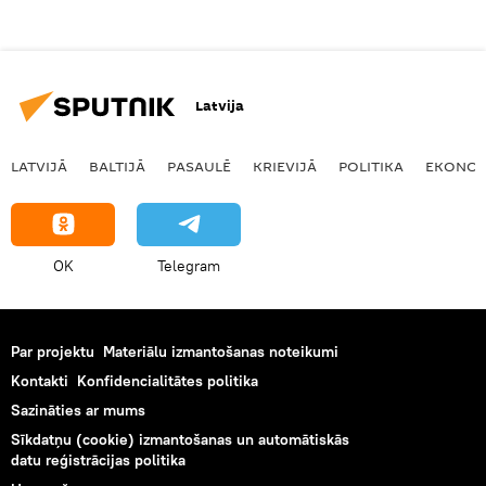
Latvija
LATVIJĀ
BALTIJĀ
PASAULĒ
KRIEVIJĀ
POLITIKA
EKONOM
OK
Telegram
Par projektu
Materiālu izmantošanas noteikumi
Kontakti
Konfidencialitātes politika
Sazināties ar mums
Sīkdatņu (cookie) izmantošanas un automātiskās
datu reģistrācijas politika