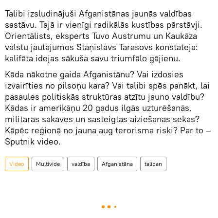
Talibi izsludinājuši Afganistānas jaunās valdības
sastāvu. Tajā ir vienīgi radikālās kustības pārstāvji.
Orientālists, eksperts Tuvo Austrumu un Kaukāza
valstu jautājumos Staņislavs Tarasovs konstatēja:
kalifāta idejas sākuša savu triumfālo gājienu.
Kāda nākotne gaida Afganistānu? Vai izdosies
izvairīties no pilsoņu kara? Vai talibi spēs panākt, lai
pasaules politiskās struktūras atzītu jauno valdību?
Kādas ir amerikāņu 20 gadus ilgās uzturēšanās,
militārās sakāves un sasteigtās aiziešanas sekas?
Kāpēc reģionā no jauna aug terorisma riski? Par to –
Sputnik video.
Video
Multivide
valdība
Afganistāna
taliban