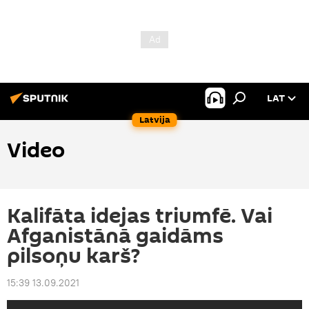
LAT
Latvija
Video
Kalifāta idejas triumfē. Vai
Afganistānā gaidāms
pilsoņu karš?
15:39 13.09.2021