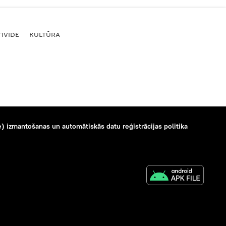
IVIDE
KULTŪRA
) izmantošanas un automātiskās datu reģistrācijas politika