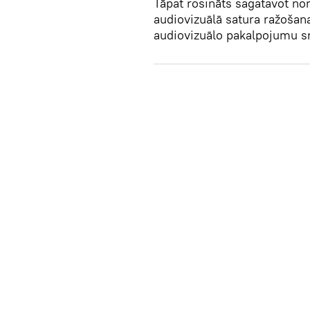
Tāpat rosināts sagatavot no
audiovizuālā satura ražoša
audiovizuālo pakalpojumu s