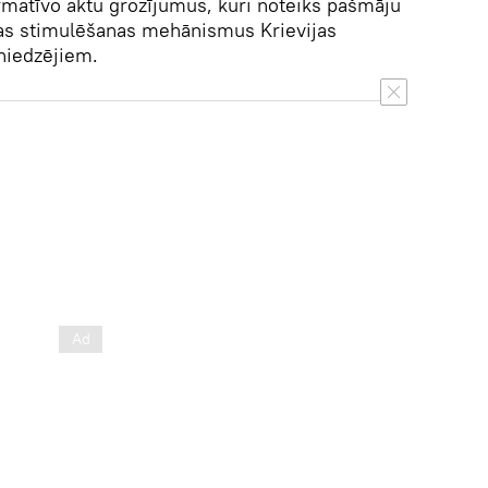
rmatīvo aktu grozījumus, kuri noteiks pašmāju
nas stimulēšanas mehānismus Krievijas
niedzējiem.