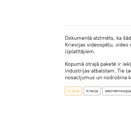
Dokumentā atzīmēts, ka šādi
Krievijas videospēļu, video 
izplatītājiem.
Kopumā otrajā paketē ir iekļ
industrijas atbalstam. Tie ļ
nosacījumus un nodrošina k
Krievijā
Krievija
datortehnoloģij