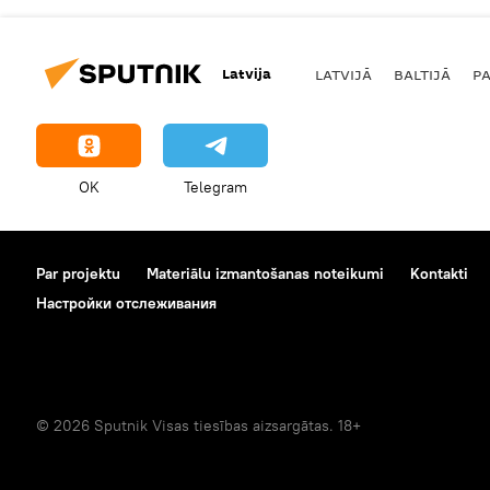
Latvija
LATVIJĀ
BALTIJĀ
P
OK
Telegram
Par projektu
Materiālu izmantošanas noteikumi
Kontakti
Настройки отслеживания
© 2026 Sputnik Visas tiesības aizsargātas. 18+