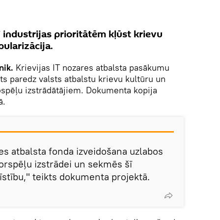
 industrijas prioritātēm kļūst krievu
ularizācija.
nik.
Krievijas IT nozares atbalsta pasākumu
ts paredz valsts atbalstu krievu kultūru un
ospēļu izstrādātājiem. Dokumenta kopija
ā.
des atbalsta fonda izveidošana uzlabos
atorspēļu izstrādei un sekmēs šī
īstību," teikts dokumenta projektā.