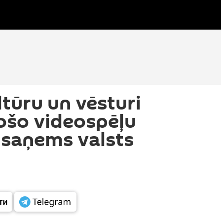
ltūru un vēsturi
ošo videospēļu
i saņems valsts