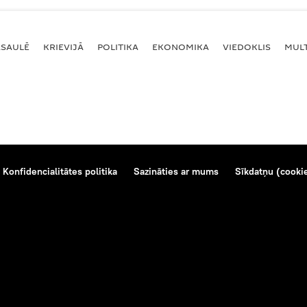
ASAULĒ
KRIEVIJĀ
POLITIKA
EKONOMIKA
VIEDOKLIS
MULT
Konfidencialitātes politika
Sazināties ar mums
Sīkdatņu (cookie