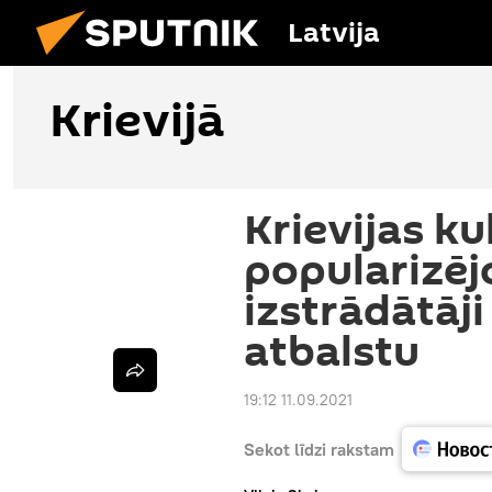
Latvija
Krievijā
Krievijas ku
popularizēj
izstrādātāj
atbalstu
19:12 11.09.2021
Sekot līdzi rakstam