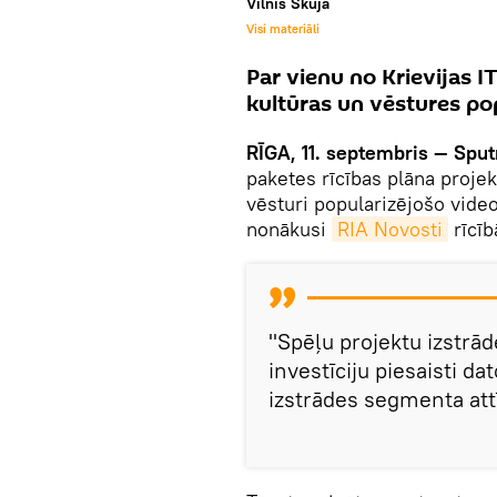
Vilnis Skuja
Visi materiāli
Par vienu no Krievijas IT
kultūras un vēstures pop
RĪGA, 11. septembris — Sput
paketes rīcības plāna projek
vēsturi popularizējošo vide
nonākusi
RIA Novosti
rīcīb
"Spēļu projektu izstrā
investīciju piesaisti d
izstrādes segmenta att