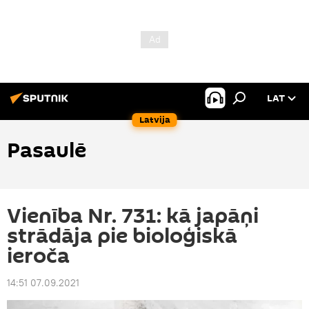
LAT
Latvija
Pasaulē
Vienība Nr. 731: kā japāņi
strādāja pie bioloģiskā
ieroča
14:51 07.09.2021