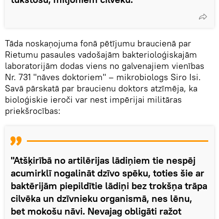
Tāda noskaņojuma fonā pētījumu braucienā par
Rietumu pasaules vadošajām bakterioloģiskajām
laboratorijām dodas viens no galvenajiem vienības
Nr. 731 "nāves doktoriem" – mikrobiologs Siro Isi.
Savā pārskatā par braucienu doktors atzīmēja, ka
bioloģiskie ieroči var nest impērijai militāras
priekšrocības:
"Atšķirībā no artilērijas lādiņiem tie nespēj
acumirklī nogalināt dzīvo spēku, toties šie ar
baktērijām piepildītie lādiņi bez trokšņa trāpa
cilvēka un dzīvnieku organismā, nes lēnu,
bet mokošu nāvi. Nevajag obligāti ražot