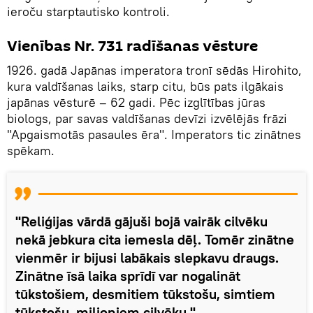
ieroču starptautisko kontroli.
Vienības Nr. 731 radīšanas vēsture
1926. gadā Japānas imperatora tronī sēdās Hirohito,
kura valdīšanas laiks, starp citu, būs pats ilgākais
japānas vēsturē – 62 gadi. Pēc izglītības jūras
biologs, par savas valdīšanas devīzi izvēlējās frāzi
"Apgaismotās pasaules ēra". Imperators tic zinātnes
spēkam.
"Reliģijas vārdā gājuši bojā vairāk cilvēku
nekā jebkura cita iemesla dēļ. Tomēr zinātne
vienmēr ir bijusi labākais slepkavu draugs.
Zinātne īsā laika sprīdī var nogalināt
tūkstošiem, desmitiem tūkstošu, simtiem
tūkstošu, miljoniem cilvēku."