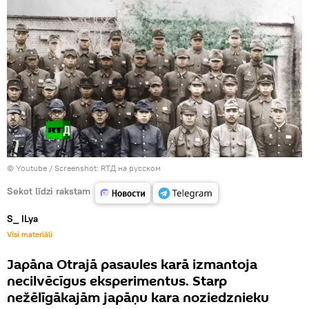
© Youtube /
Screenshot: RTД на русском
Sekot līdzi rakstam
S_ ILya
Visi materiāli
Japāna Otrajā pasaules karā izmantoja
necilvēcīgus eksperimentus. Starp
nežēlīgākajām japāņu kara noziedznieku