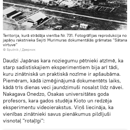
Teritorija, kurā strādāja vienība Nr. 731. Fotogrāfijas reprodukcija no
japāņu rakstnieka Sejiti Murimuras dokumentālās grāmatas "Sātana
virtuve"
© Sputnik / Дверник
Daudzi Japānas kara noziegumu pētnieki atzīmē, ka
starp sadistiskajiem eksperimentiem bija arī tādi,
kuru zinātniskā un praktiskā nozīme ir apšaubāma.
Piemēram, kādā izmēģinājumā dokumentēts laiks,
kādā trīs dienas veci jaundzimuši nosalst līdz nāvei.
Nakagava Onedzo, Osakas universitātes goda
profesors, kara gados studēja Kioto un redzēja
eksperimentu videoierakstus. Viņš liecināja, ka
vienības zinātnieki savus pienākumus pildījuši
visnotaļ "rotaļīgi":