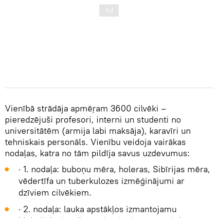
Vienībā strādāja apmēŗam 3600 cilvēki –
pieredzējuši profesori, interni un studenti no
universitātēm (armija labi maksāja), karavīri un
tehniskais personāls. Vienību veidoja vairākas
nodaļas, katra no tām pildīja savus uzdevumus:
· 1. nodaļa: buboņu mēra, holeras, Sibīrijas mēra,
vēdertīfa un tuberkulozes izmēģinājumi ar
dzīviem cilvēkiem.
· 2. nodaļa: lauka apstākļos izmantojamu