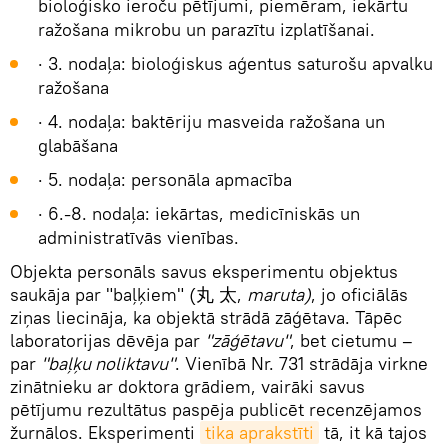
bioloģisko ieroču pētījumi, piemēram, iekārtu
ražošana mikrobu un parazītu izplatīšanai.
· 3. nodaļa: bioloģiskus aģentus saturošu apvalku
ražošana
· 4. nodaļa: baktēriju masveida ražošana un
glabāšana
· 5. nodaļa: personāla apmacība
· 6.-8. nodaļa: iekārtas, medicīniskās un
administratīvās vienības.
Objekta personāls savus eksperimentu objektus
saukāja par "baļķiem" (丸 太,
maruta)
, jo oficiālās
ziņas liecināja, ka objektā strādā zāģētava. Tāpēc
laboratorijas dēvēja par
"zāģētavu"
, bet cietumu –
par
"baļķu noliktavu"
. Vienībā Nr. 731 strādāja virkne
zinātnieku ar doktora grādiem, vairāki savus
pētījumu rezultātus paspēja publicēt recenzējamos
žurnālos. Eksperimenti
tika aprakstīti
tā, it kā tajos