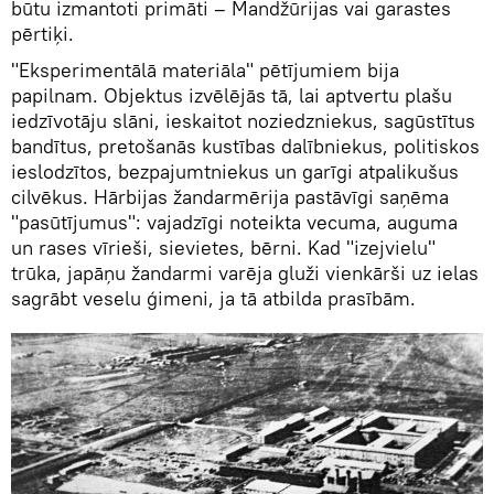
būtu izmantoti primāti – Mandžūrijas vai garastes
pērtiķi.
"Eksperimentālā materiāla" pētījumiem bija
papilnam. Objektus izvēlējās tā, lai aptvertu plašu
iedzīvotāju slāni, ieskaitot noziedzniekus, sagūstītus
bandītus, pretošanās kustības dalībniekus, politiskos
ieslodzītos, bezpajumtniekus un garīgi atpalikušus
cilvēkus. Hārbijas žandarmērija pastāvīgi saņēma
"pasūtījumus": vajadzīgi noteikta vecuma, auguma
un rases vīrieši, sievietes, bērni. Kad "izejvielu"
trūka, japāņu žandarmi varēja gluži vienkārši uz ielas
sagrābt veselu ģimeni, ja tā atbilda prasībām.