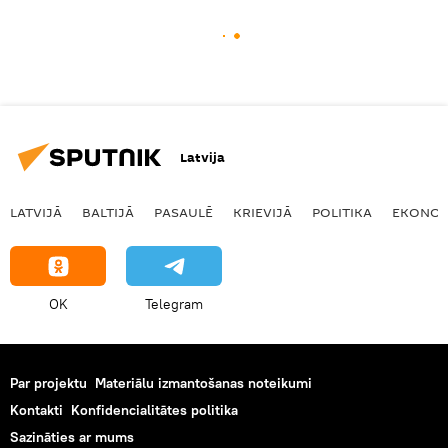
Latvija
LATVIJĀ
BALTIJĀ
PASAULĒ
KRIEVIJĀ
POLITIKA
EKONOM
OK
Telegram
Par projektu
Materiālu izmantošanas noteikumi
Kontakti
Konfidencialitātes politika
Sazināties ar mums