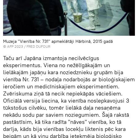
Muzeja "Vienība Nr. 731" apmeklētāji Hārbinā, 2015 gadā
© AFP 2023 / FRED DUFOUR
Taču arī Japāna izmantoja necilvēcīgus
eksperimentus. Viena no nežēlīgākajām un
lielākajām japāņu kara noziedznieku grupām bija
vienība Nr. 731 – nodaļa nodarbojās ar bioloģiskajiem
ieročiem un medicīniskajiem eksperimentiem.
Zvēriskuma ziņā tā necik nepiekāpās vāciešiem.
Oficiālā versija liecina, ka vienība noslepkavojusi 3
tūkstošus cilvēku, tomēr lielākā daļa nesaņēma
nekādu sodu par saviem noziegumiem. Šajā rakstā
pastāstīsim, kā tika radīta "nāves" vienība, ko tā
darīja, kāds bija vienības locekļu liktenis pēc kara
beigām un kā viņu darbība ietekmēja bioloģisko