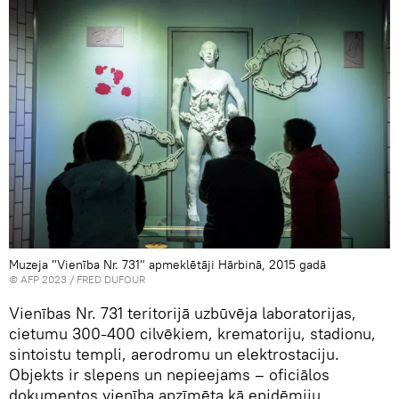
Muzeja "Vienība Nr. 731" apmeklētāji Hārbinā, 2015 gadā
© AFP 2023 / FRED DUFOUR
Vienības Nr. 731 teritorijā uzbūvēja laboratorijas,
cietumu 300-400 cilvēkiem, krematoriju, stadionu,
sintoistu templi, aerodromu un elektrostaciju.
Objekts ir slepens un nepieejams – oficiālos
dokumentos vienība apzīmēta kā epidēmiju