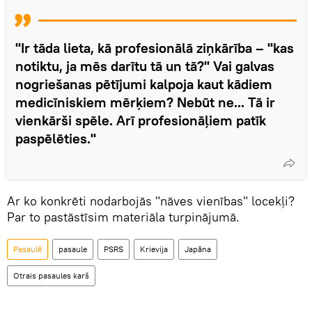
"Ir tāda lieta, kā profesionālā ziņkārība – "kas
notiktu, ja mēs darītu tā un tā?" Vai galvas
nogriešanas pētījumi kalpoja kaut kādiem
medicīniskiem mērķiem? Nebūt ne... Tā ir
vienkārši spēle. Arī profesionāļiem patīk
paspēlēties."
Ar ko konkrēti nodarbojās "nāves vienības" locekļi?
Par to pastāstīsim materiāla turpinājumā.
Pasaulē
pasaule
PSRS
Krievija
Japāna
Otrais pasaules karš