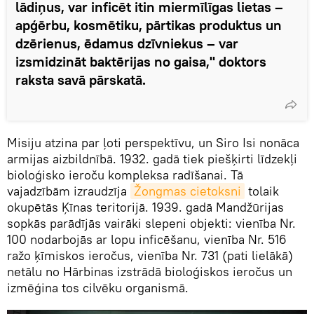
lādiņus, var inficēt itin miermīlīgas lietas –
apģērbu, kosmētiku, pārtikas produktus un
dzērienus, ēdamus dzīvniekus – var
izsmidzināt baktērijas no gaisa," doktors
raksta savā pārskatā.
Misiju atzina par ļoti perspektīvu, un Siro Isi nonāca
armijas aizbildnībā. 1932. gadā tiek piešķirti līdzekļi
bioloģisko ieroču kompleksa radīšanai. Tā
vajadzībām izraudzīja
Žongmas cietoksni
tolaik
okupētās Ķīnas teritorijā. 1939. gadā Mandžūrijas
sopkās parādījās vairāki slepeni objekti: vienība Nr.
100 nodarbojās ar lopu inficēšanu, vienība Nr. 516
ražo ķīmiskos ieročus, vienība Nr. 731 (pati lielākā)
netālu no Hārbinas izstrādā bioloģiskos ieročus un
izmēģina tos cilvēku organismā.