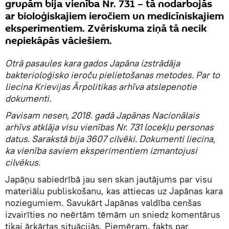
grupām bija vienība Nr. 731 – tā nodarbojās
ar bioloģiskajiem ieročiem un medicīniskajiem
eksperimentiem. Zvēriskuma ziņā tā necik
nepiekāpās vāciešiem.
Otrā pasaules kara gados Japāna izstrādāja
bakterioloģisko ieroču pielietošanas metodes. Par to
liecina Krievijas Ārpolitikas arhīva atslepenotie
dokumenti.
Pavisam nesen, 2018. gadā Japānas Nacionālais
arhīvs atklāja visu vienības Nr. 731 locekļu personas
datus. Sarakstā bija 3607 cilvēki. Dokumenti liecina,
ka vienība saviem eksperimentiem izmantojusi
cilvēkus.
Japāņu sabiedrībā jau sen skan jautājums par visu
materiālu publiskošanu, kas attiecas uz Japānas kara
noziegumiem. Savukārt Japānas valdība cenšas
izvairīties no neērtām tēmām un sniedz komentārus
tikai ārkārtas situācijās. Piemēram, fakts par