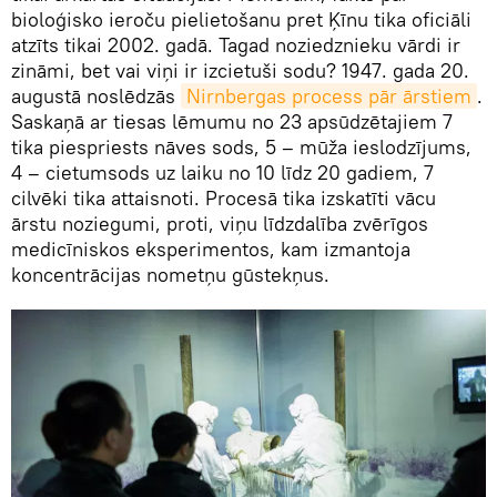
bioloģisko ieroču pielietošanu pret Ķīnu tika oficiāli
atzīts tikai 2002. gadā. Tagad noziedznieku vārdi ir
zināmi, bet vai viņi ir izcietuši sodu? 1947. gada 20.
augustā noslēdzās
Nirnbergas process pār ārstiem
.
Saskaņā ar tiesas lēmumu no 23 apsūdzētajiem 7
tika piespriests nāves sods, 5 – mūža ieslodzījums,
4 – cietumsods uz laiku no 10 līdz 20 gadiem, 7
cilvēki tika attaisnoti. Procesā tika izskatīti vācu
ārstu noziegumi, proti, viņu līdzdalība zvērīgos
medicīniskos eksperimentos, kam izmantoja
koncentrācijas nometņu gūstekņus.