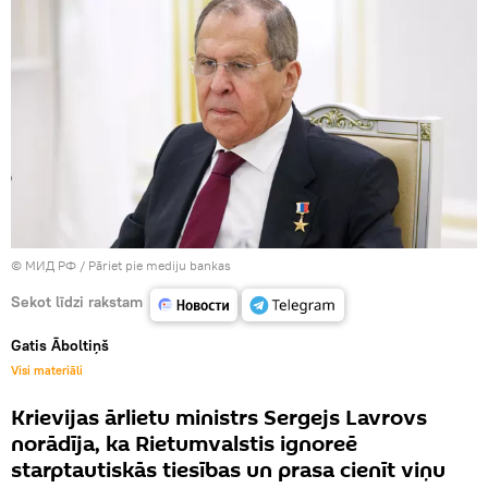
© МИД РФ
/
Pāriet pie mediju bankas
Sekot līdzi rakstam
Gatis Āboltiņš
Visi materiāli
Krievijas ārlietu ministrs Sergejs Lavrovs
norādīja, ka Rietumvalstis ignoreē
starptautiskās tiesības un prasa cienīt viņu