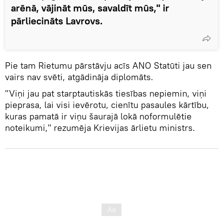
arēnā, vājināt mūs, savaldīt mūs," ir
pārliecināts Lavrovs.
Pie tam Rietumu pārstāvju acīs ANO Statūti jau sen
vairs nav svēti, atgādināja diplomāts.
"Viņi jau pat starptautiskās tiesības nepiemin, viņi
pieprasa, lai visi ievērotu, cienītu pasaules kārtību,
kuras pamatā ir viņu šaurajā lokā noformulētie
noteikumi," rezumēja Krievijas ārlietu ministrs.