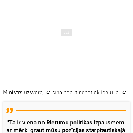
Ministrs uzsvēra, ka cīņā nebūt nenotiek ideju laukā.
"Tā ir viena no Rietumu politikas izpausmēm
ar mērķi graut mūsu pozīcijas starptautiskajā