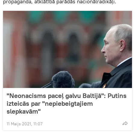
propaganda, atklātībā parādās nacionālradikāļi.
"Neonacisms paceļ galvu Baltijā": Putins
izteicās par "nepiebeigtajiem
slepkavām"
11 Maijs 2021, 11:07