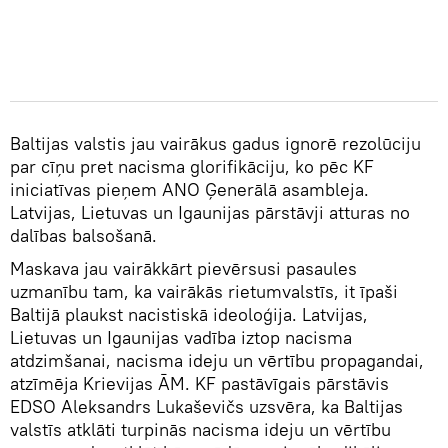
Baltijas valstis jau vairākus gadus ignorē rezolūciju
par cīņu pret nacisma glorifikāciju, ko pēc KF
iniciatīvas pieņem ANO Ģenerālā asambleja.
Latvijas, Lietuvas un Igaunijas pārstāvji atturas no
dalības balsošanā.
Maskava jau vairākkārt pievērsusi pasaules
uzmanību tam, ka vairākās rietumvalstīs, it īpaši
Baltijā plaukst nacistiskā ideoloģija. Latvijas,
Lietuvas un Igaunijas vadība iztop nacisma
atdzimšanai, nacisma ideju un vērtību propagandai,
atzīmēja Krievijas ĀM. KF pastāvīgais pārstāvis
EDSO Aleksandrs Lukaševičs uzsvēra, ka Baltijas
valstīs atklāti turpinās nacisma ideju un vērtību