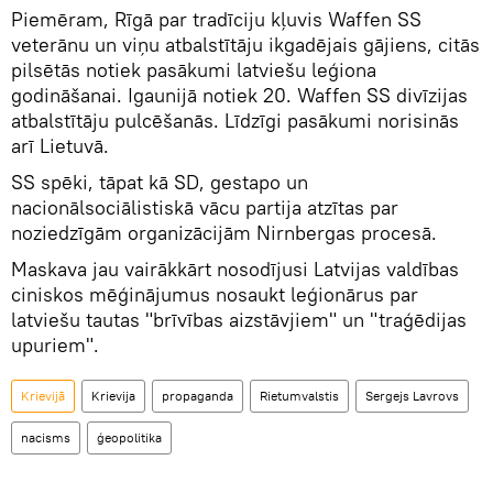
Piemēram, Rīgā par tradīciju kļuvis Waffen SS
veterānu un viņu atbalstītāju ikgadējais gājiens, citās
pilsētās notiek pasākumi latviešu leģiona
godināšanai. Igaunijā notiek 20. Waffen SS divīzijas
atbalstītāju pulcēšanās. Līdzīgi pasākumi norisinās
arī Lietuvā.
SS spēki, tāpat kā SD, gestapo un
nacionālsociālistiskā vācu partija atzītas par
noziedzīgām organizācijām Nirnbergas procesā.
Maskava jau vairākkārt nosodījusi Latvijas valdības
ciniskos mēģinājumus nosaukt leģionārus par
latviešu tautas "brīvības aizstāvjiem" un "traģēdijas
upuriem".
Krievijā
Krievija
propaganda
Rietumvalstis
Sergejs Lavrovs
nacisms
ģeopolitika