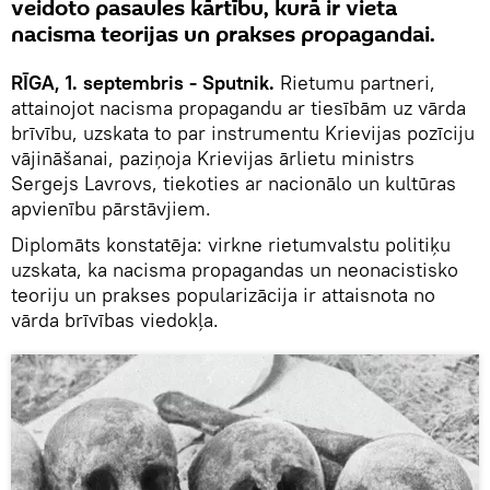
veidoto pasaules kārtību, kurā ir vieta
nacisma teorijas un prakses propagandai.
RĪGA, 1. septembris - Sputnik.
Rietumu partneri,
attainojot nacisma propagandu ar tiesībām uz vārda
brīvību, uzskata to par instrumentu Krievijas pozīciju
vājināšanai, paziņoja
Krievijas ārlietu ministrs
Sergejs Lavrovs, tiekoties ar nacionālo un kultūras
apvienību pārstāvjiem.
Diplomāts konstatēja: virkne rietumvalstu politiķu
uzskata, ka nacisma propagandas un neonacistisko
teoriju un prakses popularizācija ir attaisnota no
vārda brīvības viedokļa.