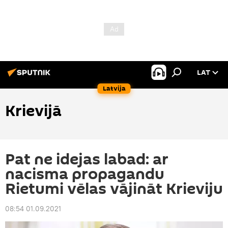
LAT
Latvija
Krievijā
Pat ne idejas labad: ar
nacisma propagandu
Rietumi vēlas vājināt Krieviju
08:54 01.09.2021