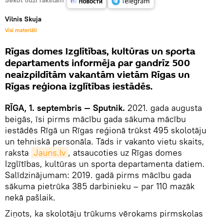
Vilnis Skuja
Visi materiāli
Rīgas domes Izglītības, kultūras un sporta
departaments informēja par gandrīz 500
neaizpildītām vakantām vietām Rīgas un
Rīgas reģiona izglītības iestādēs.
RĪGA, 1. septembris — Sputnik.
2021. gada augusta
beigās, īsi pirms mācību gada sākuma mācību
iestādēs Rīgā un Rīgas reģionā trūkst 495 skolotāju
un tehniskā personāla. Tāds ir vakanto vietu skaits,
raksta
Jauns.lv
, atsaucoties uz Rīgas domes
Izglītības, kultūras un sporta departamenta datiem.
Salīdzinājumam: 2019. gadā pirms mācību gada
sākuma pietrūka 385 darbinieku – par 110 mazāk
nekā pašlaik.
Ziņots, ka skolotāju trūkums vērokams pirmskolas