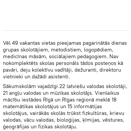
Vēl 49 vakantas vietas pieejamas pagarinātās dienas
grupas skolotājiem, metodistiem, logopēdiem,
medicīnas māsām, sociālajiem pedagogiem. Nav
nokomplektēts skolas personāls tādos posteņos kā
pavāri, deju kolektīvu vadītāji, dežuranti, direktoru
vietnieki un dažādi asistenti.
Sākumskolām vajadzīgi 22 latviešu valodas skolotāji,
21 angļu valodas un mūzikas skolotājs. Vienlaikus
mācību iestādes Rīgā un Rīgas reģionā meklē 18
matemātikas skolotājus un 15 informātijas
skolotājus, vairākās skolās trūkst fizkultūras, krievu
valodas, vācu valodas, bioloģijas, ķīmijas, vēstures,
ģeogrāfijas un fizikas skolotāju.