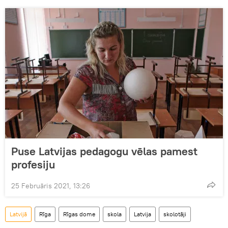
Puse Latvijas pedagogu vēlas pamest
profesiju
25 Februāris 2021, 13:26
Latvijā
Rīga
Rīgas dome
skola
Latvija
skolotāji