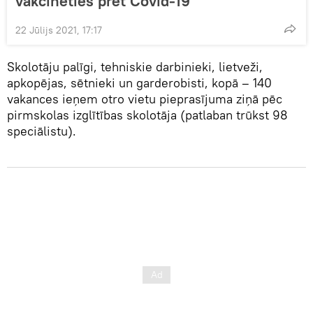
vakcinēties pret Covid-19
22 Jūlijs 2021, 17:17
Skolotāju palīgi, tehniskie darbinieki, lietveži,
apkopējas, sētnieki un garderobisti, kopā – 140
vakances ieņem otro vietu pieprasījuma ziņā pēc
pirmskolas izglītības skolotāja (patlaban trūkst 98
speciālistu).