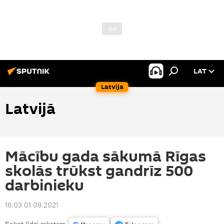
LAT
Latvija
Latvijā
Mācību gada sākumā Rīgas
skolās trūkst gandrīz 500
darbinieku
16:03 01.09.2021
Sekot līdzi rakstam