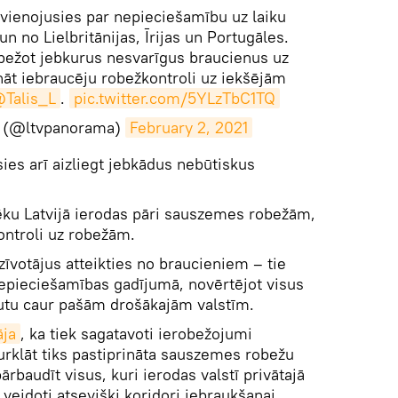
i vienojusies par nepieciešamību uz laiku
un no Lielbritānijas, Īrijas un Portugāles.
bežot jebkurus nesvarīgus braucienus uz
āt iebraucēju robežkontroli uz iekšējām
Talis_L
.
pic.twitter.com/5YLzTbC1TQ
 (@ltvpanorama)
February 2, 2021
sies arī aizliegt jebkādus nebūtiskus
ēku Latvijā ierodas pāri sauszemes robežām,
ontroli uz robežām.
dzīvotājus atteikties no braucieniem – tie
 nepieciešamības gadījumā, novērtējot visus
rutu caur pašām drošākajām valstīm.
āja
, ka tiek sagatavoti ierobežojumi
rklāt tiks pastiprināta sauszemes robežu
ārbaudīt visus, kuri ierodas valstī privātajā
veidoti atsevišķi koridori iebraukšanai.