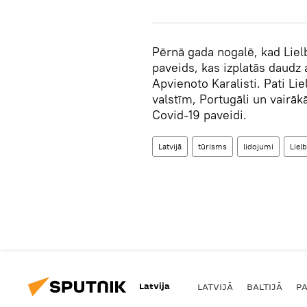
Pērnā gada nogalē, kad Lielb
paveids, kas izplatās daudz 
Apvienoto Karalisti. Pati Li
valstīm, Portugāli un vairāk
Covid-19 paveidi.
Latvijā
tūrisms
lidojumi
Lielb
Latvija
LATVIJĀ
BALTIJĀ
P