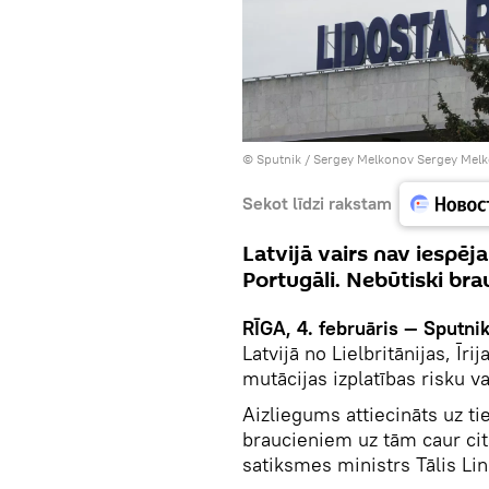
© Sputnik / Sergey Melkonov Sergey Mel
Sekot līdzi rakstam
Latvijā vairs nav iespēja
Portugāli. Nebūtiski brau
RĪGA, 4. februāris — Sputni
Latvijā no Lielbritānijas, Īr
mutācijas izplatības risku v
Aizliegums attiecināts uz t
braucieniem uz tām caur cit
satiksmes ministrs Tālis Lin