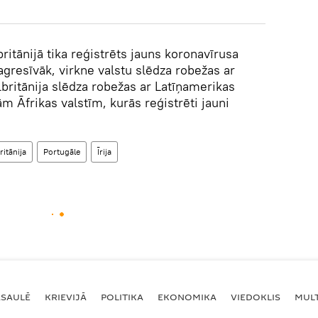
ritānijā tika reģistrēts jauns koronavīrusa
agresīvāk, virkne valstu slēdza robežas ar
elbritānija slēdza robežas ar Latīņamerikas
ām Āfrikas valstīm, kurās reģistrēti jauni
ritānija
Portugāle
Īrija
ASAULĒ
KRIEVIJĀ
POLITIKA
EKONOMIKA
VIEDOKLIS
MULT