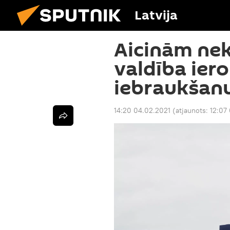
Latvija
Aicinām nek
valdība ier
iebraukšan
14:20 04.02.2021
(atjaunots:
12:07