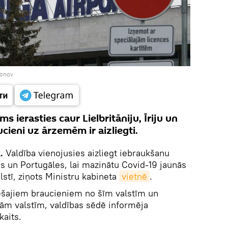
konov
ms ierasties caur Lielbritāniju, Īriju un
cieni uz ārzemēm ir aizliegti.
k.
Valdība vienojusies aizliegt iebraukšanu
ijas un Portugāles, lai mazinātu Covid-19 jaunās
alstī, ziņots Ministru kabineta
vietnē
.
iešajiem braucieniem no šīm valstīm un
ām valstīm, valdības sēdē informēja
kaits.