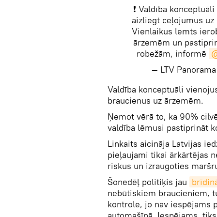
❗️ Valdība konceptuāl
aizliegt ceļojumus uz 
Vienlaikus lemts iero
ārzemēm un pastiprin
robežām, informē
@
— LTV Panorama
​Valdība konceptuāli vienoju
braucienus uz ārzemēm.
Ņemot vērā to, ka 90% cilv
valdība lēmusi pastiprināt k
Linkaits aicināja Latvijas ie
pieļaujami tikai ārkārtējas
riskus un izraugoties marš
Šonedēļ politiķis jau
brīdin
nebūtiskiem braucieniem, tu
kontrole, jo nav iespējams p
automašīnā. Iespējams, tiks 