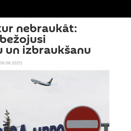
ur nebraukāt:
obežojusi
u un izbraukšanu
 06.06.2021
)