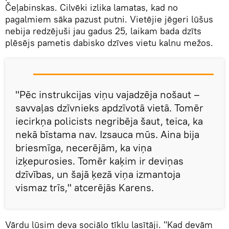
Čeļabinskas. Cilvēki izlika lamatas, kad no
pagalmiem sāka pazust putni. Vietējie jēgeri lūšus
nebija redzējuši jau gadus 25, laikam bada dzīts
plēsējs pametis dabisko dzīves vietu kalnu mežos.
"Pēc instrukcijas viņu vajadzēja nošaut –
savvaļas dzīvnieks apdzīvotā vietā. Tomēr
iecirkņa policists negribēja šaut, teica, ka
nekā bīstama nav. Izsauca mūs. Aina bija
briesmīga, necerējām, ka viņa
izķepurosies. Tomēr kaķim ir deviņas
dzīvības, un šajā ķezā viņa izmantoja
vismaz trīs," atcerējās Karens.
Vārdu lūsim deva sociālo tīklu lasītāji. "Kad devām