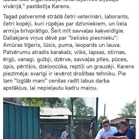
vivārijā," pastāstīja Karens.
Tagad patversmē strādā četri veterināri, laborants,
četri kopēji, kuri rūpējas par dzīvniekiem, un liela
armija brīvprātīgo. Šeit mīt savvaļas kaķveidīgie.
Dallakjans viņus dēvē par "lielisko piecnieku":
Amūras tīģeris, lūsis, puma, leopards un lauva.
Patvērumu atradis karakals, vilks, lapsas, stirnas,
ērgļi, vanagi, gulbji, dzērve, savvaļas pīles, pūces,
ūpis, pērtiķis, dzeloņcūka, reptiļi un grauzēji. Karens
piezīmēja: svarīgi ir ievērot drošības tehniku. Pie
tam "Izglāb mani" cenšas radīt labus darba
apstākļus, lai nepieļautu kadru maiņu.