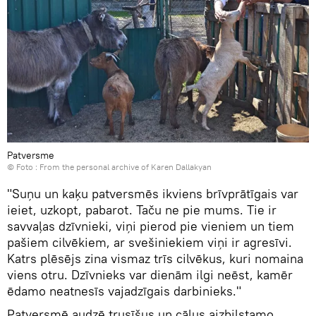
Patversme
© Foto : From the personal archive of Karen Dallakyan
"Suņu un kaķu patversmēs ikviens brīvprātīgais var
ieiet, uzkopt, pabarot. Taču ne pie mums. Tie ir
savvaļas dzīvnieki, viņi pierod pie vieniem un tiem
pašiem cilvēkiem, ar svešiniekiem viņi ir agresīvi.
Katrs plēsējs zina vismaz trīs cilvēkus, kuri nomaina
viens otru. Dzīvnieks var dienām ilgi neēst, kamēr
ēdamo neatnesīs vajadzīgais darbinieks."
Patversmē audzē trusīšus un cāļus aizbilstamo