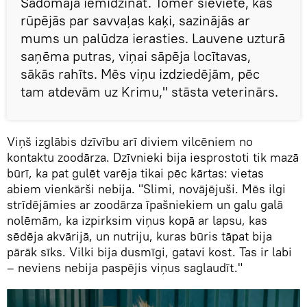
Sadomāja iemidzināt. Tomēr sieviete, kas
rūpējās par savvaļas kaķi, sazinājās ar
mums un palūdza ierasties. Lauvene uzturā
saņēma putras, viņai sāpēja locītavas,
sākās rahīts. Mēs viņu izdziedējām, pēc
tam atdevām uz Krimu," stāsta veterinārs.
Viņš izglābis dzīvību arī diviem vilcēniem no
kontaktu zoodārza. Dzīvnieki bija iesprostoti tik mazā
būrī, ka pat gulēt varēja tikai pēc kārtas: vietas
abiem vienkārši nebija. "Slimi, novājējuši. Mēs ilgi
strīdējāmies ar zoodārza īpašniekiem un galu galā
nolēmām, ka izpirksim viņus kopā ar lapsu, kas
sēdēja akvārijā, un nutriju, kuras būris tāpat bija
pārāk sīks. Vilki bija dusmīgi, gatavi kost. Tas ir labi
– neviens nebija paspējis viņus saglaudīt."