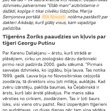
dzīvnieku patversmes "Glāb mani" aizbilstamie ir
dažādi, kopīga ir tikai cilvēku līdzjūtība. Marija
Semjonova portālā
RIA Novosti
nolēma pastāstīt par
dakteri Aikāsāp, kurš glābj visus, kam vajadzīga
palīdzība.
Tīģerēns Žoriks paaudzies un kļuvis par
tīģeri Georgu Putinu
Par Karenu Dallakjanu – ārstu, kurš strādā ar
plēsējiem, cirku un zooloģisko dārzu darbinieki
pirmo reizi padzirda 2000. gadu sākumā. "Pirmais
savvaļas dzīvnieks, ko izglābu, bija lauva. Tas notika
1999. gadā. Lauva bija no Novosibirskas ceļojošā
zoodārza, tā direktors viņu ļoti mīlēja, auklējās. Kad
zvēru izārstēju, paklīda baumas, ka Čeļabinskā ir
ārsts, kurš labi ārstē plēsējus. Pie manis sāka
vērsties no cirkiem, zoodārziem. Tas ir ļoti šaurs
loks, visi viens otru pazīst. Reiz izoperējām tīģerieni
no audzētavas, un divas dienas pēc tam viņa sēdēja