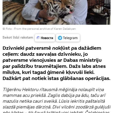
© Foto : From the personal archive of Karen Dallakyan
Sekot līdzi rakstam
Dzīvnieki patversmē nokļūst pa dažādiem
ceļiem: daudz savvaļas dzīvnieku, jo
patversme vienojusies ar Dabas ministriju
par palīdzību traumētajiem. Dažs labs atnes
mīluļus, kuri tagad ģimenē kļuvuši lieki.
Dažkārt pat notiek īstas glābšanas operācijas.
Tīģerēnu Hektoru rītausmā mēģināja nolaupīt viņa
mammas acu priekšā. Zaglis dabūja pa ādu, taču arī
mazulis netika cauri sveikā. Lūsis iekritis paštaisītā
slazdā piemājas dārziņā. Divi vilcēni zoodārzā gulējuši
pēc kārtas – tik šaurā krātiņā viņi iebāzti. Čeļabinskas