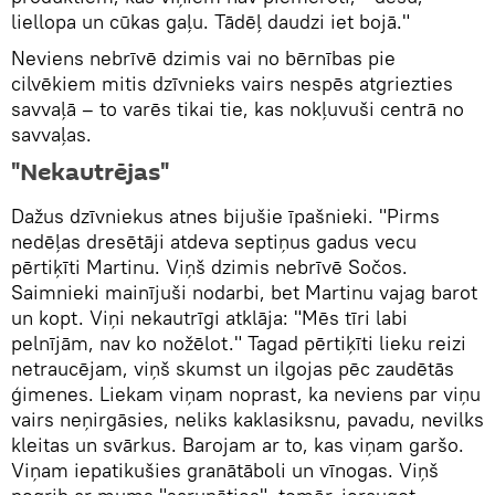
liellopa un cūkas gaļu. Tādēļ daudzi iet bojā."
Neviens nebrīvē dzimis vai no bērnības pie
cilvēkiem mitis dzīvnieks vairs nespēs atgriezties
savvaļā – to varēs tikai tie, kas nokļuvuši centrā no
savvaļas.
"Nekautrējas"
Dažus dzīvniekus atnes bijušie īpašnieki. "Pirms
nedēļas dresētāji atdeva septiņus gadus vecu
pērtiķīti Martinu. Viņš dzimis nebrīvē Sočos.
Saimnieki mainījuši nodarbi, bet Martinu vajag barot
un kopt. Viņi nekautrīgi atklāja: "Mēs tīri labi
pelnījām, nav ko nožēlot." Tagad pērtiķīti lieku reizi
netraucējam, viņš skumst un ilgojas pēc zaudētās
ģimenes. Liekam viņam noprast, ka neviens par viņu
vairs neņirgāsies, neliks kaklasiksnu, pavadu, nevilks
kleitas un svārkus. Barojam ar to, kas viņam garšo.
Viņam iepatikušies granātāboli un vīnogas. Viņš