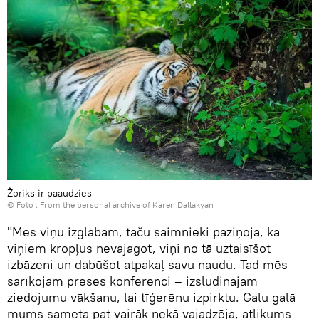
Žoriks ir paaudzies
© Foto : From the personal archive of Karen Dallakyan
"Mēs viņu izglābām, taču saimnieki paziņoja, ka
viņiem kropļus nevajagot, viņi no tā uztaisīšot
izbāzeni un dabūšot atpakaļ savu naudu. Tad mēs
sarīkojām preses konferenci – izsludinājām
ziedojumu vākšanu, lai tīģerēnu izpirktu. Galu galā
mums sameta pat vairāk nekā vajadzēja, atlikums