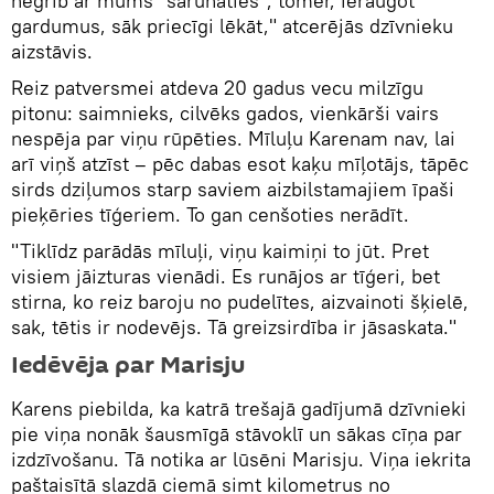
negrib ar mums "sarunāties", tomēr, ieraugot
gardumus, sāk priecīgi lēkāt," atcerējās dzīvnieku
aizstāvis.
Reiz patversmei atdeva 20 gadus vecu milzīgu
pitonu: saimnieks, cilvēks gados, vienkārši vairs
nespēja par viņu rūpēties. Mīluļu Karenam nav, lai
arī viņš atzīst – pēc dabas esot kaķu mīļotājs, tāpēc
sirds dziļumos starp saviem aizbilstamajiem īpaši
pieķēries tīģeriem. To gan cenšoties nerādīt.
"Tiklīdz parādās mīluļi, viņu kaimiņi to jūt. Pret
visiem jāizturas vienādi. Es runājos ar tīģeri, bet
stirna, ko reiz baroju no pudelītes, aizvainoti šķielē,
sak, tētis ir nodevējs. Tā greizsirdība ir jāsaskata."
Iedēvēja par Marisju
Karens piebilda, ka katrā trešajā gadījumā dzīvnieki
pie viņa nonāk šausmīgā stāvoklī un sākas cīņa par
izdzīvošanu. Tā notika ar lūsēni Marisju. Viņa iekrita
paštaisītā slazdā ciemā simt kilometrus no