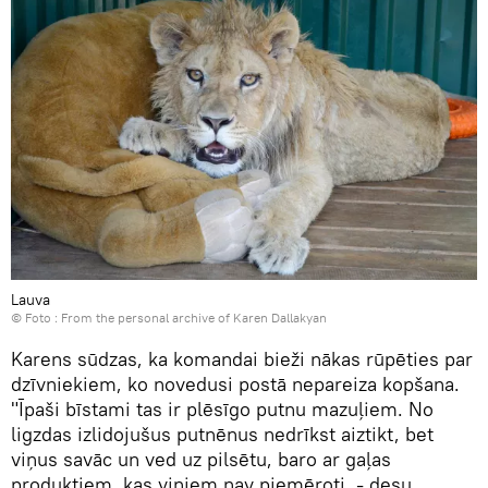
Lauva
© Foto : From the personal archive of Karen Dallakyan
Karens sūdzas, ka komandai bieži nākas rūpēties par
dzīvniekiem, ko novedusi postā nepareiza kopšana.
"Īpaši bīstami tas ir plēsīgo putnu mazuļiem. No
ligzdas izlidojušus putnēnus nedrīkst aiztikt, bet
viņus savāc un ved uz pilsētu, baro ar gaļas
produktiem, kas viņiem nav piemēroti, - desu,