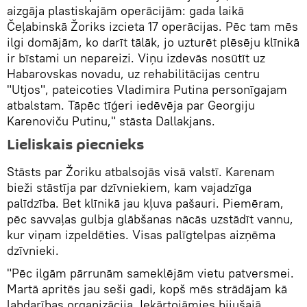
aizgāja plastiskajām operācijām: gada laikā
Čeļabinskā Žoriks izcieta 17 operācijas. Pēc tam mēs
ilgi domājām, ko darīt tālāk, jo uzturēt plēsēju klīnikā
ir bīstami un nepareizi. Viņu izdevās nosūtīt uz
Habarovskas novadu, uz rehabilitācijas centru
"Utjos", pateicoties Vladimira Putina personīgajam
atbalstam. Tāpēc tīģeri iedēvēja par Georgiju
Karenoviču Putinu," stāsta Dallakjans.
Lieliskais piecnieks
Stāsts par Žoriku atbalsojās visā valstī. Karenam
bieži stāstīja par dzīvniekiem, kam vajadzīga
palīdzība. Bet klīnikā jau kļuva pašauri. Piemēram,
pēc savvaļas gulbja glābšanas nācās uzstādīt vannu,
kur viņam izpeldēties. Visas palīgtelpas aizņēma
dzīvnieki.
"Pēc ilgām pārrunām sameklējām vietu patversmei.
Martā apritēs jau seši gadi, kopš mēs strādājam kā
labdarības organizācija. Iekārtojāmies bijušajā