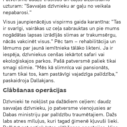
uzturam: "Savvaļas dzīvnieku ar gaļu no veikala
nepabarosi."
Visus jaunpienācējus vispirms gaida karantīna: "Tas
ir svarīgi, vairākas uz ceļa sabrauktas un pie mums
nogādātas lapsas izrādījās slimas ar trakumsērgu,
nācās vakcinēt visus." Pēc tam – rehabilitācija un
lēmums par jaunā iemītnieka tālāko likteni. Ja ir
iespēja, dzīvniekus cenšas iekārtot safari vai
ekoloģiskajos parkos. Pašā patversmē paliek tikai
smagi slimie. "Mēs kā slimnīca vai pansionāts,
turam tikai tos, kam pastāvīgi vajadzīga palīdzība,"
paskaidroja Dallakjans.
Glābšanas operācijas
Dzīvnieki te nokļūst pa dažādiem ceļiem: daudz
savvaļas dzīvnieku, jo patversme vienojusies ar
Dabas ministriju par palīdzību traumētajiem. Dažs
labs atnes mīluļus, kuri tagad ģimenē kļuvuši lieki.