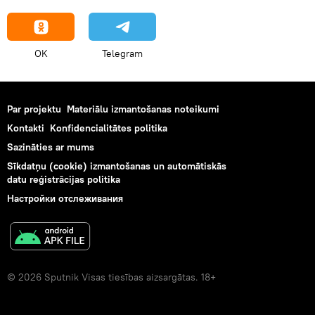
OK
Telegram
Par projektu
Materiālu izmantošanas noteikumi
Kontakti
Konfidencialitātes politika
Sazināties ar mums
Sīkdatņu (cookie) izmantošanas un automātiskās
datu reģistrācijas politika
Настройки отслеживания
© 2026 Sputnik Visas tiesības aizsargātas. 18+