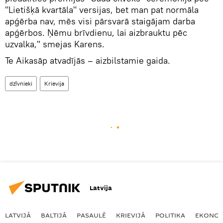
"Lietišķā kvartāla" versijas, bet man pat normāla
apģērba nav, mēs visi pārsvarā staigājam darba
apģērbos. Ņēmu brīvdienu, lai aizbrauktu pēc
uzvalka," smejas Karens.
Te Aikasāp atvadījās – aizbilstamie gaida.
dzīvnieki
Krievija
Latvija
LATVIJĀ
BALTIJĀ
PASAULĒ
KRIEVIJĀ
POLITIKA
EKONOM