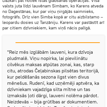
Dažkārt pat notiek īstas glābšanas operācijas. Visa
valsts juta līdzi lauvēnam Simbam, ko Karens atveda
no Dagestānas, kur par viņu ņirgājās saimnieks,
fotogrāfs. Drīz vien Simba kopā ar citu aizbilstamo –
leopardu dosies uz Tanzāniju. Karens var pastāstīt arī
par citiem dzīvniekiem, kam viņš nācis palīgā.
"Reiz mēs izglābām lauveni, kura dzīvoja
pludmalē. Viņu nopirka, lai pievilinātu
cilvēkus maksas atpūtas zonai, kas, starp
citu, atrodas Čeļabinskas pilsētas teritorijā,
kur peldēšanās sezona ilgst vien divus
mēnešus. Rudenī, kad uzņēmēji aptvēra, ka
dzīvniekam vajadzīga silta mītne un tas
izmaksās ļoti dārgi, lauveni nolēma pārdot.
Neizdevās – bija grūtības ar dokumentiem.