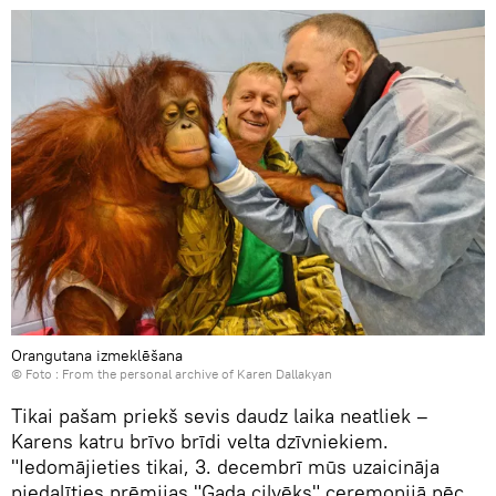
Orangutana izmeklēšana
© Foto : From the personal archive of Karen Dallakyan
Tikai pašam priekš sevis daudz laika neatliek –
Karens katru brīvo brīdi velta dzīvniekiem.
"Iedomājieties tikai, 3. decembrī mūs uzaicināja
piedalīties prēmijas "Gada cilvēks" ceremonijā pēc