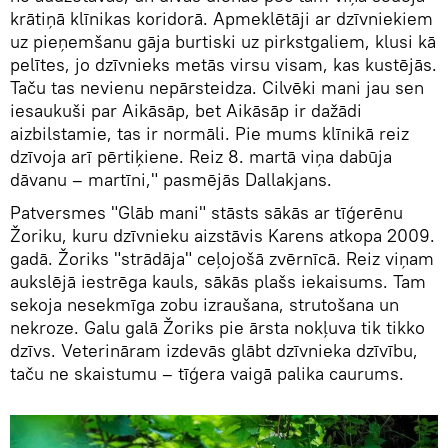
krātiņā klīnikas koridorā. Apmeklētāji ar dzīvniekiem
uz pieņemšanu gāja burtiski uz pirkstgaliem, klusi kā
pelītes, jo dzīvnieks metās virsu visam, kas kustējās.
Taču tas nevienu nepārsteidza. Cilvēki mani jau sen
iesaukuši par Aikāsāp, bet Aikāsāp ir dažādi
aizbilstamie, tas ir normāli. Pie mums klīnikā reiz
dzīvoja arī pērtiķiene. Reiz 8. martā viņa dabūja
dāvanu – martīni," pasmējās Dallakjans.
Patversmes "Glāb mani" stāsts sākās ar tīģerēnu
Žoriku, kuru dzīvnieku aizstāvis Karens atkopa 2009.
gadā. Žoriks "strādāja" ceļojošā zvērnīcā. Reiz viņam
aukslējā iestrēga kauls, sākās plašs iekaisums. Tam
sekoja nesekmīga zobu izraušana, strutošana un
nekroze. Galu galā Žoriks pie ārsta nokļuva tik tikko
dzīvs. Veterināram izdevās glābt dzīvnieka dzīvību,
taču ne skaistumu – tīģera vaigā palika caurums.