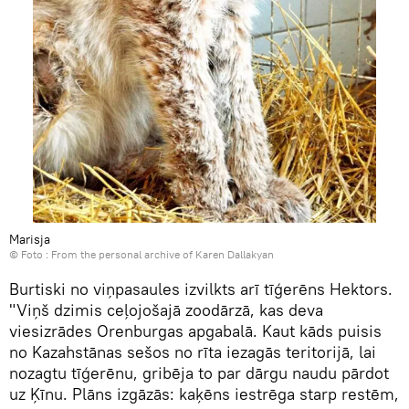
Marisja
© Foto : From the personal archive of Karen Dallakyan
Burtiski no viņpasaules izvilkts arī tīģerēns Hektors.
"Viņš dzimis ceļojošajā zoodārzā, kas deva
viesizrādes Orenburgas apgabalā. Kaut kāds puisis
no Kazahstānas sešos no rīta iezagās teritorijā, lai
nozagtu tīģerēnu, gribēja to par dārgu naudu pārdot
uz Ķīnu. Plāns izgāzās: kaķēns iestrēga starp restēm,