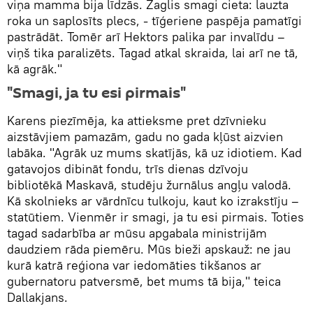
viņa mamma bija līdzās. Zaglis smagi cieta: lauzta
roka un saplosīts plecs, - tīģeriene paspēja pamatīgi
pastrādāt. Tomēr arī Hektors palika par invalīdu –
viņš tika paralizēts. Tagad atkal skraida, lai arī ne tā,
kā agrāk."
"Smagi, ja tu esi pirmais"
Karens piezīmēja, ka attieksme pret dzīvnieku
aizstāvjiem pamazām, gadu no gada kļūst aizvien
labāka. "Agrāk uz mums skatījās, kā uz idiotiem. Kad
gatavojos dibināt fondu, trīs dienas dzīvoju
bibliotēkā Maskavā, studēju žurnālus angļu valodā.
Kā skolnieks ar vārdnīcu tulkoju, kaut ko izrakstīju –
statūtiem. Vienmēr ir smagi, ja tu esi pirmais. Toties
tagad sadarbība ar mūsu apgabala ministrijām
daudziem rāda piemēru. Mūs bieži apskauž: ne jau
kurā katrā reģiona var iedomāties tikšanos ar
gubernatoru patversmē, bet mums tā bija," teica
Dallakjans.