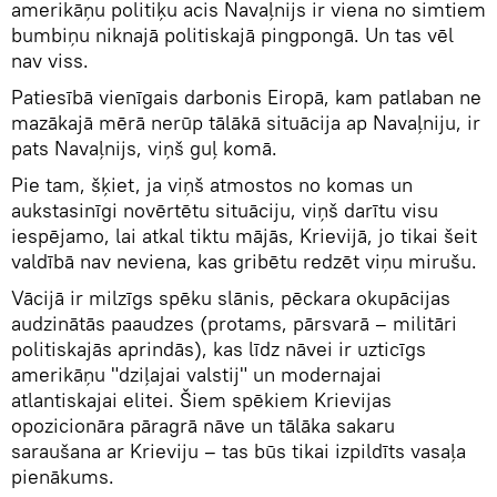
amerikāņu politiķu acis Navaļnijs ir viena no simtiem
bumbiņu niknajā politiskajā pingpongā. Un tas vēl
nav viss.
Patiesībā vienīgais darbonis Eiropā, kam patlaban ne
mazākajā mērā nerūp tālākā situācija ap Navaļniju, ir
pats Navaļnijs, viņš guļ komā.
Pie tam, šķiet, ja viņš atmostos no komas un
aukstasinīgi novērtētu situāciju, viņš darītu visu
iespējamo, lai atkal tiktu mājās, Krievijā, jo tikai šeit
valdībā nav neviena, kas gribētu redzēt viņu mirušu.
Vācijā ir milzīgs spēku slānis, pēckara okupācijas
audzinātās paaudzes (protams, pārsvarā – militāri
politiskajās aprindās), kas līdz nāvei ir uzticīgs
amerikāņu "dziļajai valstij" un modernajai
atlantiskajai elitei. Šiem spēkiem Krievijas
opozicionāra pāragrā nāve un tālāka sakaru
saraušana ar Krieviju – tas būs tikai izpildīts vasaļa
pienākums.