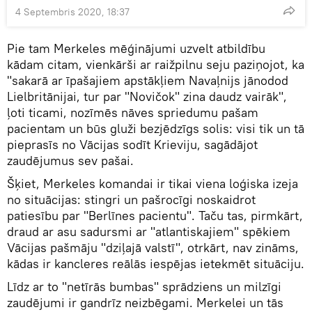
4 Septembris 2020, 18:37
Pie tam Merkeles mēģinājumi uzvelt atbildību
kādam citam, vienkārši ar raižpilnu seju paziņojot, ka
"sakarā ar īpašajiem apstākļiem Navaļnijs jānodod
Lielbritānijai, tur par "Novičok" zina daudz vairāk",
ļoti ticami, nozīmēs nāves spriedumu pašam
pacientam un būs gluži bezjēdzīgs solis: visi tik un tā
pieprasīs no Vācijas sodīt Krieviju, sagādājot
zaudējumus sev pašai.
Šķiet, Merkeles komandai ir tikai viena loģiska izeja
no situācijas: stingri un pašrocīgi noskaidrot
patiesību par "Berlīnes pacientu". Taču tas, pirmkārt,
draud ar asu sadursmi ar "atlantiskajiem" spēkiem
Vācijas pašmāju "dziļajā valstī", otrkārt, nav zināms,
kādas ir kancleres reālās iespējas ietekmēt situāciju.
Līdz ar to "netīrās bumbas" sprādziens un milzīgi
zaudējumi ir gandrīz neizbēgami. Merkelei un tās