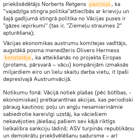
priekšsēdētājs Norberts Retgens
paziņoja
, ka
"vajadzīga stingra politika"attiecībās ar krieviju un
šajā gadījumā stingrā politika no Vācijas puses ir
"gāzes iepirkumi" (tas ir, "Ziemeļu straumes 2"
apturēšana);
Vācijas ekonomikas austrumu komitejas vadītājs,
augstākā posma menedžeris Olivers Hermess
konstatēja
, ka atteikšanās no projekta Eiropas
(protams, pārsvarā – vācu) kompānijām izmaksās
miljardiem eiro un lielu skaitu darba vietu, it īpaši
depresīvajā Austrumvācijā.
Notikumu fonā: Vācijā notiek plašas (pēc būtības, -
ekonomiskas) pretkarantīnas akcijas, kas periodiski
pāraug kautiņos; poļu un angļu nesamierināmie
sabiedrotie kareivīgi uzstāj, ka vāciešiem
nekavējoties jāiešauj pašiem sev kājā riktīgs
lielkalibra sankciju lādiņš; ASV turpinās republikāņu
un demokrātu priekšvēlēšanu sadursme – arī