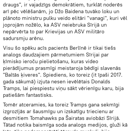
draugs", ir vajadzīgs demokrātiem, turklāt noderēs
arī pēc vēlēšanām, jo Džo Baidena tuvāko loku un
plānoto ministru pulku veido elitāri "vanagi", kuri vēl
joprojām nožēlo, ka ASV neiebruka Sīrijā un
nepārvērta to par Krievijas un ASV militāro
sadursmju arēnu.
Visu šo spēku acīs pacients Berlīnē ir tikai tiešs
analogs daudzajiem pārmetumiem Sīrijai par
ķīmisko ieroču pielietošanu, kuras video
pierādījumus prasmīgi meistaroja bēdīgi slavenās
"Baltās ķiveres". Spiediens, ko toreiz (it īpaši 2017.
gada sākumā) izjuta nesen ievēlētais Donalds
Tramps, lai piespiestu viņu sākt vērienīgu karu, bija
patiešām fantastisks.
Tomēr atceramies, ka toreiz Tramps gana sekmīgi
izgrozījās ar šausmīgu un izskatīgu triecienu ar
desmitiem Tomahawks pa Šairatas aviobāzi Sīrijā.
Tātad notika baismīga soda analogs medijos, gluži kā