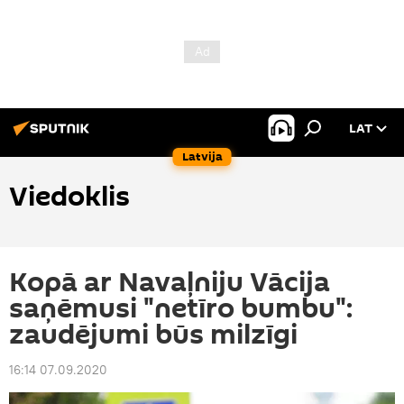
LAT
Latvija
Viedoklis
Kopā ar Navaļniju Vācija
saņēmusi "netīro bumbu":
zaudējumi būs milzīgi
16:14 07.09.2020