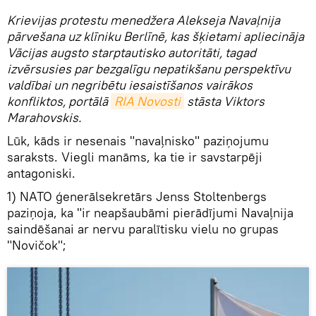
Krievijas protestu menedžera Alekseja Navaļnija
pārvešana uz klīniku Berlīnē, kas šķietami apliecināja
Vācijas augsto starptautisko autoritāti, tagad
izvērsusies par bezgalīgu nepatikšanu perspektīvu
valdībai un negribētu iesaistīšanos vairākos
konfliktos, portālā
RIA Novosti
stāsta Viktors
Marahovskis.
Lūk, kāds ir nesenais "navaļnisko" paziņojumu
saraksts. Viegli manāms, ka tie ir savstarpēji
antagoniski.
1) NATO ģenerālsekretārs Jenss Stoltenbergs
paziņoja, ka "ir neapšaubāmi pierādījumi Navaļnija
saindēšanai ar nervu paralītisku vielu no grupas
"Novičok";