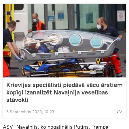
Krievijas speciālisti piedāvā vācu ārstiem
kopīgi izanalizēt Navaļnija veselības
stāvokli
6 Septembris 2020, 10:23
ASV "Navaļnijs, ko nogalinājis Putins, Trampa