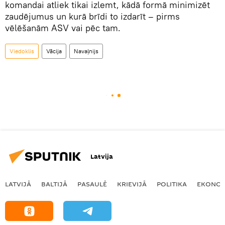
komandai atliek tikai izlemt, kādā formā minimizēt
zaudējumus un kurā brīdi to izdarīt – pirms
vēlēšanām ASV vai pēc tam.
Viedoklis
Vācija
Navaļnijs
Latvija
LATVIJĀ
BALTIJĀ
PASAULĒ
KRIEVIJĀ
POLITIKA
EKONOM