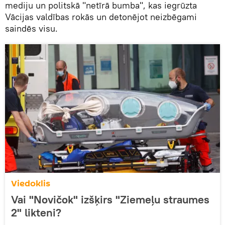
mediju un politskā "netīrā bumba", kas iegrūzta
Vācijas valdības rokās un detonējot neizbēgami
saindēs visu.
Viedoklis
Vai "Novičok" izšķirs "Ziemeļu straumes
2" likteni?