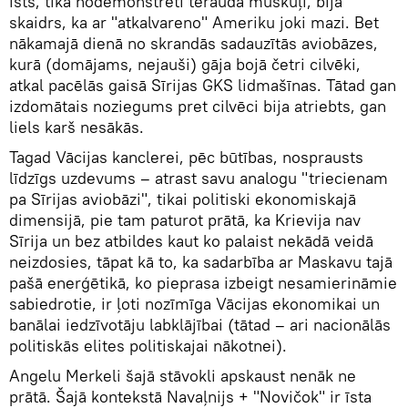
īsts, tika nodemonstrēti tērauda muskuļi, bija
skaidrs, ka ar "atkalvareno" Ameriku joki mazi. Bet
nākamajā dienā no skrandās sadauzītās aviobāzes,
kurā (domājams, nejauši) gāja bojā četri cilvēki,
atkal pacēlās gaisā Sīrijas GKS lidmašīnas. Tātad gan
izdomātais noziegums pret cilvēci bija atriebts, gan
liels karš nesākās.
Tagad Vācijas kanclerei, pēc būtības, nosprausts
līdzīgs uzdevums – atrast savu analogu "triecienam
pa Sīrijas aviobāzi", tikai politiski ekonomiskajā
dimensijā, pie tam paturot prātā, ka Krievija nav
Sīrija un bez atbildes kaut ko palaist nekādā veidā
neizdosies, tāpat kā to, ka sadarbība ar Maskavu tajā
pašā enerģētikā, ko pieprasa izbeigt nesamierināmie
sabiedrotie, ir ļoti nozīmīga Vācijas ekonomikai un
banālai iedzīvotāju labklājībai (tātad – ari nacionālās
politiskās elites politiskajai nākotnei).
Angelu Merkeli šajā stāvokli apskaust nenāk ne
prātā. Šajā kontekstā Navaļnijs + "Novičok" ir īsta