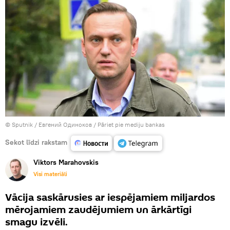
© Sputnik / Евгений Одиноков
/
Pāriet pie mediju bankas
Sekot līdzi rakstam
Viktors Marahovskis
Visi materiāli
Vācija saskārusies ar iespējamiem miljardos
mērojamiem zaudējumiem un ārkārtīgi
smagu izvēli.