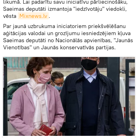
likumā. Lai padarītu savu iniciatīvu pārliecinošāku,
Saeimas deputāti izmantoja "iedzīvotāju" viedokli,
vēsta
Mixnews.lv
.
Par jaunā uzbrukuma iniciatoriem priekšvēlēšanu
aģitācijas valodai un grozījumu iesniedzējiem kļuva
Saeimas deputāti no Nacionālās apvienības, "Jaunās
Vienotības" un Jaunās konservatīvās partijas.