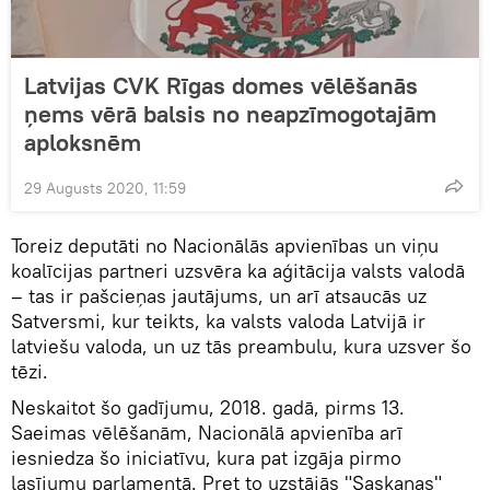
Latvijas CVK Rīgas domes vēlēšanās
ņems vērā balsis no neapzīmogotajām
aploksnēm
29 Augusts 2020, 11:59
Toreiz deputāti no Nacionālās apvienības un viņu
koalīcijas partneri uzsvēra ka aģitācija valsts valodā
– tas ir pašcieņas jautājums, un arī atsaucās uz
Satversmi, kur teikts, ka valsts valoda Latvijā ir
latviešu valoda, un uz tās preambulu, kura uzsver šo
tēzi.
Neskaitot šo gadījumu, 2018. gadā, pirms 13.
Saeimas vēlēšanām, Nacionālā apvienība arī
iesniedza šo iniciatīvu, kura pat izgāja pirmo
lasījumu parlamentā. Pret to uzstājās "Saskaņas"