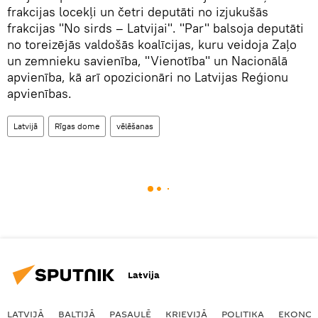
frakcijas locekļi un četri deputāti no izjukušās
frakcijas "No sirds – Latvijai". "Par" balsoja deputāti
no toreizējās valdošās koalīcijas, kuru veidoja Zaļo
un zemnieku savienība, "Vienotība" un Nacionālā
apvienība, kā arī opozicionāri no Latvijas Reģionu
apvienības.
Latvijā
Rīgas dome
vēlēšanas
Latvija
LATVIJĀ
BALTIJĀ
PASAULĒ
KRIEVIJĀ
POLITIKA
EKONOM