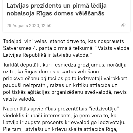
Latvijas prezidents un pirmā lēdija
nobalsoja Rīgas domes vēlēšanās
29 Augusts 2020, 12:50
Tādējādi viņi vēlas īstenot dzīvē to, kas nosprausts
Satversmes 4. panta pirmajā teikumā: "Valsts valoda
Latvijas Republikā ir latviešu valoda."
Turklāt deputāti, kuri iesniedza grozījumus, norādīja
uz to, ka Rīgas domes ārkārtas vēlēšanu
priekšvēlēšanu aģitācijas gaitā iedzīvotāji vairākkārt
pauduši neizpratni, raizes un kritiku attiecībā uz
politiskās aģitācijas organizēšanu svešvalodā, nevis
valsts valodā.
Nacionālās apvienības prezentētais "iedzīvotāju"
viedoklis ir īpaši interesants, ja ņem vērā to, ka
Latvijā ir augsts procents krievvalodīgo iedzīvotāju.
Pie tam, latviešu un krievu skaita attiecība Rīgā,