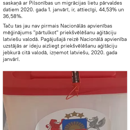
saskaņā ar Pilsonības un migrācijas lietu pārvaldes
datiem 2020. gada 1. janvārī, ir, attiecīgi, 44,53% un
36,58%.
Taču tas jau nav pirmais Nacionālās apvienības
mēģinājums "pārtulkot" priekšvēlēšanu aģitāciju
latviešu valodā. Pagājušajā reizē Nacionālā apvienība
uzstājās ar ideju aizliegt priekšvēlēšanu aģitāciju
jebkurā citā valodā, izņemot latviešu, 2020. gada
janvārī.