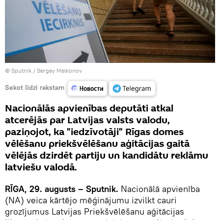
© Sputnik / Sergey Melkonov
Sekot līdzi rakstam
Nacionālās apvienības deputāti atkal
atcerējās par Latvijas valsts valodu,
paziņojot, ka "iedzīvotāji" Rīgas domes
vēlēšanu priekšvēlēšanu aģitācijas gaitā
vēlējās dzirdēt partiju un kandidātu reklāmu
latviešu valodā.
RĪGA, 29. augusts – Sputnik.
Nacionālā apvienība
(NA) veica kārtējo mēģinājumu izvilkt cauri
grozījumus Latvijas Priekšvēlēšanu aģitācijas