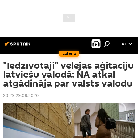
LAT
Latvija
"Iedzīvotāji" vēlējās aģitāciju
latviešu valodā: NA atkal
atgādināja par valsts valodu
20:29 29.08.2020