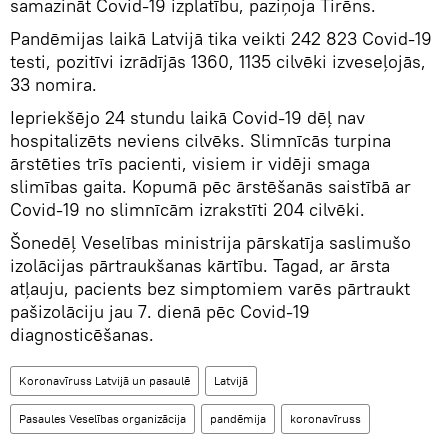
samazināt Covid-19 izplatību, paziņoja Tirēns.
Pandēmijas laikā Latvijā tika veikti 242 823 Covid-19
testi, pozitīvi izrādījās 1360, 1135 cilvēki izveseļojās,
33 nomira.
Iepriekšējo 24 stundu laikā Covid-19 dēļ nav
hospitalizēts neviens cilvēks. Slimnīcās turpina
ārstēties trīs pacienti, visiem ir vidēji smaga
slimības gaita. Kopumā pēc ārstēšanās saistībā ar
Covid-19 no slimnīcām izrakstīti 204 cilvēki.
Šonedēļ Veselības ministrija pārskatīja saslimušo
izolācijas pārtraukšanas kārtību. Tagad, ar ārsta
atļauju, pacients bez simptomiem varēs pārtraukt
pašizolāciju jau 7. dienā pēc Covid-19
diagnosticēšanas.
Koronavīruss Latvijā un pasaulē
Latvijā
Pasaules Veselības organizācija
pandēmija
koronavīruss