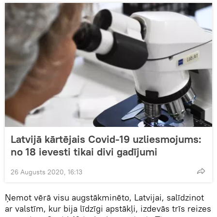
Latvijā kārtējais Covid-19 uzliesmojums:
no 18 ievesti tikai divi gadījumi
26 Augusts 2020, 16:13
Ņemot vērā visu augstākminēto, Latvijai, salīdzinot
ar valstīm, kur bija līdzīgi apstākļi, izdevās trīs reizes