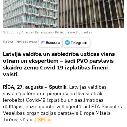
© Sputnik / Алексей Витвицкий
/
Pāriet pie mediju bankas
Sekot līdzi rakstam
Latvijā valdība un sabiedrība uzticas viens
otram un ekspertiem – šādi PVO pārstāvis
skaidro zemo Covid-19 izplatības līmeni
valstī.
RĪGA, 27. augusts – Sputnik.
Latvijas valdības
savlaicīga lēmumu pieņemšana ļāvusi ātrāk
ierobežot Covid-19 izplatību un saslimstības
rādītājus, paziņoja intervijā aģentūrai LETA Pasaules
Veselības organizācijas pārstāvis Eiropā Mišels
Tirēns, vēsta
LSM.lv
.