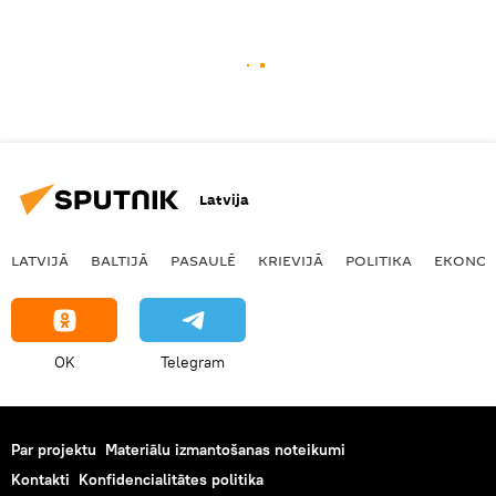
Latvija
LATVIJĀ
BALTIJĀ
PASAULĒ
KRIEVIJĀ
POLITIKA
EKONOM
OK
Telegram
Par projektu
Materiālu izmantošanas noteikumi
Kontakti
Konfidencialitātes politika