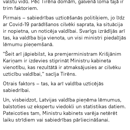
valstu vidū. Pēc Tirēna domām, galvenā loma tajā ir
trim faktoriem.
Pirmais – sabiedrības uzticēšanās politiķiem, jo līdz
ar Covid-19 parādīšanos cilvēki saprata, ka situācija
ir nopietna, un noticēja valdībai. Svarīgs izrādījās arī
tas, ka valdība bija vienota, un visi ministri piedalījās
lēmumu pieņemšanā.
"Šeit arī jāpiebilst, ka premjerministram Krišjānim
Kariņam ir izdevies stiprināt Ministru kabineta
vienotību, kas rezultātā ir atmaksājusies ar cilvēku
uzticību valdībai," sacīja Tirēns.
Otrais faktors – tas, ka arī valdība uzticējās
sabiedrībai.
Un, visbeidzot, Latvijas valdība pieņēma lēmumus,
balstoties uz ekspertu viedokli un statistikas datiem.
Pateicoties tam, Ministru kabinets varēja netērēt
laiku strīdiem vai sabiedrības pārliecināšanai.