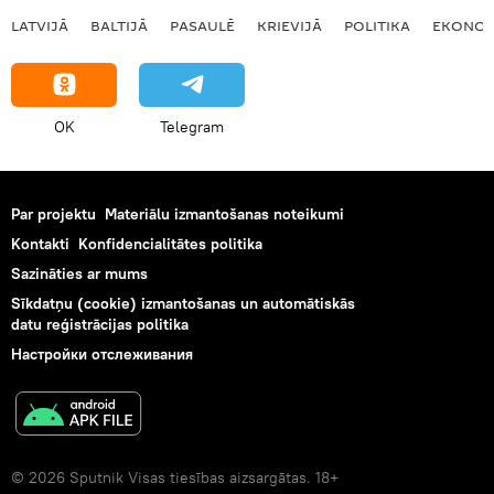
LATVIJĀ
BALTIJĀ
PASAULĒ
KRIEVIJĀ
POLITIKA
EKONOM
OK
Telegram
Par projektu
Materiālu izmantošanas noteikumi
Kontakti
Konfidencialitātes politika
Sazināties ar mums
Sīkdatņu (cookie) izmantošanas un automātiskās
datu reģistrācijas politika
Настройки отслеживания
© 2026 Sputnik Visas tiesības aizsargātas. 18+