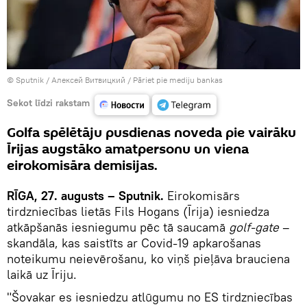
© Sputnik / Алексей Витвицкий
/
Pāriet pie mediju bankas
Sekot līdzi rakstam
Golfa spēlētāju pusdienas noveda pie vairāku
Īrijas augstāko amatpersonu un viena
eirokomisāra demisijas.
RĪGA, 27. augusts – Sputnik.
Eirokomisārs
tirdzniecības lietās Fils Hogans (Īrija) iesniedza
atkāpšanās iesniegumu pēc tā saucamā
golf-gate
–
skandāla, kas saistīts ar Covid-19 apkarošanas
noteikumu neievērošanu, ko viņš pieļāva brauciena
laikā uz Īriju.
"Šovakar es iesniedzu atlūgumu no ES tirdzniecības