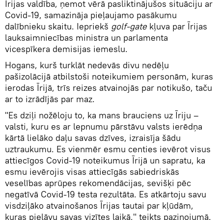
Īrijas valdība, ņemot vērā pasliktinājušos situāciju ar
Covid-19, samazināja pieļaujamo pasākumu
dalībnieku skaitu. Iepriekš
golf-gate
kļuva par Īrijas
lauksaimniecības ministra un parlamenta
vicespīkera demisijas iemeslu.
Hogans, kurš turklāt nedevās divu nedēļu
pašizolācijā atbilstoši noteikumiem personām, kuras
ierodas Īrijā, trīs reizes atvainojās par notikušo, taču
ar to izrādījās par maz.
"Es dziļi nožēloju to, ka mans brauciens uz Īriju –
valsti, kuru es ar lepnumu pārstāvu valsts ierēdņa
kārtā lielāko daļu savas dzīves, izraisīja šādu
uztraukumu. Es vienmēr esmu centies ievērot visus
attiecīgos Covid-19 noteikumus Īrijā un sapratu, ka
esmu ievērojis visas attiecīgās sabiedriskās
veselības aprūpes rekomendācijas, sevišķi pēc
negatīvā Covid-19 testa rezultāta. Es atkārtoju savu
visdziļāko atvainošanos Īrijas tautai par kļūdām,
kuras pieļāvu savas vizītes laikā," teikts paziņojumā.