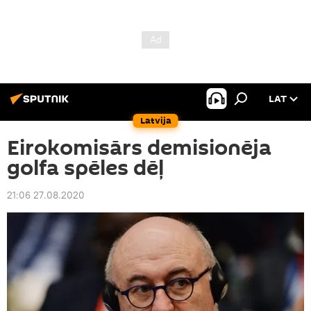
LAT
Latvija
Eirokomisārs demisionēja
golfa spēles dēļ
21:06 27.08.2020