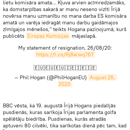
lietu komisāra amata… Kļuva arvien acīmredzamāks,
ka domstarpības sakarā ar manu neseno vizīti Īrijā
novērsa manu uzmanību no mana darba ES komisāra
amatā un varēja iedragāt manu darbu gaidāmajos
zīmīgajos mēnešos," teikts Hogana paziņojumā, kurš
publicēts
Eiropas Komisijas
mājaslapā.
My statement of resignation, 26/08/20:
https://t.co/Rj8arwq76T
🇪🇺🇪🇺🇪🇺🇮🇪🇮🇪🇮🇪
— Phil Hogan (@PhilHoganEU)
August 26, 
2020
BBC vēsta, ka 19. augustā Īrijā Hogans piedalījās
pusdienās, kuras sarīkoja Īrijas parlamenta golfa
spēlētāju biedrība. Pusdienas, kurās atradās
aptuveni 80 cilvēki, tika sarīkotas dienā pēc tam, kad