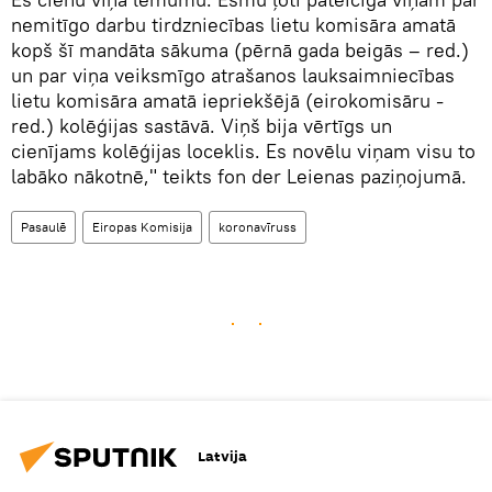
nemitīgo darbu tirdzniecības lietu komisāra amatā
kopš šī mandāta sākuma (pērnā gada beigās – red.)
un par viņa veiksmīgo atrašanos lauksaimniecības
lietu komisāra amatā iepriekšējā (eirokomisāru -
red.) kolēģijas sastāvā. Viņš bija vērtīgs un
cienījams kolēģijas loceklis. Es novēlu viņam visu to
labāko nākotnē," teikts fon der Leienas paziņojumā.
Pasaulē
Eiropas Komisija
koronavīruss
Latvija