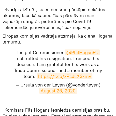
"Svarīgi atzīmēt, ka es neesmu pārkāpis nekādus
likumus, taču kā sabiedrības pārstāvim man
vajadzēja stingrāk pieturēties pie Covid-19
rekomendāciju ievērošanas," paziņoja viņš.
Eiropas komisijas vadītāja atzīmēja, ka ciena Hogana
lēmumu.
Tonight Commissioner
@PhilHoganEU
submitted his resignation. I respect his
decision. I am grateful for his work as a
Trade Commissioner and a member of my
team.
https://t.co/xPcdLX3kmy
— Ursula von der Leyen (@vonderleyen)
August 26, 2020
"Komisārs Fils Hogans iesniedza demisijas prasību.
Es cienu viņa lēmumu. Esmu ļoti pateicīga viņam par