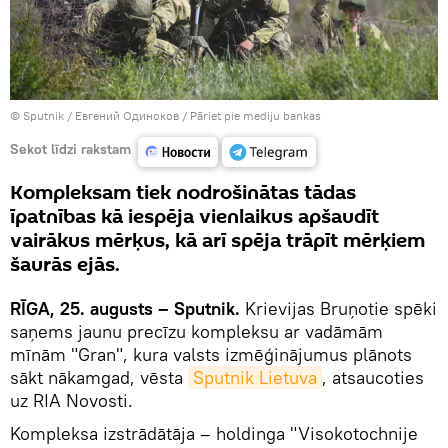
© Sputnik / Евгений Одиноков
/
Pāriet pie mediju bankas
Sekot līdzi rakstam
Kompleksam tiek nodrošinātas tādas
īpatnības kā iespēja vienlaikus apšaudīt
vairākus mērķus, kā arī spēja trāpīt mērķiem
šaurās ejās.
RĪGA, 25. augusts – Sputnik.
Krievijas Bruņotie spēki
saņems jaunu precīzu kompleksu ar vadāmām
mīnām "Gran", kura valsts izmēģinājumus plānots
sākt nākamgad, vēsta
Sputnik Lietuva
, atsaucoties
uz RIA Novosti.
Kompleksa izstrādātāja – holdinga "Visokotochnije