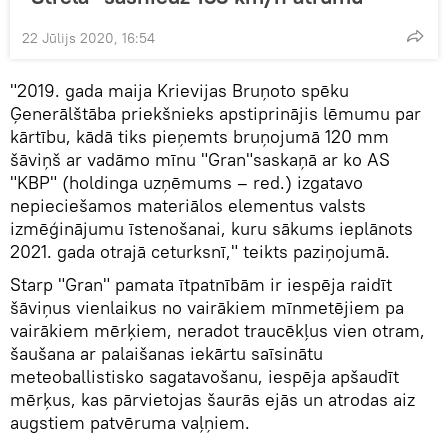
22 Jūlijs 2020, 16:54
"2019. gada maija Krievijas Bruņoto spēku
Ģenerālštāba priekšnieks apstiprinājis lēmumu par
kārtību, kādā tiks pieņemts bruņojumā 120 mm
šāviņš ar vadāmo mīnu "Gran"saskaņā ar ko AS
"KBP" (holdinga uzņēmums – red.) izgatavo
nepieciešamos materiālos elementus valsts
izmēģinājumu īstenošanai, kuru sākums ieplānots
2021. gada otrajā ceturksnī," teikts paziņojumā.
Starp "Gran" pamata ītpatnībām ir iespēja raidīt
šāviņus vienlaikus no vairākiem mīnmetējiem pa
vairākiem mērķiem, neradot traucēkļus vien otram,
šaušana ar palaišanas iekārtu saīsinātu
meteoballistisko sagatavošanu, iespēja apšaudīt
mērķus, kas pārvietojas šaurās ejās un atrodas aiz
augstiem patvēruma vaļņiem.