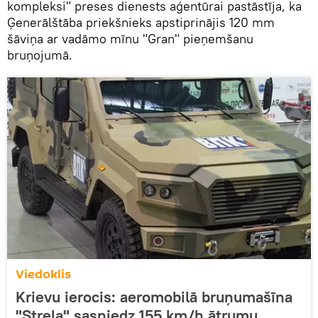
kompleksi" preses dienests aģentūrai pastāstīja, ka
Ģenerālštāba priekšnieks apstiprinājis 120 mm
šāviņa ar vadāmo mīnu "Gran" pieņemšanu
bruņojumā.
Viedoklis
Krievu ierocis: aeromobilā bruņumašīna
"Strela" sasniedz 155 km/h ātrumu