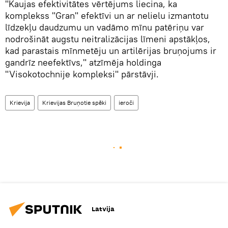
"Kaujas efektivitātes vērtējums liecina, ka
komplekss "Gran" efektīvi un ar nelielu izmantotu
līdzekļu daudzumu un vadāmo mīnu patēriņu var
nodrošināt augstu neitralizācijas līmeni apstākļos,
kad parastais mīnmetēju un artilērijas bruņojums ir
gandrīz neefektīvs," atzīmēja holdinga
"Visokotochnije kompleksi" pārstāvji.
Krievija
Krievijas Bruņotie spēki
ieroči
Latvija