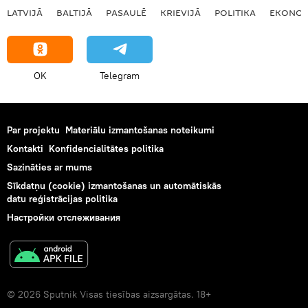
LATVIJĀ
BALTIJĀ
PASAULĒ
KRIEVIJĀ
POLITIKA
EKONOM
OK
Telegram
Par projektu
Materiālu izmantošanas noteikumi
Kontakti
Konfidencialitātes politika
Sazināties ar mums
Sīkdatņu (cookie) izmantošanas un automātiskās
datu reģistrācijas politika
Настройки отслеживания
© 2026 Sputnik Visas tiesības aizsargātas. 18+