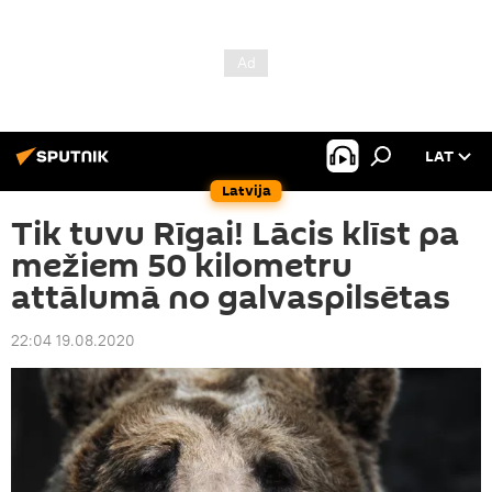
LAT
Latvija
Tik tuvu Rīgai! Lācis klīst pa
mežiem 50 kilometru
attālumā no galvaspilsētas
22:04 19.08.2020