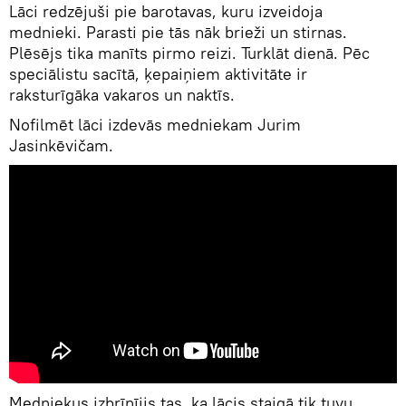
Lāci redzējuši pie barotavas, kuru izveidoja
mednieki. Parasti pie tās nāk brieži un stirnas.
Plēsējs tika manīts pirmo reizi. Turklāt dienā. Pēc
speciālistu sacītā, ķepaiņiem aktivitāte ir
raksturīgāka vakaros un naktīs.
Nofilmēt lāci izdevās medniekam Jurim
Jasinkēvičam.
Medniekus izbrīnījis tas, ka lācis staigā tik tuvu