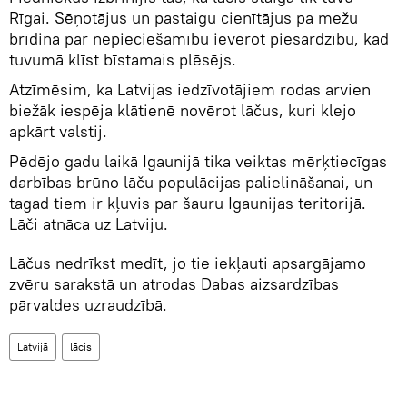
Rīgai. Sēņotājus un pastaigu cienītājus pa mežu
brīdina par nepieciešamību ievērot piesardzību, kad
tuvumā klīst bīstamais plēsējs.
Atzīmēsim, ka Latvijas iedzīvotājiem rodas arvien
biežāk iespēja klātienē novērot lāčus, kuri klejo
apkārt valstij.
Pēdējo gadu laikā Igaunijā tika veiktas mērķtiecīgas
darbības brūno lāču populācijas palielināšanai, un
tagad tiem ir kļuvis par šauru Igaunijas teritorijā.
Lāči atnāca uz Latviju.
Lāčus nedrīkst medīt, jo tie iekļauti apsargājamo
zvēru sarakstā un atrodas Dabas aizsardzības
pārvaldes uzraudzībā.
Latvijā
lācis