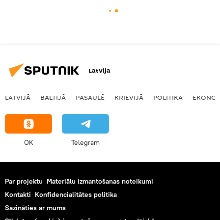
Latvija
LATVIJĀ
BALTIJĀ
PASAULĒ
KRIEVIJĀ
POLITIKA
EKONOM
OK
Telegram
Par projektu
Materiālu izmantošanas noteikumi
Kontakti
Konfidencialitātes politika
Sazināties ar mums