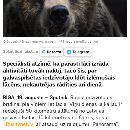
© Sputnik / Владимир Астапкович
/
Pāriet pie mediju bankas
Sekot līdzi rakstam
Speciālisti atzīmē, ka parasti lāči izrāda
aktivitāti tuvāk naktij, taču šis, par
galvaspilsētas iedzīvotāju kļūt izlēmušais
lācēns, nekautrējas rādīties arī dienā.
RĪGA, 19. augusts – Sputnik.
Rīgas iedzīvotājus
brīdina: pie viņiem iet lācis. Viņu dienas laikā jau ir
redzējuši 50 kilometru attālumā no Latvijas
galvaspilsētas, 10 kilometros no Ogres, vēsta
Rus.tvnet.lv
ar atsauci uz raidījumu "Panorāma".