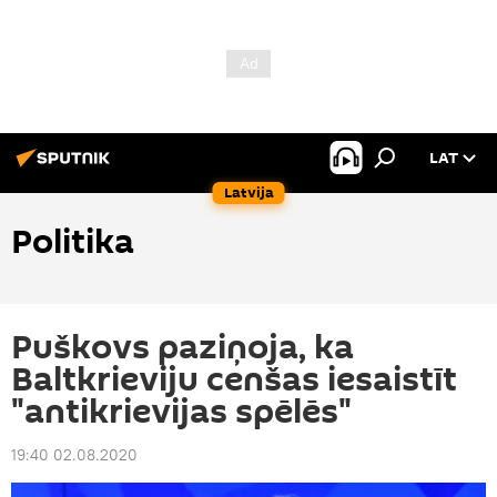
LAT
Latvija
Politika
Puškovs paziņoja, ka
Baltkrieviju cenšas iesaistīt
"antikrievijas spēlēs"
19:40 02.08.2020