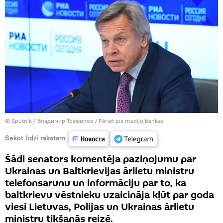
© Sputnik / Владимир Трефилов
/
Pāriet pie mediju bankas
Sekot līdzi rakstam
Šādi senators komentēja paziņojumu par
Ukrainas un Baltkrievijas ārlietu ministru
telefonsarunu un informāciju par to, ka
baltkrievu vēstnieku uzaicināja kļūt par goda
viesi Lietuvas, Polijas un Ukrainas ārlietu
ministru tikšanās reizē.