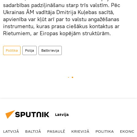
sadarbības padziļināšanu starp trīs valstīm. Pēc
Ukrainas ĀM vadītāja Dmitrija Kuļebas sacītā,
apvienība var kļūt arī par to valstu angažēšanas
instrumentu, kuras prasa ciešākus kontaktus ar
Rietumiem, ar Eiropas kopējām struktūrām.
Politika
Polija
Baltkrievija
Latvija
LATVIJĀ
BALTIJĀ
PASAULĒ
KRIEVIJĀ
POLITIKA
EKONOM