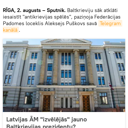
RĪGA, 2. augusts – Sputnik.
Baltkrieviju sāk atklāti
iesaistīt "antikrievijas spēlēs", paziņoja Federācijas
Padomes loceklis Aleksejs Puškovs savā
Telegram 
kanālā
.
Latvijas ĀM "izvēlējās" jauno
Baltkrievijas prezidentu?