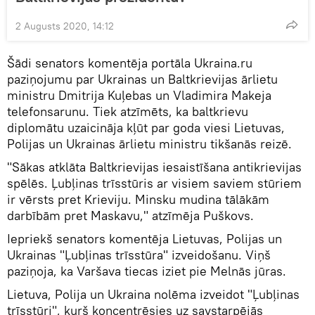
2 Augusts 2020, 14:12
Šādi senators komentēja portāla Ukraina.ru
paziņojumu par Ukrainas un Baltkrievijas ārlietu
ministru Dmitrija Kuļebas un Vladimira Makeja
telefonsarunu. Tiek atzīmēts, ka baltkrievu
diplomātu uzaicināja kļūt par goda viesi Lietuvas,
Polijas un Ukrainas ārlietu ministru tikšanās reizē.
"Sākas atklāta Baltkrievijas iesaistīšana antikrievijas
spēlēs. Ļubļinas trīsstūris ar visiem saviem stūriem
ir vērsts pret Krieviju. Minsku mudina tālākām
darbībām pret Maskavu," atzīmēja Puškovs.
Iepriekš senators komentēja Lietuvas, Polijas un
Ukrainas "Ļubļinas trīsstūra" izveidošanu. Viņš
paziņoja, ka Varšava tiecas iziet pie Melnās jūras.
Lietuva, Polija un Ukraina nolēma izveidot "Ļubļinas
trīsstūri", kurš koncentrēsies uz savstarpējās