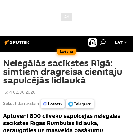
LAT
Latvija
Nelegālās sacīkstes Rīgā:
simtiem dragreisa cienītāju
sapulcējās lidlaukā
16:14 02.06.2020
Sekot līdzi rakstam
Aptuveni 800 cilvēku sapulcējās nelegālās
sacīkstēs Rīgas Rumbulas lidlaukā,
neraugoties uz masveida pasākumu