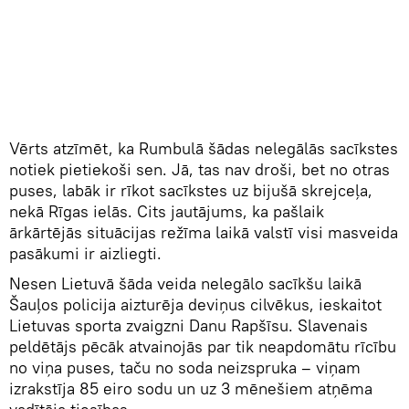
Vērts atzīmēt, ka Rumbulā šādas nelegālās sacīkstes
notiek pietiekoši sen. Jā, tas nav droši, bet no otras
puses, labāk ir rīkot sacīkstes uz bijušā skrejceļa,
nekā Rīgas ielās. Cits jautājums, ka pašlaik
ārkārtējās situācijas režīma laikā valstī visi masveida
pasākumi ir aizliegti.
Nesen Lietuvā šāda veida nelegālo sacīkšu laikā
Šauļos policija aizturēja deviņus cilvēkus, ieskaitot
Lietuvas sporta zvaigzni Danu Rapšīsu. Slavenais
peldētājs pēcāk atvainojās par tik neapdomātu rīcību
no viņa puses, taču no soda neizspruka – viņam
izrakstīja 85 eiro sodu un uz 3 mēnešiem atņēma