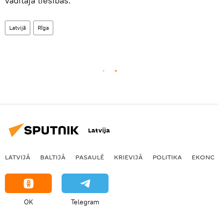
vadītāja tiesības.
Latvijā
Rīga
Latvija
LATVIJĀ
BALTIJĀ
PASAULĒ
KRIEVIJĀ
POLITIKA
EKONOM
OK
Telegram