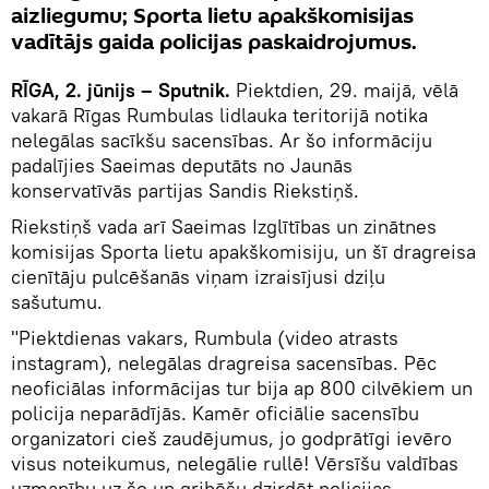
aizliegumu; Sporta lietu apakškomisijas
vadītājs gaida policijas paskaidrojumus.
RĪGA, 2. jūnijs – Sputnik.
Piektdien, 29. maijā, vēlā
vakarā Rīgas Rumbulas lidlauka teritorijā notika
nelegālas sacīkšu sacensības. Ar šo informāciju
padalījies Saeimas deputāts no Jaunās
konservatīvās partijas Sandis Riekstiņš.
Riekstiņš vada arī Saeimas Izglītības un zinātnes
komisijas Sporta lietu apakškomisiju, un šī dragreisa
cienītāju pulcēšanās viņam izraisījusi dziļu
sašutumu.
"Piektdienas vakars, Rumbula (video atrasts
instagram), nelegālas dragreisa sacensības. Pēc
neoficiālas informācijas tur bija ap 800 cilvēkiem un
policija neparādījās. Kamēr oficiālie sacensību
organizatori cieš zaudējumus, jo godprātīgi ievēro
visus noteikumus, nelegālie rullē! Vērsīšu valdības
uzmanību uz šo un gribēšu dzirdēt policijas