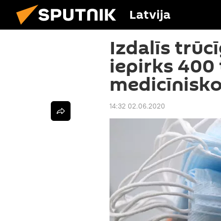
Latvija
Izdalīs trūc
iepirks 400
medicīnisk
14:32 02.06.2020