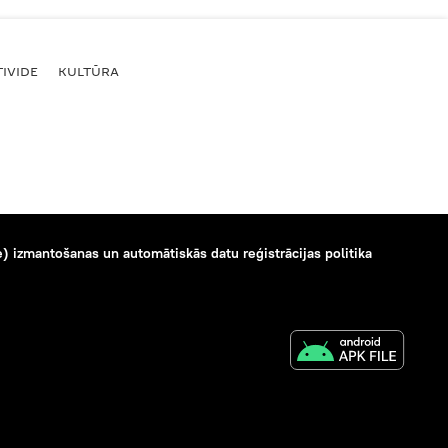
IVIDE
KULTŪRA
) izmantošanas un automātiskās datu reģistrācijas politika