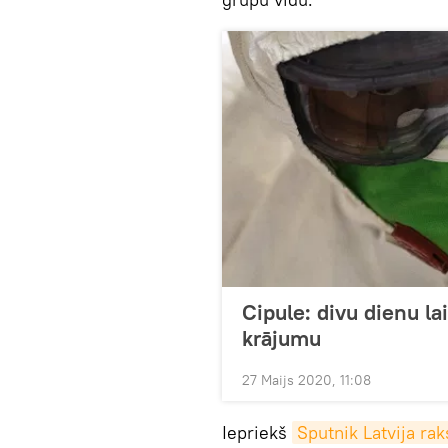
Cipule: divu dienu l
krājumu
27 Maijs 2020, 11:08
Iepriekš
Sputnik Latvija rak