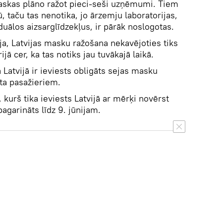
maskas plāno ražot pieci-seši uzņēmumi. Tiem
, taču tas nenotika, jo ārzemju laboratorijas,
iduālos aizsarglīdzekļus, ir pārāk noslogotas.
ja, Latvijas masku ražošana nekavējoties tiks
ā cer, ka tas notiks jau tuvākajā laikā.
 Latvijā ir ieviests obligāts sejas masku
ta pasažieriem.
 kurš tika ieviests Latvijā ar mērķi novērst
pagarināts līdz 9. jūnijam.