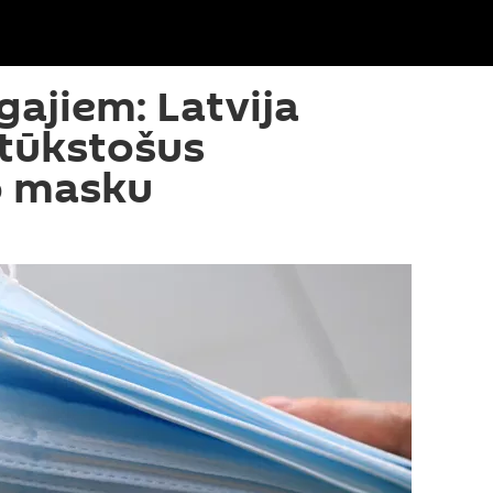
īgajiem: Latvija
 tūkstošus
o masku