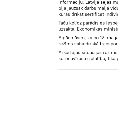
informāciju, Latvijā sejas 
bija jāuzsāk darbs maija vidū
kuras drīkst sertificēt indiv
Taču kolīdz parādīsies iespē
uzsākta. Ekonomikas ministrij
Atgādināsim, ka no 12. maija
režīms sabiedriskā transpor
Ārkārtējās situācijas režīms,
koronavīrusa izplatību, tika 