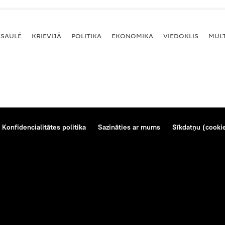
ASAULĒ
KRIEVIJĀ
POLITIKA
EKONOMIKA
VIEDOKLIS
MULT
Konfidencialitātes politika
Sazināties ar mums
Sīkdatņu (cookie