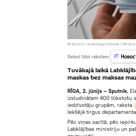
© Sputnik / Александр Кряжев
/
Pāriet p
Sekot līdzi rakstam
Tuvākajā laikā Labklājīb
maskas bez maksas maz
RĪGA, 2. jūnijs – Sputnik.
El
izsludinātam 400 tūkstošu
iedzīvotāju grupām, raksta
Iekšējā tirgus departamenta 
Pēc viņas sacītā, pēc iepir
Labklājības ministriju un p
grupu vidū.