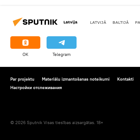
Latvija
LATVIJĀ
BALTIJĀ
P
OK
Telegram
Par projektu
Materiālu izmantošanas noteikumi
Kontakti
Настройки отслеживания
© 2026 Sputnik Visas tiesības aizsargātas. 18+