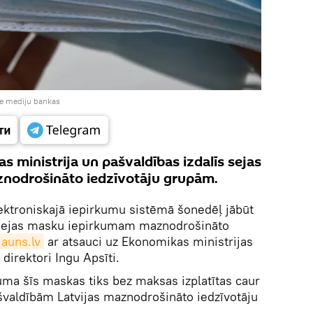
ie mediju bankas
as ministrija un pašvaldības izdalīs sejas
nodrošināto iedzīvotāju grupām.
ektroniskajā iepirkumu sistēmā šonedēļ jābūt
 sejas masku iepirkumam maznodrošināto
jauns.lv
ar atsauci uz Ekonomikas ministrijas
direktori Ingu Apsīti.
kuma šīs maskas tiks bez maksas izplatītas caur
ašvaldībām Latvijas maznodrošināto iedzīvotāju