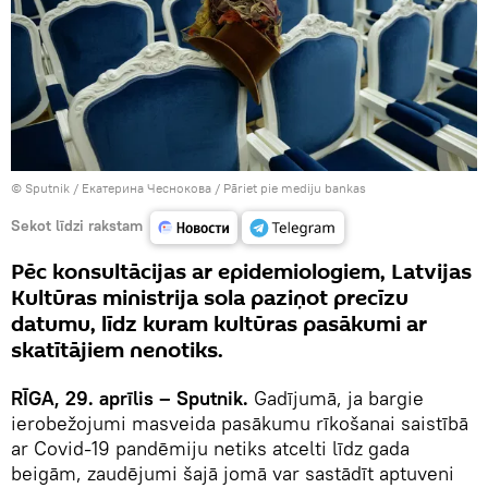
© Sputnik / Екатерина Чеснокова
/
Pāriet pie mediju bankas
Sekot līdzi rakstam
Pēc konsultācijas ar epidemiologiem, Latvijas
Kultūras ministrija sola paziņot precīzu
datumu, līdz kuram kultūras pasākumi ar
skatītājiem nenotiks.
RĪGA, 29. aprīlis – Sputnik.
Gadījumā, ja bargie
ierobežojumi masveida pasākumu rīkošanai saistībā
ar Covid-19 pandēmiju netiks atcelti līdz gada
beigām, zaudējumi šajā jomā var sastādīt aptuveni