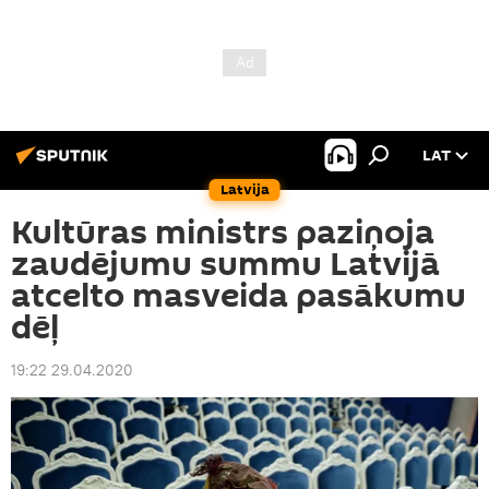
LAT
Latvija
Kultūras ministrs paziņoja
zaudējumu summu Latvijā
atcelto masveida pasākumu
dēļ
19:22 29.04.2020