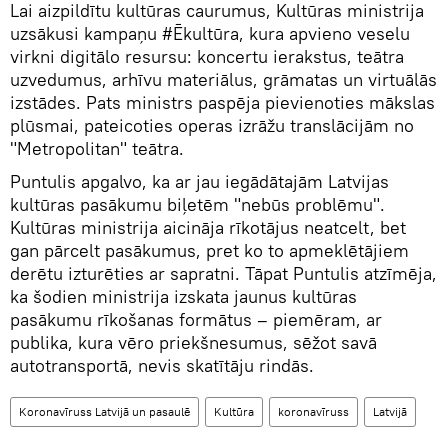
Lai aizpildītu kultūras caurumus, Kultūras ministrija
uzsākusi kampaņu #Ēkultūra, kura apvieno veselu
virkni digitālo resursu: koncertu ierakstus, teātra
uzvedumus, arhīvu materiālus, grāmatas un virtuālās
izstādes. Pats ministrs paspēja pievienoties mākslas
plūsmai, pateicoties operas izrāžu translācijām no
"Metropolitan" teātra.
Puntulis apgalvo, ka ar jau iegādātajām Latvijas
kultūras pasākumu biļetēm "nebūs problēmu".
Kultūras ministrija aicināja rīkotājus neatcelt, bet
gan pārcelt pasākumus, pret ko to apmeklētājiem
derētu izturēties ar sapratni. Tāpat Puntulis atzīmēja,
ka šodien ministrija izskata jaunus kultūras
pasākumu rīkošanas formātus – piemēram, ar
publika, kura vēro priekšnesumus, sēžot savā
autotransportā, nevis skatītāju rindās.
Koronavīruss Latvijā un pasaulē
Kultūra
koronavīruss
Latvijā