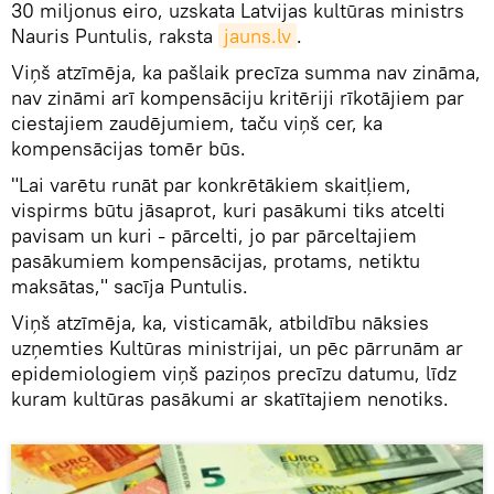
30 miljonus eiro, uzskata Latvijas kultūras ministrs
Nauris Puntulis, raksta
jauns.lv
.
Viņš atzīmēja, ka pašlaik precīza summa nav zināma,
nav zināmi arī kompensāciju kritēriji rīkotājiem par
ciestajiem zaudējumiem, taču viņš cer, ka
kompensācijas tomēr būs.
"Lai varētu runāt par konkrētākiem skaitļiem,
vispirms būtu jāsaprot, kuri pasākumi tiks atcelti
pavisam un kuri - pārcelti, jo par pārceltajiem
pasākumiem kompensācijas, protams, netiktu
maksātas," sacīja Puntulis.
Viņš atzīmēja, ka, visticamāk, atbildību nāksies
uzņemties Kultūras ministrijai, un pēc pārrunām ar
epidemiologiem viņš paziņos precīzu datumu, līdz
kuram kultūras pasākumi ar skatītajiem nenotiks.