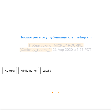
Посмотреть эту публикацию в Instagram
Публикация от MICKEY ROURKE 
(@mickey_rourke_)
21 Апр 2020 в 9:27 PDT
Kultūra
Mikijs Rurks
Latvijā