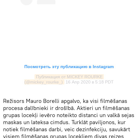
Посмотреть эту публикацию в Instagram
Публикация от MICKEY ROURKE 
(@mickey_rourke_)
16 Апр 2020 в 5:18 PDT
Režisors Mauro Borelli apgalvo, ka visi filmēšanas
procesa dalībnieki ir drošībā. Aktieri un filmēšanas
grupas locekļi ievēro noteikto distanci un valkā sejas
maskas un lateksa cimdus. Turklāt paviljonos, kur
notiek filmēšanas darbi, veic dezinfekciju, savukārt
visiem filmēšanas grupas locekļiem divas reizes