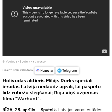
© Youtube / Sputnik на русском
Sekot līdzi rakstam
Holivudas aktieris Mikijs Rurks speciāli
ieradās Latvijā nedaudz agrāk, lai paspētu
līdz robežu slēgšanai; Rīgā viņš uzņemas
filmā "Warhunt".
RĪGA, 28. aprīlis – Sputnik.
Latvijas varasiestādes