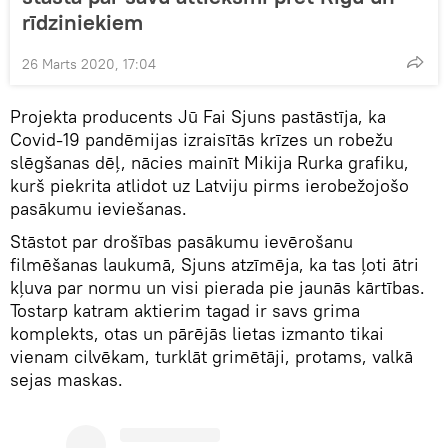
rīdziniekiem
26 Marts 2020, 17:04
Projekta producents Jū Fai Sjuns pastāstīja, ka
Covid-19 pandēmijas izraisītās krīzes un robežu
slēgšanas dēļ, nācies mainīt Mikija Rurka grafiku,
kurš piekrita atlidot uz Latviju pirms ierobežojošo
pasākumu ieviešanas.
Stāstot par drošības pasākumu ievērošanu
filmēšanas laukumā, Sjuns atzīmēja, ka tas ļoti ātri
kļuva par normu un visi pierada pie jaunās kārtības.
Tostarp katram aktierim tagad ir savs grima
komplekts, otas un pārējās lietas izmanto tikai
vienam cilvēkam, turklāt grimētāji, protams, valkā
sejas maskas.