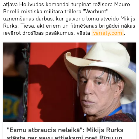
atļāva Holivudas komandai turpināt režisora Mauro
Borelli mistiskā militārā trillera "Warhunt"
uzņemšanas darbus, kur galveno lomu atveido Mikijs
Rurks. Tiesa, aktieriem un filmēšanas brigādei nākas
ievērot drošības pasākumus, vēsta
variety.com
.
"Esmu atbraucis nelaikā": Mikijs Rurks
stāsta par savu attieksmi pret Rīgu un