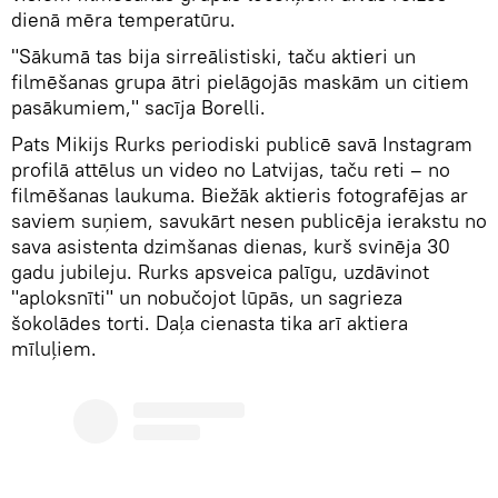
dienā mēra temperatūru.
"Sākumā tas bija sirreālistiski, taču aktieri un
filmēšanas grupa ātri pielāgojās maskām un citiem
pasākumiem," sacīja Borelli.
Pats Mikijs Rurks periodiski publicē savā Instagram
profilā attēlus un video no Latvijas, taču reti – no
filmēšanas laukuma. Biežāk aktieris fotografējas ar
saviem suņiem, savukārt nesen publicēja ierakstu no
sava asistenta dzimšanas dienas, kurš svinēja 30
gadu jubileju. Rurks apsveica palīgu, uzdāvinot
"aploksnīti" un nobučojot lūpās, un sagrieza
šokolādes torti. Daļa cienasta tika arī aktiera
mīluļiem.