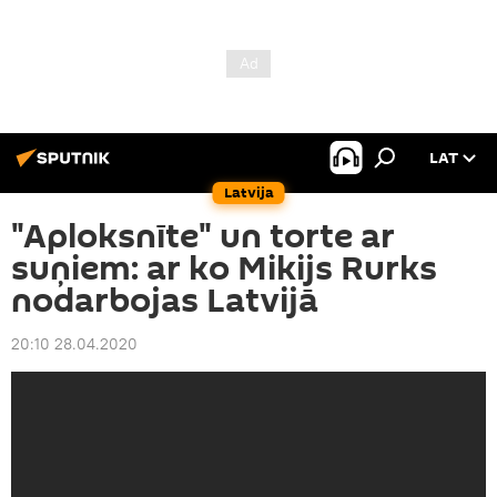
LAT
Latvija
"Aploksnīte" un torte ar
suņiem: ar ko Mikijs Rurks
nodarbojas Latvijā
20:10 28.04.2020