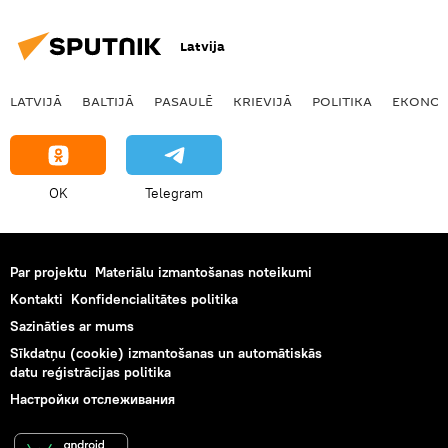
Latvija
LATVIJĀ
BALTIJĀ
PASAULĒ
KRIEVIJĀ
POLITIKA
EKONOM
OK
Telegram
Par projektu
Materiālu izmantošanas noteikumi
Kontakti
Konfidencialitātes politika
Sazināties ar mums
Sīkdatņu (cookie) izmantošanas un automātiskās
datu reģistrācijas politika
Настройки отслеживания