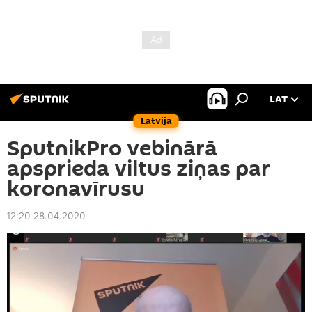
LAT
Latvija
SputnikPro vebinārā
apsprieda viltus ziņas par
koronavīrusu
12:20 28.04.2020