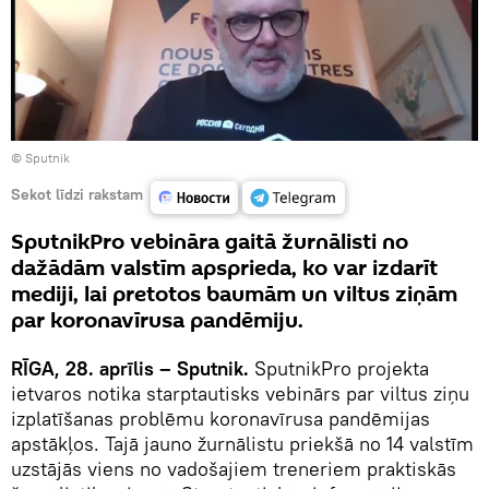
© Sputnik
Sekot līdzi rakstam
SputnikPro vebināra gaitā žurnālisti no
dažādām valstīm apsprieda, ko var izdarīt
mediji, lai pretotos baumām un viltus ziņām
par koronavīrusa pandēmiju.
RĪGA, 28. aprīlis – Sputnik.
SputnikPro projekta
ietvaros notika starptautisks vebinārs par viltus ziņu
izplatīšanas problēmu koronavīrusa pandēmijas
apstākļos. Tajā jauno žurnālistu priekšā no 14 valstīm
uzstājās viens no vadošajiem treneriem praktiskās