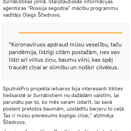
žurnālistikas jomā, Starptautiskās informācijas
aģentūras "Rossija segodņa" mācību programmu
vadītājs Oļegs Ščedrovs.
"Koronavīruss apdraud mūsu veselību, taču
pandēmija, līdzīgi citām postažām, nes sev
līdzi arī viltus ziņu, baumu vilni, kas spēj
traucēt cīņai ar slimību un nošķir cilvēkus.
SputnikPro projekta ietvaros bija interesanti tikties
tiešsaistē ar žurnālistiem no dažādām valstīm, lai
parunātu par to, ko mēs varam izdarīt, lai savā
postenī pretotos baumām, uzstādītu barjeru to ceļā.
Tas ir mūsu pienesums kopīgai cīņai," atzīmēja
Ščedrovs.