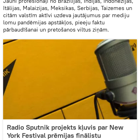
Jauni profesionāļi no Brazīlijas, Indijas, Indonēzijas,
Itālijas, Malaizijas, Meksikas, Serbijas, Taizemes un
citām valstīm aktīvi uzdeva jautājumus par mediju
lomu pandēmijas apstākļos, pieeju faktu
pārbaudīšanai un pretošanos viltus ziņām.
Radio Sputnik projekts kļuvis par New
York Festival prēmijas finālistu