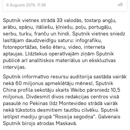
6 Augusts 2019, 11:36
Sputnik vietnes strādā 33 valodās, tostarp angļu,
arābu, spāņu, itāliešu, ķīniešu, poļu, portugāļu,
serbu, turku, franču un hindi. Sputnik vietnes sniedz
lasītājam daudzveidīgu saturu: infografiku,
fotoreportāžas, tiešo ēteru, video, interneta
aptaujas. Līdztekus operatīvajām ziņām Sputnik
publicē arī analītiskos materiālus un ekskluzīvas
intervijas.
Sputnik informatīvo resursu auditorija sastāda vairāk
nekā 60 miljonus apmeklētāju mēnesī, Sputnik
China profila sekotāju skaits Weibo pārsniedz 10,5
miljonus. Divdesmit divos redakcijas centros visā
pasaulē no Pekinas līdz Montevideo strādā vairāk
nekā tūkstotis desmitiem tautību cilvēku. Sputnik
ietilpst mediju grupā "Rossija segodņa". Galvenais
Sputnik birojs atrodas Maskavā.