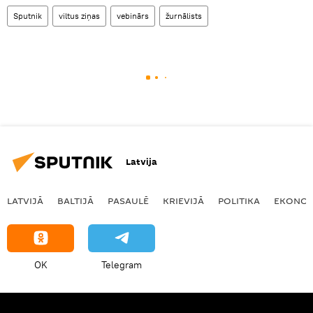
Sputnik
viltus ziņas
vebinārs
žurnālists
Latvija
LATVIJĀ
BALTIJĀ
PASAULĒ
KRIEVIJĀ
POLITIKA
EKONOM
OK
Telegram