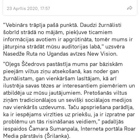
23 Aprīlis 2020, 17:57
"Vebinārs trāpīja pašā punktā. Daudzi žurnālisti
šobrīd strādā no mājām, piekļuve ticamiem
informācijas avotiem ir apgrūtināta, tomēr mums ir
jāturpina strādāt mūsu auditorijas labā," uzsvēra
Nasedže Ruta no Ugandas avīzes New Vision.
"Oļegs Ščedrovs pastāstīja mums par bāziskām
pieejām viltus ziņu atsekošanā, kas noder gan
žurnālistam, gan vienkāršam lasītājam, kā arī
ilustrēja savas tēzes ar interesantiem piemēriem un
atbildēja uz mūsu jautājumiem. Pretošanās viltus
ziņām tradicionālajos un sevišķi sociālajos medijos
nav vienkāršs uzdevums. Taču apspriešana parādīja,
ka ir iespējams virzīties uz priekšu, ja ir izpratne par
problēmu un tās risināšanas veidiem," padalījās
iespaidos Čamara Sumanpala, Interneta portāla Roar
Media pārstāvis (Šrilanka).