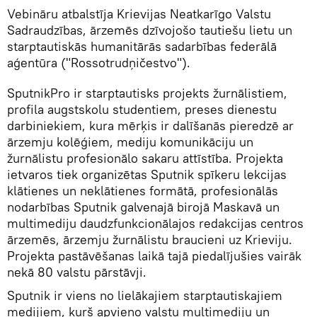
Vebināru atbalstīja Krievijas Neatkarīgo Valstu
Sadraudzības, ārzemēs dzīvojošo tautiešu lietu un
starptautiskās humanitārās sadarbības federālā
aģentūra ("Rossotrudņičestvo").
SputnikPro ir starptautisks projekts žurnālistiem,
profila augstskolu studentiem, preses dienestu
darbiniekiem, kura mērķis ir dalīšanās pieredzē ar
ārzemju kolēģiem, mediju komunikāciju un
žurnālistu profesionālo sakaru attīstība. Projekta
ietvaros tiek organizētas Sputnik spīkeru lekcijas
klātienes un neklātienes formātā, profesionālās
nodarbības Sputnik galvenajā birojā Maskavā un
multimediju daudzfunkcionālajos redakcijas centros
ārzemēs, ārzemju žurnālistu braucieni uz Krieviju.
Projekta pastāvēšanas laikā tajā piedalījušies vairāk
nekā 80 valstu pārstāvji.
Sputnik ir viens no lielākajiem starptautiskajiem
medijiem, kurš apvieno valstu multimediju un