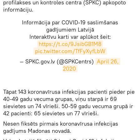
profilakses un kontroles centra (SPKC) apkopoto
informāciju.
Informācija par COVID-19 saslimšanas
gadījumiem Latvijā
Interaktīvu karti var aplūkot šeit:
https://t.co/9JsibGB1M8
pic.twitter.com/TfFyXyfLbW
— SPKC.gov.lv (@SPKCentrs)
April 26, 
2020
Tāpat 143 koronavīrusa infekcijas pacienti pieder pie
40-49 gadu vecuma grupas, viņu starpā ir 69
sievietes un 74 vīrieši. 50-59 gadu vecuma grupā ir
42 pacienti: 65 sievietes un 77 vīrieši.
Nesen fiksēts pirmais koronavīrusa infekcijas
gadījums Madonas novadā.