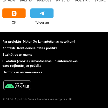
LATVIJĀ
BALTIJĀ
PASAULĒ
KRIEVIJĀ
POLITIKA
EKONOM
OK
Telegram
Par projektu
Materiālu izmantošanas noteikumi
Kontakti
Konfidencialitātes politika
Sazināties ar mums
Sīkdatņu (cookie) izmantošanas un automātiskās
datu reģistrācijas politika
Настройки отслеживания
© 2026 Sputnik Visas tiesības aizsargātas. 18+