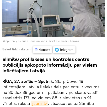
© Sputnik / Кирилл Каллиников
/
Pāriet pie mediju bankas
Sekot līdzi rakstam
Slimību profilakses un kontroles centrs
publicējis apkopoto informāciju par visiem
inficētajiem Latvijā.
RĪGA, 27. aprīlis – Sputnik.
Starp Covid-19
inficētajiem Latvijā lielākā daļa pacientu ir vecumā
no 30 līdz 39 gadiem – patlaban viņu skaits valstī
sasniedzis 177, no viņiem 86 ir sievietes un 91
vīrietis, raksta
jauns.lv
, atsaucoties uz Slimību