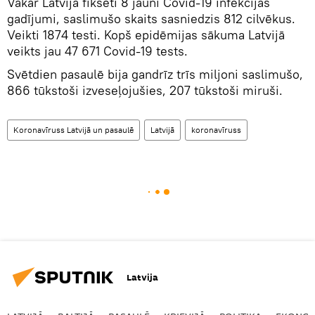
Vakar Latvijā fiksēti 8 jauni Covid-19 infekcijas
gadījumi, saslimušo skaits sasniedzis 812 cilvēkus.
Veikti 1874 testi. Kopš epidēmijas sākuma Latvijā
veikts jau 47 671 Covid-19 tests.
Svētdien pasaulē bija gandrīz trīs miljoni saslimušo,
866 tūkstoši izveseļojušies, 207 tūkstoši miruši.
Koronavīruss Latvijā un pasaulē
Latvijā
koronavīruss
Latvija