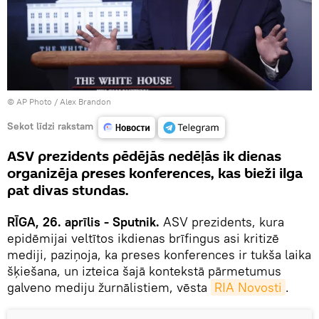
© AP Photo /
Alex Brandon
Sekot līdzi rakstam
ASV prezidents pēdējās nedēļās ik dienas
organizēja preses konferences, kas bieži ilga
pat divas stundas.
RĪGA, 26. aprīlis - Sputnik.
ASV prezidents, kura
epidēmijai veltītos ikdienas brīfingus asi kritizē
mediji, paziņoja, ka preses konferences ir tukša laika
šķiešana, un izteica šajā kontekstā pārmetumus
galveno mediju žurnālistiem, vēsta
RIA Novosti
.