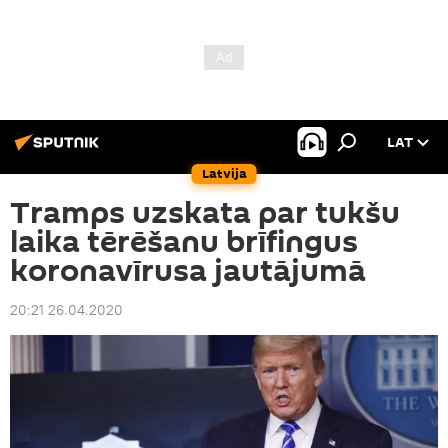
LAT
Latvija
Tramps uzskata par tukšu
laika tērēšanu brīfingus
koronavīrusa jautājumā
20:21 26.04.2020