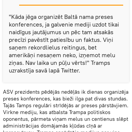
"Kāda jēga organizēt Baltā nama preses
konferences, ja galvenie mediji uzdot tikai
naidīgus jautājumus un pēc tam atsakās
precīzi pavēstīt patiesību un faktus. Viņi
saņem rekordlielus reitingus, bet
amerikāņi nesaņem neko, izņemot melu
ziņas. Nav laika un pūļu vērts!" Tramps
uzrakstīja savā lapā Twitter.
ASV prezidents pēdējās nedēļās ik dienas organizēja
preses konferences, kas bieži ilga pat divas stundas.
Tajās Tamps regulāri strīdējās ar preses pārstāvjiem.
Virkne mediju, kas atbalsta Trampa politiskos
oponentus, pārmeta viņam melus un centienus slēpt
administrācijas domājamās kļūdas cīņā ar