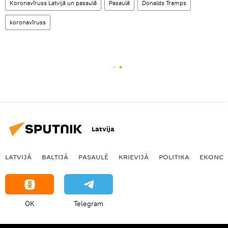
Koronavīruss Latvijā un pasaulē
Pasaulē
Donalds Tramps
koronavīruss
Latvija
LATVIJĀ
BALTIJĀ
PASAULĒ
KRIEVIJĀ
POLITIKA
EKONOM
OK
Telegram