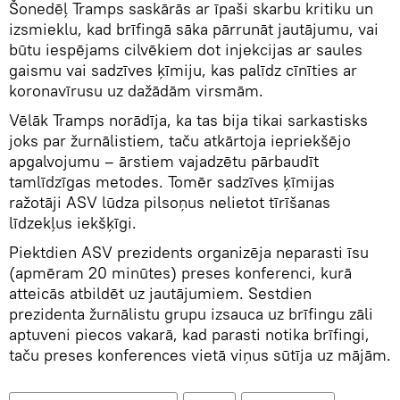
Šonedēļ Tramps saskārās ar īpaši skarbu kritiku un
izsmieklu, kad brīfingā sāka pārrunāt jautājumu, vai
būtu iespējams cilvēkiem dot injekcijas ar saules
gaismu vai sadzīves ķīmiju, kas palīdz cīnīties ar
koronavīrusu uz dažādām virsmām.
Vēlāk Tramps norādīja, ka tas bija tikai sarkastisks
joks par žurnālistiem, taču atkārtoja iepriekšējo
apgalvojumu – ārstiem vajadzētu pārbaudīt
tamlīdzīgas metodes. Tomēr sadzīves ķīmijas
ražotāji ASV lūdza pilsoņus nelietot tīrīšanas
līdzekļus iekšķīgi.
Piektdien ASV prezidents organizēja neparasti īsu
(apmēram 20 minūtes) preses konferenci, kurā
atteicās atbildēt uz jautājumiem. Sestdien
prezidenta žurnālistu grupu izsauca uz brīfingu zāli
aptuveni piecos vakarā, kad parasti notika brīfingi,
taču preses konferences vietā viņus sūtīja uz mājām.