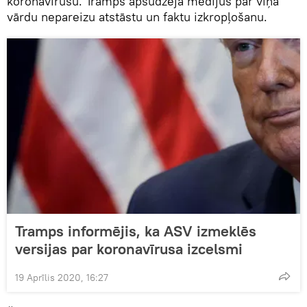
koronavīrusu. Tramps apsūdzēja medijus par viņa
vārdu nepareizu atstāstu un faktu izkropļošanu.
Tramps informējis, ka ASV izmeklēs
versijas par koronavīrusa izcelsmi
19 Aprīlis 2020, 16:27