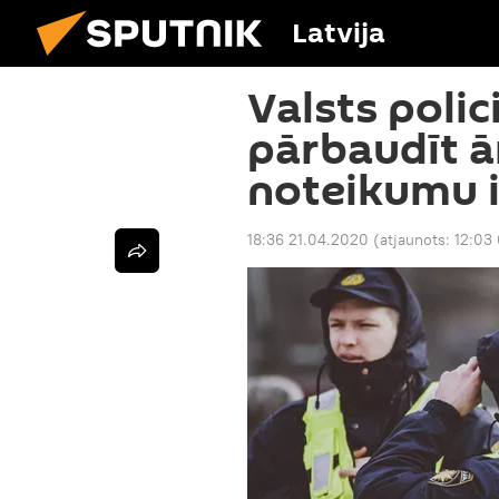
Latvija
Valsts polic
pārbaudīt ā
noteikumu 
18:36 21.04.2020
(atjaunots:
12:03