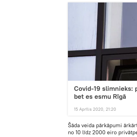
Covid-19 slimnieks: 
bet es esmu Rīgā
15 Aprīlis 2020, 21:20
Šāda veida pārkāpumi ārkārt
no 10 līdz 2000 eiro privāt