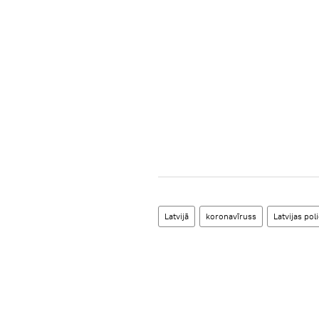
Latvijā
koronavīruss
Latvijas poli