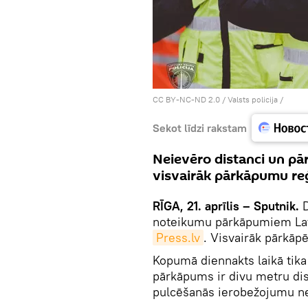
CC BY-NC-ND 2.0
/
Valsts policija
/
Sekot līdzi rakstam
Neievēro distanci un pā
visvairāk pārkāpumu reģ
RĪGA, 21. aprīlis – Sputnik.
D
noteikumu pārkāpumiem Latvi
Press.lv
. Visvairāk pārkāpē
Kopumā diennakts laikā tika 
pārkāpums ir divu metru dis
pulcēšanās ierobežojumu n