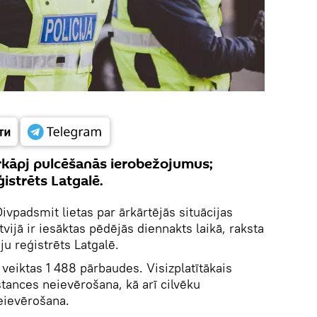
rkāpj pulcēšanās ierobežojumus;
istrēts Latgalē.
ivpadsmit lietas par ārkārtējās situācijas
jā ir iesāktas pēdējās diennakts laikā, raksta
ju reģistrēts Latgalē.
veiktas 1 488 pārbaudes. Visizplatītākais
tances neievērošana, kā arī cilvēku
eievērošana.