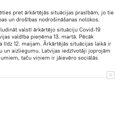
rēties pret ārkārtējās situācijas prasībām, jo tie
lības un drošības nodrošināšanas nolūkos.
dināt valstī ārkārtējo situāciju Covid-19
vijas valdība pieņēma 13. martā. Pēcāk
a līdz 12. maijam. Ārkārtējās situācijas laikā ir
 un aizliegumu. Latvijas iedzīvotāji joprojām
ojumiem, taču viņiem ir jāievēro sociālās