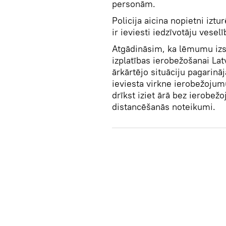
personām.
Policija aicina nopietni iztu
ir ieviesti iedzīvotāju vese
Atgādināsim, ka lēmumu izslu
izplatības ierobežošanai Lat
ārkārtējo situāciju pagarināj
ieviesta virkne ierobežojumu
drīkst iziet ārā bez ierobež
distancēšanās noteikumi.