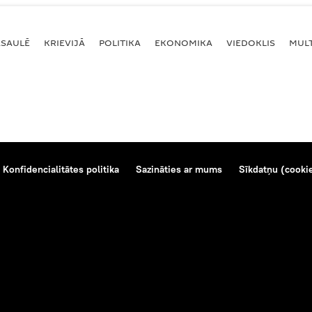
ASAULĒ
KRIEVIJĀ
POLITIKA
EKONOMIKA
VIEDOKLIS
MULT
Konfidencialitātes politika
Sazināties ar mums
Sīkdatņu (cookie