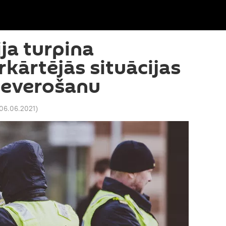
ija turpina
rkārtējās situācijas
ieverošanu
 06.06.2021
)