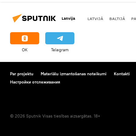
Latvija
LATVIJĀ
BALTIJĀ
P
OK
Telegram
Par projektu
Materiālu izmantošanas noteikumi
Kontakti
Настройки отслеживания
© 2026 Sputnik Visas tiesības aizsargātas. 18+