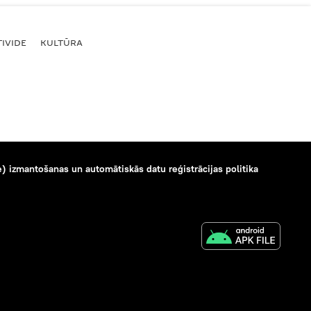
IVIDE
KULTŪRA
) izmantošanas un automātiskās datu reģistrācijas politika