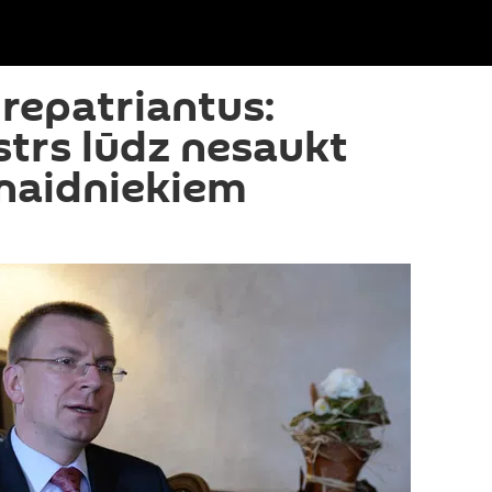
 repatriantus:
strs lūdz nesaukt
enaidniekiem