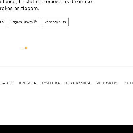
distance, turklāt nepieciešams dezinficēt
rokas ar ziepēm.
ijā
Edgars Rinkēvičs
koronavīruss
ASAULĒ
KRIEVIJĀ
POLITIKA
EKONOMIKA
VIEDOKLIS
MULT