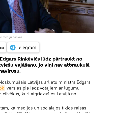
pie mediju bankas
s Edgars Rinkēvičs lūdz pārtraukt no
iešu vajāšanu, jo viņi nav atbraukuši,
onavīrusu.
Noskumušais Latvijas ārlietu ministrs Edgars
ok
vērsies pie iedzīvotājiem ar lūgumu
 cilvēkus, kuri atgriezušies Latvijā no
tam, ka medijos un sociālajos tīklos raisās