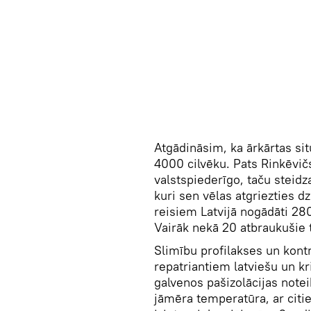
Atgādināsim, ka ārkārtas sit
4000 cilvēku. Pats Rinkēvičs
valstspiederīgo, taču steidz
kuri sen vēlas atgriezties dz
reisiem Latvijā nogādāti 28
Vairāk nekā 20 atbraukušie 
Slimību profilakses un kont
repatriantiem latviešu un kr
galvenos pašizolācijas notei
jāmēra temperatūra, ar citie