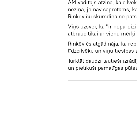
ĀM vadītājs atzina, ka cilv
neziņa, jo nav saprotams, kā
Rinkēviču skumdina ne pats 
Viņš uzsver, ka "ir nepareizi 
atbrauc tikai ar vienu mērķi
Rinkēvičs atgādināja, ka rep
līdzcilvēki, un viņu tiesības
Turklāt daudzi tautieši izrād
un pielikuši pamatīgas pūles,