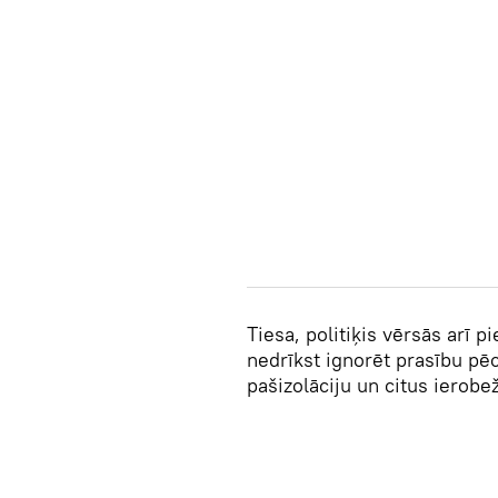
Tiesa, politiķis vērsās arī 
nedrīkst ignorēt prasību pēc
pašizolāciju un citus ierob