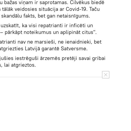
ēku bažas viņam ir saprotamas. Cilvēkus biedē
 tālāk veidosies situācija ar Covid-19. Taču
skandālu fakts, bet gan netaisnīgums.
uzskatīt, ka visi repatrianti ir inficēti un
 – pārkāpt noteikumus un aplipināt citus".
atrianti nav ne marsieši, ne ienaidnieki, bet
 atgriezties Latvijā garantē Satversme.
ījušies iestrēguši ārzemēs pretēji savai gribai
 lai atgrieztos.