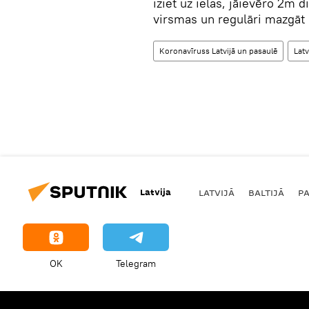
iziet uz ielas, jāievēro 2m 
virsmas un regulāri mazgāt 
Koronavīruss Latvijā un pasaulē
Latv
Latvija
LATVIJĀ
BALTIJĀ
P
OK
Telegram