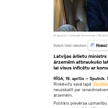
© Sputnik / Алексей Филиппов
/
Pāriet 
Sekot līdzi rakstam
Latvijas ārlietu ministr
ārzemēm atbraukušo latv
lai visus inficētu ar kor
RĪGA, 19. aprīlis — Sputnik.
Rinkēvičs savā lapā
Facebo
neuzskatīt par ienaidniekiem
ārzemēm.
Politiķis pievērsa uzmanību 