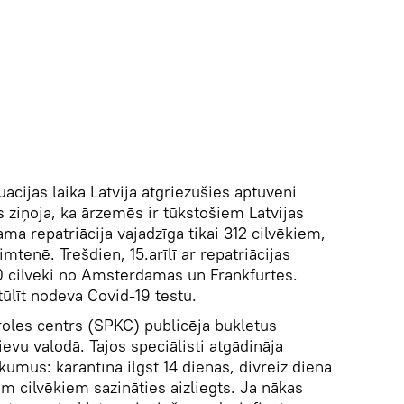
uācijas laikā Latvijā atgriezušies aptuveni
 ziņoja, ka ārzemēs ir tūkstošiem Latvijas
ama repatriācija vajadzīga tikai 312 cilvēkiem,
imtenē. Trešdien, 15.arīlī ar repatriācijas
0 cilvēki no Amsterdamas un Frankfurtes.
tūlīt nodeva Covid-19 testu.
roles centrs (SPKC) publicēja bukletus
ievu valodā. Tajos speciālisti atgādināja
kumus: karantīna ilgst 14 dienas, divreiz dienā
m cilvēkiem sazināties aizliegts. Ja nākas