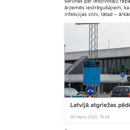
sarunas par iedzīvotāju repat
ārzemēs iestrēgušajiem, ka p
infekcijas vilni, tātad – ārk
Latvijā atgriežas pēdē
30 Marts 2020, 19:06