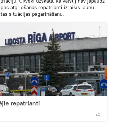
riāciju. Cilvēki uzskata, ka valstij nav jāpalīdz
ēc atgriešanās repatrianti izraisīs jaunu
ārtas situācijas pagarināšanu.
jie repatrianti