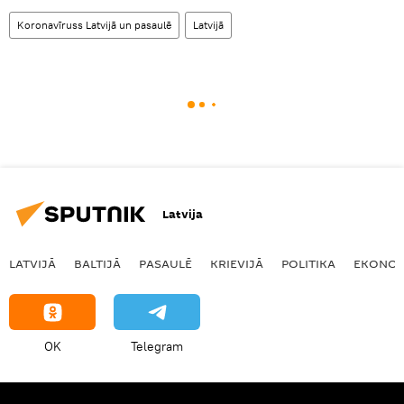
Koronavīruss Latvijā un pasaulē
Latvijā
Latvija
LATVIJĀ
BALTIJĀ
PASAULĒ
KRIEVIJĀ
POLITIKA
EKONOM
OK
Telegram