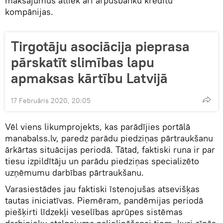
maksājumus atliek arī ārpusbanku kredītu
kompānijas.
Tirgotāju asociācija pieprasa
pārskatīt slimības lapu
apmaksas kārtību Latvijā
17 Februāris 2020, 20:05
Vēl viens likumprojekts, kas parādījies portālā
manabalss.lv, paredz parādu piedziņas pārtraukšanu
ārkārtas situācijas periodā. Tātad, faktiski runa ir par
tiesu izpildītāju un parādu piedziņas specializēto
uzņēmumu darbības pārtraukšanu.
Varasiestādes jau faktiski īstenojušas atsevišķas
tautas iniciatīvas. Piemēram, pandēmijas periodā
piešķirti līdzekļi veselības aprūpes sistēmas