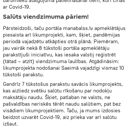
darbinieku atalgojuma palielināšanai tiem, kuri cīnās
ar Covid-19.
Salūts viendzimuma pāriem!
Pārsteidzoši, taču portāla manabalss.lv apmeklētājus
piesaista arī likumprojekti, kam, šķiet, pandēmijas
periodā vajadzētu atkāpties otrā plānā. Piemēram,
jau vairāk nekā 8 tūkstoši portāla apmeklētāju
parakstījuši iniciatīvu, kas iesaka valstij reģistrēt
(tātad – atzīt) viendzimuma laulības. Atgādināsim:
likumprojekta nodošanai Saeimā vajadzīgi vismaz 10
tūkstoši parakstu.
Gandrīz 7 tūkstošus parakstu savācis likumprojekts,
kas aizliedz svētku salūtu rīkošanu par nodokļu
maksātāju naudu. Šķiet, patlaban ne valsts, ne
pašvaldības neriskēs tērēt naudu salūtiem, pat bez
visādiem likumprojektiem. Taču, ja mums izdosies
beidzot uzvarēt Covid-19, aiz prieka var arī salūtu
izšaut.