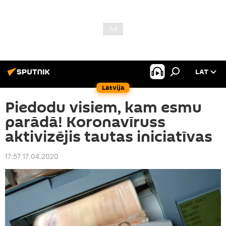
LAT
Latvija
Piedodu visiem, kam esmu
parādā! Koronavīruss
aktivizējis tautas iniciatīvas
17:57 17.04.2020