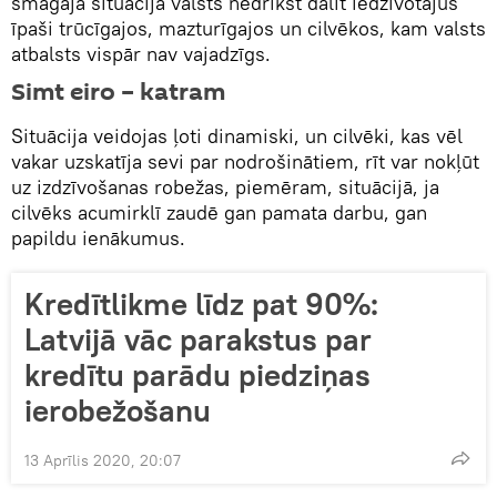
smagajā situācijā valsts nedrīkst dalīt iedzīvotājus
īpaši trūcīgajos, mazturīgajos un cilvēkos, kam valsts
atbalsts vispār nav vajadzīgs.
Simt eiro – katram
Situācija veidojas ļoti dinamiski, un cilvēki, kas vēl
vakar uzskatīja sevi par nodrošinātiem, rīt var nokļūt
uz izdzīvošanas robežas, piemēram, situācijā, ja
cilvēks acumirklī zaudē gan pamata darbu, gan
papildu ienākumus.
Kredītlikme līdz pat 90%:
Latvijā vāc parakstus par
kredītu parādu piedziņas
ierobežošanu
13 Aprīlis 2020, 20:07