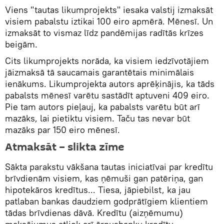
Viens "tautas likumprojekts" iesaka valstij izmaksāt
visiem pabalstu iztikai 100 eiro apmērā. Mēnesī. Un
izmaksāt to vismaz līdz pandēmijas radītās krīzes
beigām.
Cits likumprojekts norāda, ka visiem iedzīvotājiem
jāizmaksā tā saucamais garantētais minimālais
ienākums. Likumprojekta autors aprēķinājis, ka tāds
pabalsts mēnesī varētu sastādīt aptuveni 409 eiro.
Pie tam autors pieļauj, ka pabalsts varētu būt arī
mazāks, lai pietiktu visiem. Taču tas nevar būt
mazāks par 150 eiro mēnesī.
Atmaksāt – slikta zīme
Sākta parakstu vākšana tautas iniciatīvai par kredītu
brīvdienām visiem, kas ņēmuši gan patēriņa, gan
hipotekāros kredītus... Tiesa, jāpiebilst, ka jau
patlaban bankas daudziem godprātīgiem klientiem
tādas brīvdienas dāvā. Kredītu (aizņēmumu)