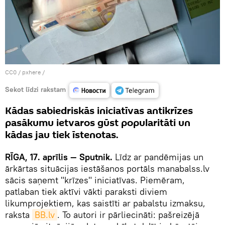
CC0
/
pxhere
/
Sekot līdzi rakstam
Kādas sabiedriskās iniciatīvas antikrīzes
pasākumu ietvaros gūst popularitāti un
kādas jau tiek īstenotas.
RĪGA, 17. aprīlis — Sputnik.
Līdz ar pandēmijas un
ārkārtas situācijas iestāšanos portāls manabalss.lv
sācis saņemt "krīzes" iniciatīvas. Piemēram,
patlaban tiek aktīvi vākti paraksti diviem
likumprojektiem, kas saistīti ar pabalstu izmaksu,
raksta
BВ.lv
. To autori ir pārliecināti: pašreizējā