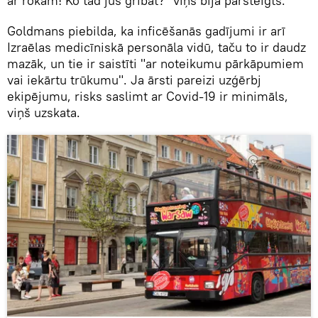
ar rokām! Ko tad jūs gribat?" viņš bija pārsteigts.
Goldmans piebilda, ka inficēšanās gadījumi ir arī
Izraēlas medicīniskā personāla vidū, taču to ir daudz
mazāk, un tie ir saistīti "ar noteikumu pārkāpumiem
vai iekārtu trūkumu". Ja ārsti pareizi uzģērbj
ekipējumu, risks saslimt ar Covid-19 ir minimāls,
viņš uzskata.