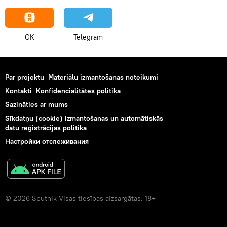
OK
Telegram
Par projektu
Materiālu izmantošanas noteikumi
Kontakti
Konfidencialitātes politika
Sazināties ar mums
Sīkdatņu (cookie) izmantošanas un automātiskās
datu reģistrācijas politika
Настройки отслеживания
© 2026 Sputnik Visas tiesības aizsargātas. 18+