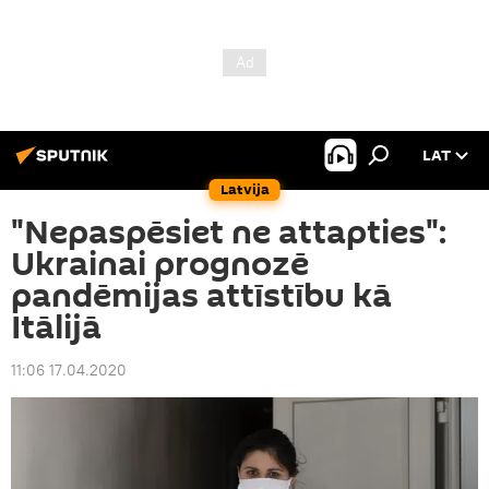
LAT
Latvija
"Nepaspēsiet ne attapties":
Ukrainai prognozē
pandēmijas attīstību kā
Itālijā
11:06 17.04.2020