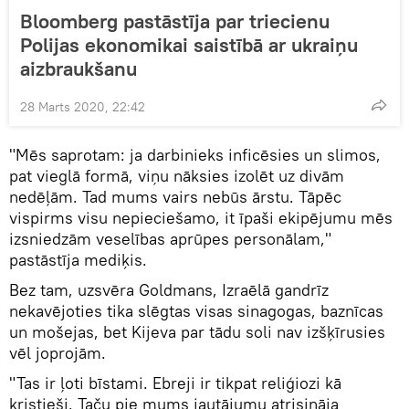
Bloomberg pastāstīja par triecienu
Polijas ekonomikai saistībā ar ukraiņu
aizbraukšanu
28 Marts 2020, 22:42
"Mēs saprotam: ja darbinieks inficēsies un slimos,
pat vieglā formā, viņu nāksies izolēt uz divām
nedēļām. Tad mums vairs nebūs ārstu. Tāpēc
vispirms visu nepieciešamo, it īpaši ekipējumu mēs
izsniedzām veselības aprūpes personālam,"
pastāstīja mediķis.
Bez tam, uzsvēra Goldmans, Izraēlā gandrīz
nekavējoties tika slēgtas visas sinagogas, baznīcas
un mošejas, bet Kijeva par tādu soli nav izšķīrusies
vēl joprojām.
"Tas ir ļoti bīstami. Ebreji ir tikpat reliģiozi kā
kristieši. Taču pie mums jautājumu atrisināja