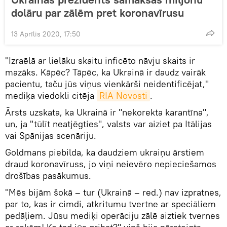
dolāru par zālēm pret koronavīrusu
13 Aprīlis 2020, 17:50
"Izraēlā ar lielāku skaitu inficēto nāvju skaits ir
mazāks. Kāpēc? Tāpēc, ka Ukrainā ir daudz vairāk
pacientu, taču jūs viņus vienkārši neidentificējat,"
mediķa viedokli citēja
RIA Novosti
.
Ārsts uzskata, ka Ukrainā ir "nekorekta karantīna",
un, ja "tūlīt neatjēgties", valsts var aiziet pa Itālijas
vai Spānijas scenāriju.
Goldmans piebilda, ka daudziem ukraiņu ārstiem
draud koronavīruss, jo viņi neievēro nepieciešamos
drošības pasākumus.
"Mēs bijām šokā – tur (Ukrainā – red.) nav izpratnes,
par to, kas ir cimdi, atkritumu tvertne ar speciāliem
pedāļiem. Jūsu mediķi operāciju zālē aiztiek tvernes