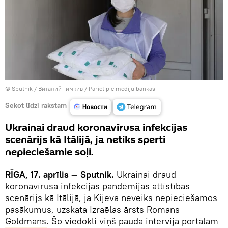
© Sputnik / Виталий Тимкив
/
Pāriet pie mediju bankas
Sekot līdzi rakstam
Ukrainai draud koronavīrusa infekcijas
scenārijs kā Itālijā, ja netiks sperti
nepieciešamie soļi.
RĪGA, 17. aprīlis — Sputnik.
Ukrainai draud
koronavīrusa infekcijas pandēmijas attīstības
scenārijs kā Itālijā, ja Kijeva neveiks nepieciešamos
pasākumus, uzskata Izraēlas ārsts Romans
Goldmans. Šo viedokli viņš pauda intervijā portālam