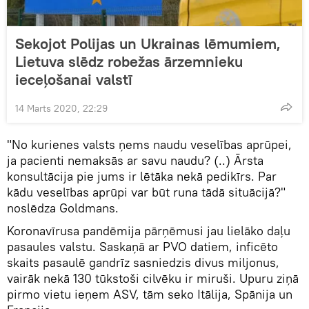
Sekojot Polijas un Ukrainas lēmumiem,
Lietuva slēdz robežas ārzemnieku
ieceļošanai valstī
14 Marts 2020, 22:29
"No kurienes valsts ņems naudu veselības aprūpei,
ja pacienti nemaksās ar savu naudu? (..) Ārsta
konsultācija pie jums ir lētāka nekā pedikīrs. Par
kādu veselības aprūpi var būt runa tādā situācijā?"
noslēdza Goldmans.
Koronavīrusa pandēmija pārņēmusi jau lielāko daļu
pasaules valstu. Saskaņā ar PVO datiem, inficēto
skaits pasaulē gandrīz sasniedzis divus miljonus,
vairāk nekā 130 tūkstoši cilvēku ir miruši. Upuru ziņā
pirmo vietu ieņem ASV, tām seko Itālija, Spānija un