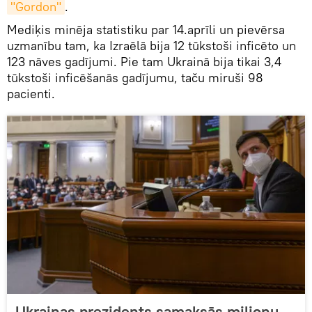
"Gordon"
.
Mediķis minēja statistiku par 14.aprīli un pievērsa
uzmanību tam, ka Izraēlā bija 12 tūkstoši inficēto un
123 nāves gadījumi. Pie tam Ukrainā bija tikai 3,4
tūkstoši inficēšanās gadījumu, taču miruši 98
pacienti.
Ukrainas prezidents samaksās miljonu