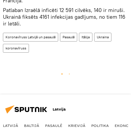
Francija.
Patlaban Izraēlā inficēti 12 591 cilvēks, 140 ir miruši.
Ukrainā fiksēts 4161 infekcijas gadījums, no tiem 116
ir letāli.
Koronavīruss Latvijā un pasaulē
Pasaulē
Itālija
Ukraina
koronavīruss
Latvija
LATVIJĀ
BALTIJĀ
PASAULĒ
KRIEVIJĀ
POLITIKA
EKONOM