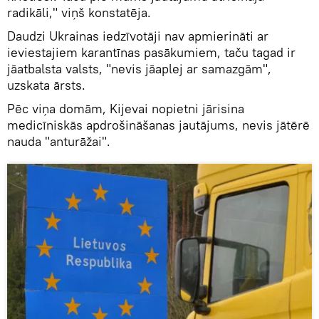
radikāli," viņš konstatēja.
Daudzi Ukrainas iedzīvotāji nav apmierināti ar
ieviestajiem karantīnas pasākumiem, taču tagad ir
jāatbalsta valsts, "nevis jāaplej ar samazgām",
uzskata ārsts.
Pēc viņa domām, Kijevai nopietni jārisina
medicīniskās apdrošināšanas jautājums, nevis jātērē
nauda "anturāžai".