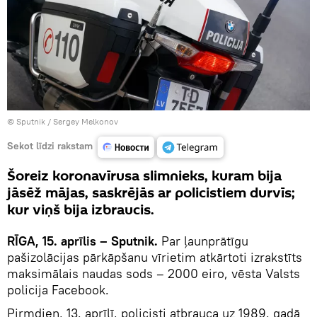
© Sputnik / Sergey Melkonov
Sekot līdzi rakstam
Šoreiz koronavīrusa slimnieks, kuram bija
jāsēž mājas, saskrējās ar policistiem durvīs;
kur viņš bija izbraucis.
RĪGA, 15. aprīlis – Sputnik.
Par ļaunprātīgu
pašizolācijas pārkāpšanu vīrietim atkārtoti izrakstīts
maksimālais naudas sods – 2000 eiro, vēsta Valsts
policija Facebook.
Pirmdien, 13. aprīlī, policisti atbrauca uz 1989. gadā