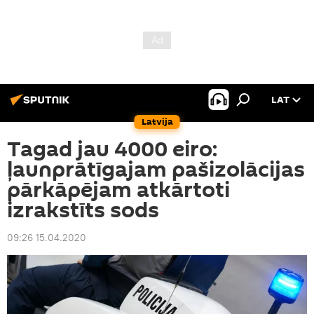
LAT
Latvija
Tagad jau 4000 eiro:
ļaunprātīgajam pašizolācijas
pārkāpējam atkārtoti
izrakstīts sods
09:26 15.04.2020