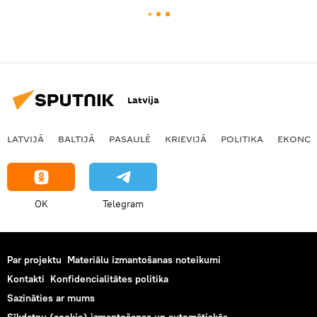
Latvija
LATVIJĀ
BALTIJĀ
PASAULĒ
KRIEVIJĀ
POLITIKA
EKONOM
OK
Telegram
Par projektu
Materiālu izmantošanas noteikumi
Kontakti
Konfidencialitātes politika
Sazināties ar mums