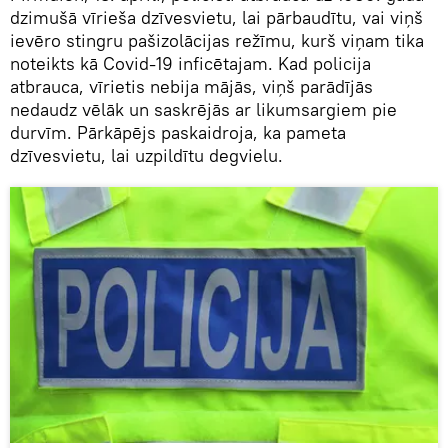
dzimušā vīrieša dzīvesvietu, lai pārbaudītu, vai viņš
ievēro stingru pašizolācijas režīmu, kurš viņam tika
noteikts kā Covid-19 inficētajam. Kad policija
atbrauca, vīrietis nebija mājās, viņš parādījās
nedaudz vēlāk un saskrējās ar likumsargiem pie
durvīm. Pārkāpējs paskaidroja, ka pameta
dzīvesvietu, lai uzpildītu degvielu.