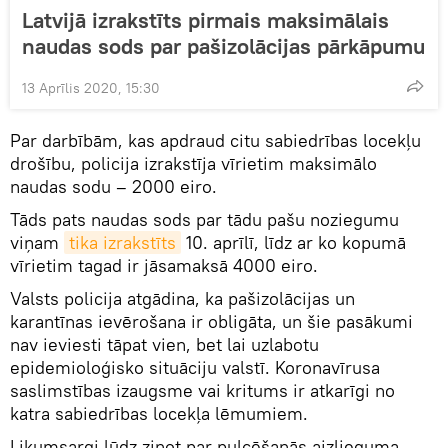
Latvijā izrakstīts pirmais maksimālais
naudas sods par pašizolācijas pārkāpumu
13 Aprīlis 2020, 15:30
Par darbībām, kas apdraud citu sabiedrības locekļu
drošību, policija izrakstīja vīrietim maksimālo
naudas sodu – 2000 eiro.
Tāds pats naudas sods par tādu pašu noziegumu
viņam
tika izrakstīts
10. aprīlī, līdz ar ko kopumā
vīrietim tagad ir jāsamaksā 4000 eiro.
Valsts policija atgādina, ka pašizolācijas un
karantīnas ievērošana ir obligāta, un šie pasākumi
nav ieviesti tāpat vien, bet lai uzlabotu
epidemioloģisko situāciju valstī. Koronavīrusa
saslimstības izaugsme vai kritums ir atkarīgi no
katra sabiedrības locekļa lēmumiem.
Likumsargi lūdz ziņot par pulcēšanās aizlieguma,