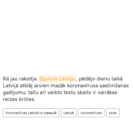
Kā jau rakstīja
Sputnik Latvija
, pēdējo dienu laikā
Latvijā atklāj arvien mazāk koronavīrusa saslimšanas
gadījumu, taču arī veikto testu skaits ir vairākas
reizes krities.
Koronavīruss Latvijā un pasaulē
Latvijā
koronavīruss
sods