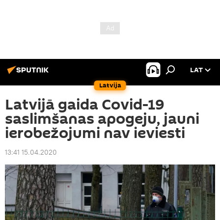
LAT
Latvija
Latvijā gaida Covid-19
saslimšanas apogeju, jauni
ierobežojumi nav ieviesti
13:41 15.04.2020