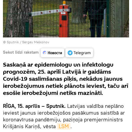
© Sputnik / Sergey Melkonov
Sekot līdzi rakstam
Saskaņā ar epidemiologu un infektologu
prognozēm, 25. aprīlī Latvijā ir gaidāms
Covid-19 saslimšanas pīķis, nekādus jaunus
ierobežojumus netiek plānots ieviest, taču arī
esošie ierobežojumi netiks mazināti.
RĪGA, 15. aprīlis – Sputnik.
Latvijas valdība neplāno
ieviest jaunus ierobežojošos pasākumus saistībā ar
koronavīrusa pandēmiju, paziņoja premjerministrs
Krišjānis Kariņš, vēsta
LSM
.