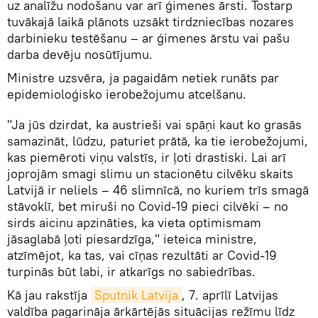
uz analīžu nodošanu var arī ģimenes ārsti. Tostarp
tuvākajā laikā plānots uzsākt tirdzniecības nozares
darbinieku testēšanu – ar ģimenes ārstu vai pašu
darba devēju nosūtījumu.
Ministre uzsvēra, ja pagaidām netiek runāts par
epidemioloģisko ierobežojumu atcelšanu.
"Ja jūs dzirdat, ka austrieši vai spāņi kaut ko grasās
samazināt, lūdzu, paturiet prātā, ka tie ierobežojumi,
kas piemēroti viņu valstīs, ir ļoti drastiski. Lai arī
joprojām smagi slimu un stacionētu cilvēku skaits
Latvijā ir neliels – 46 slimnīcā, no kuriem trīs smagā
stāvoklī, bet miruši no Covid-19 pieci cilvēki – no
sirds aicinu apzināties, ka vieta optimismam
jāsaglabā ļoti piesardzīga," ieteica ministre,
atzīmējot, ka tas, vai cīņas rezultāti ar Covid-19
turpinās būt labi, ir atkarīgs no sabiedrības.
Kā jau rakstīja
Sputnik Latvija
, 7. aprīlī Latvijas
valdība pagarināja ārkārtējās situācijas režīmu līdz