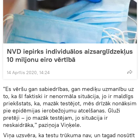
NVD iepirks individuālos aizsarglīdzekļus
10 miljonu eiro vērtībā
14 Aprīlis 2020, 14:24
"Es vēršu gan sabiedrības, gan mediķu uzmanību uz
to, ka šī faktiski ir nenormāla situācija, jo ir maldīgs
priekšstats, ka, mazāk testējot, mēs drīzāk nonāksim
pie epidēmijas ierobežojumu atcelšanas. Gluži
pretēji – jo mazāk testējam, jo situācija ir
neskaidrāka," paziņoja Viņķele.
Viņa uzsvēra, ka testu trūkuma nav, un tagad nosūtīt