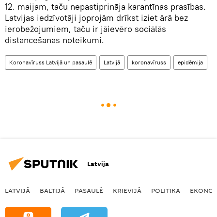
12. maijam, taču nepastiprināja karantīnas prasības.
Latvijas iedzīvotāji joprojām drīkst iziet ārā bez
ierobežojumiem, taču ir jāievēro sociālās
distancēšanās noteikumi.
Koronavīruss Latvijā un pasaulē
Latvijā
koronavīruss
epidēmija
Latvija
LATVIJĀ
BALTIJĀ
PASAULĒ
KRIEVIJĀ
POLITIKA
EKONOM