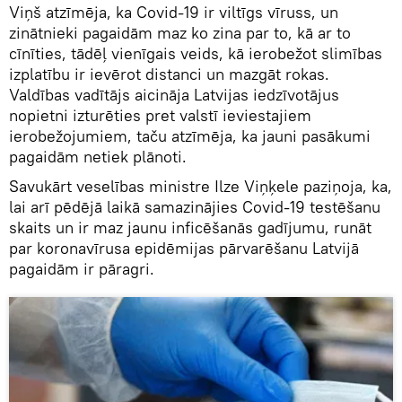
Viņš atzīmēja, ka Covid-19 ir viltīgs vīruss, un
zinātnieki pagaidām maz ko zina par to, kā ar to
cīnīties, tādēļ vienīgais veids, kā ierobežot slimības
izplatību ir ievērot distanci un mazgāt rokas.
Valdības vadītājs aicināja Latvijas iedzīvotājus
nopietni izturēties pret valstī ieviestajiem
ierobežojumiem, taču atzīmēja, ka jauni pasākumi
pagaidām netiek plānoti.
Savukārt veselības ministre Ilze Viņķele paziņoja, ka,
lai arī pēdējā laikā samazinājies Covid-19 testēšanu
skaits un ir maz jaunu inficēšanās gadījumu, runāt
par koronavīrusa epidēmijas pārvarēšanu Latvijā
pagaidām ir pāragri.